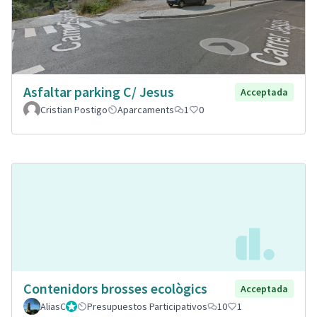
Asfaltar parking C/ Jesus
Acceptada
Cristian Postigo
Aparcaments
1
0
Contenidors brosses ecològics
Acceptada
AliasC
Gestor
Presupuestos Participativos
10
1