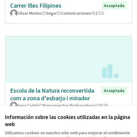
Carrer Illes Filipines
Acceptada
César Merino
Segur
Comunicaciones
1
1
Escola de la Natura reconvertida
Acceptada
com a zona d'esbarjo i mirador
Anna Català
Presupuestos Participativos
0
0
Información sobre las cookies utilizadas en la página
web
Utilizamos cookies en nuestro sitio web para mejorar el rendimiento
Términos y condiciones de uso