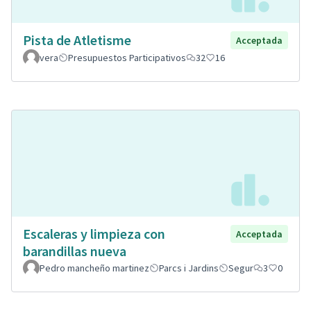
Pista de Atletisme
Acceptada
vera
Presupuestos Participativos
32
16
Escaleras y limpieza con
Acceptada
barandillas nueva
Pedro mancheño martinez
Parcs i Jardins
Segur
3
0