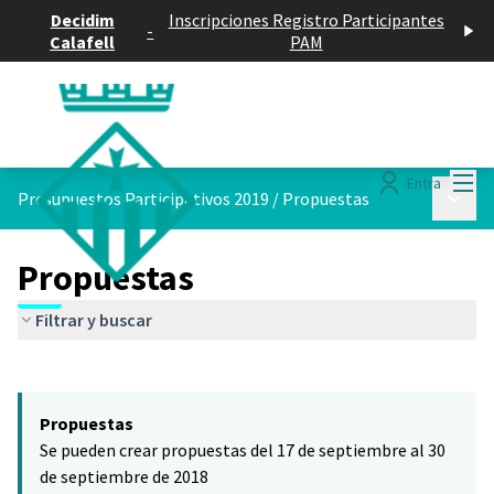
Decidim
Inscripciones Registro Participantes
-
Calafell
PAM
Menú
Entra
Menú p
Presupuestos Participativos 2019
/
Propuestas
Propuestas
Filtrar y buscar
Saltar el mapa
Leaflet
|
©
HERE maps
El siguiente elemento es un mapa que presenta los componentes 
+
Propuestas
−
Se pueden crear propuestas del 17 de septiembre al 30
de septiembre de 2018