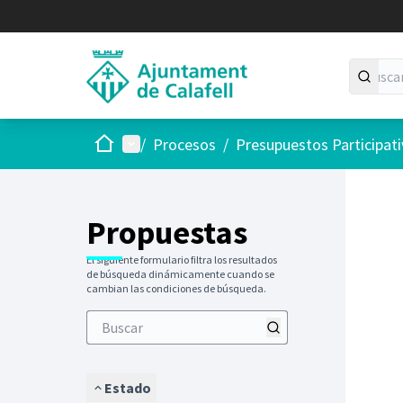
Inicio
Menú principal
/
Procesos
/
Presupuestos Participat
Saltar
El siguie
+
−
Propuestas
El siguiente formulario filtra los resultados
de búsqueda dinámicamente cuando se
cambian las condiciones de búsqueda.
Estado