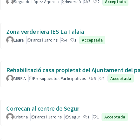
Segundo López Arjonilla
Inversió
2
2
Acceptada
Zona verde riera IES La Talaia
Laura
Parcs i Jardins
4
1
Acceptada
Rehabilitació casa propietat del Ajuntament del p
MIREIA
Presupuestos Participativos
6
1
Acceptada
Correcan al centre de Segur
Cristina
Parcs i Jardins
Segur
1
1
Acceptada