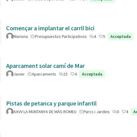
Començar a implantar el carril bici
Mariona
Presupuestos Participativos
4
5
Acceptada
Aparcament solar camí de Mar
Javier
Aparcaments
15
4
Acceptada
Pistas de petanca y parque infantil
AAVV LA MUNTANYA DE MÁS ROMEU
Parcs i Jardins
0
4
A