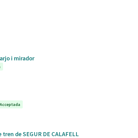
arjo i mirador
a
Acceptada
Mejora de la conexión y seguridad de la estación de tren de SEGUR DE CALAFELL