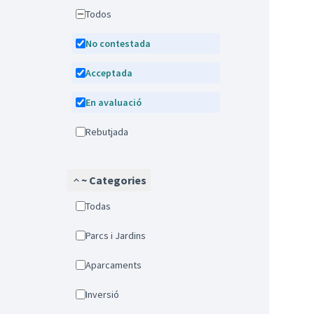
Todos
No contestada
Acceptada
En avaluació
Rebutjada
~ Categories
Todas
Parcs i Jardins
Aparcaments
Inversió