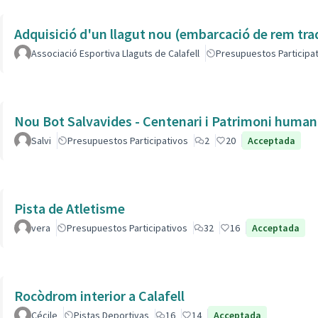
Adquisició d'un llagut nou (embarcació de rem tra
Associació Esportiva Llaguts de Calafell
Presupuestos Participa
Nou Bot Salvavides - Centenari i Patrimoni human
Salvi
Presupuestos Participativos
2
20
Acceptada
Pista de Atletisme
vera
Presupuestos Participativos
32
16
Acceptada
Rocòdrom interior a Calafell
Cécile
Pistas Deportivas
16
14
Acceptada