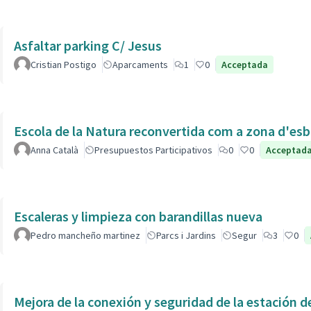
Asfaltar parking C/ Jesus
Cristian Postigo
Aparcaments
1
0
Acceptada
Escola de la Natura reconvertida com a zona d'esb
Anna Català
Presupuestos Participativos
0
0
Acceptad
Escaleras y limpieza con barandillas nueva
Pedro mancheño martinez
Parcs i Jardins
Segur
3
0