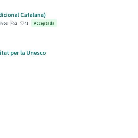
dicional Catalana)
tivos
2
41
Acceptada
itat per la Unesco