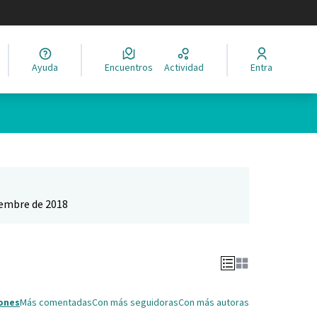
legir el idioma
Ayuda
Encuentros
Actividad
Entra
Leaflet
|
©
HERE maps
ina como puntos en el mapa. El elemento se puede utilizar con un 
iembre de 2018
ones
Más comentadas
Con más seguidoras
Con más autoras