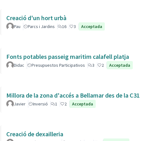
Creació d'un hort urbà
Pau
Parcs i Jardins
16
3
Acceptada
Fonts potables passeig maritim calafell platja
Didac
Presupuestos Participativos
3
2
Acceptada
Millora de la zona d'accés a Bellamar des de la C31
Javier
Inversió
1
2
Acceptada
Creació de dexailleria