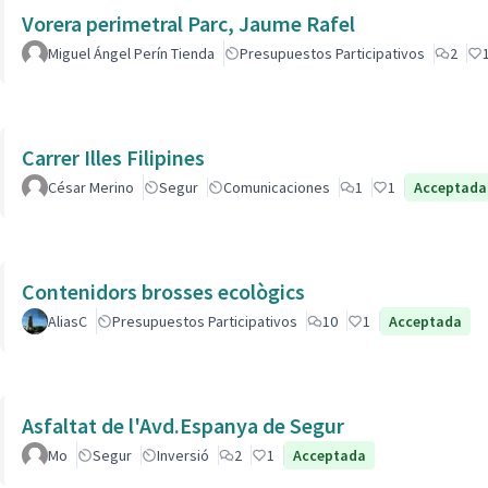
Vorera perimetral Parc, Jaume Rafel
Miguel Ángel Perín Tienda
Presupuestos Participativos
2
Carrer Illes Filipines
César Merino
Segur
Comunicaciones
1
1
Acceptada
Contenidors brosses ecològics
AliasC
Presupuestos Participativos
10
1
Acceptada
Asfaltat de l'Avd.Espanya de Segur
Mo
Segur
Inversió
2
1
Acceptada