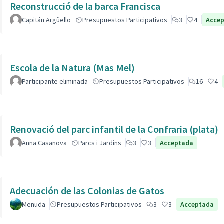
Reconstrucció de la barca Francisca
Capitán Argüello
Presupuestos Participativos
3
4
Acce
Escola de la Natura (Mas Mel)
Participante eliminada
Presupuestos Participativos
16
4
Renovació del parc infantil de la Confraria (plata)
Anna Casanova
Parcs i Jardins
3
3
Acceptada
Adecuación de las Colonias de Gatos
Menuda
Presupuestos Participativos
3
3
Acceptada