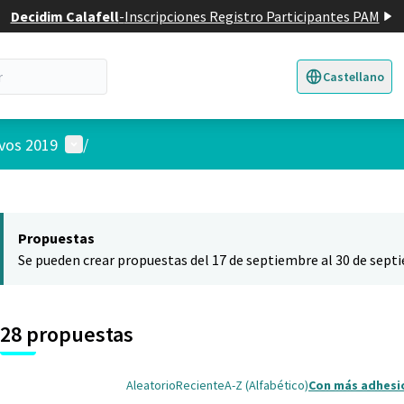
Decidim Calafell
-
Inscripciones Registro Participantes PAM
Castellano
Triar la llengua
E
Menú de usuario
ivos 2019
/
 el mapa
nte elemento es un mapa que presenta los componentes de esta pág
Propuestas
Se pueden crear propuestas del 17 de septiembre al 30 de sept
28 propuestas
Aleatorio
Reciente
A-Z (Alfabético)
Con más adhesi