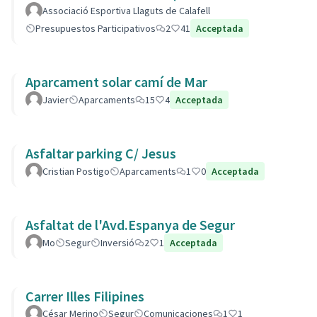
Associació Esportiva Llaguts de Calafell
Presupuestos Participativos
2
41
Acceptada
Aparcament solar camí de Mar
Javier
Aparcaments
15
4
Acceptada
Asfaltar parking C/ Jesus
Cristian Postigo
Aparcaments
1
0
Acceptada
Asfaltat de l'Avd.Espanya de Segur
Mo
Segur
Inversió
2
1
Acceptada
Carrer Illes Filipines
César Merino
Segur
Comunicaciones
1
1