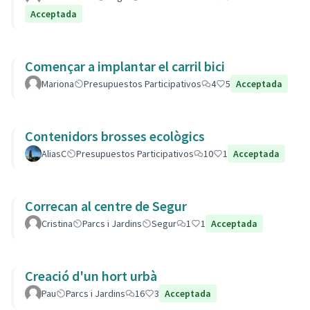
Acceptada
Començar a implantar el carril bici
Mariona
Presupuestos Participativos
4
5
Acceptada
Contenidors brosses ecològics
AliasC
Presupuestos Participativos
10
1
Acceptada
Correcan al centre de Segur
Cristina
Parcs i Jardins
Segur
1
1
Acceptada
Creació d'un hort urbà
Pau
Parcs i Jardins
16
3
Acceptada