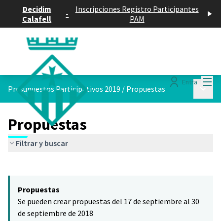
Decidim
Inscripciones Registro Participantes
-
Calafell
PAM
Menú
Entra
Menú p
Presupuestos Participativos 2019
/
Propuestas
Propuestas
Filtrar y buscar
Saltar el mapa
Leaflet
|
©
HERE maps
El siguiente elemento es un mapa que presenta los componentes 
+
Propuestas
−
Se pueden crear propuestas del 17 de septiembre al 30
de septiembre de 2018