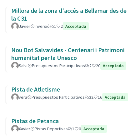
Millora de la zona d'accés a Bellamar des de
la C31
Javier
Inversió
1
2
Acceptada
Nou Bot Salvavides - Centenari i Patrimoni
humanitat per la Unesco
Salvi
Presupuestos Participativos
2
20
Acceptada
Pista de Atletisme
vera
Presupuestos Participativos
32
16
Acceptada
Pistas de Petanca
Xavier
Pistas Deportivas
1
0
Acceptada