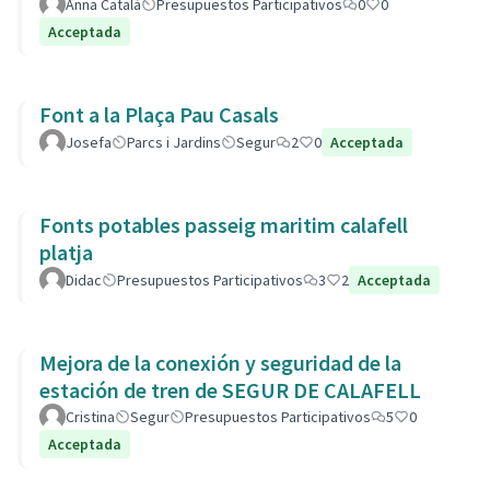
Anna Català
Presupuestos Participativos
0
0
Acceptada
Font a la Plaça Pau Casals
Josefa
Parcs i Jardins
Segur
2
0
Acceptada
Fonts potables passeig maritim calafell
platja
Didac
Presupuestos Participativos
3
2
Acceptada
Mejora de la conexión y seguridad de la
estación de tren de SEGUR DE CALAFELL
Cristina
Segur
Presupuestos Participativos
5
0
Acceptada