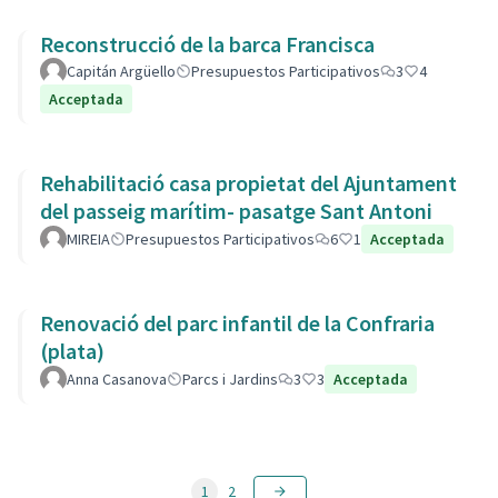
Reconstrucció de la barca Francisca
Capitán Argüello
Presupuestos Participativos
3
4
Acceptada
Rehabilitació casa propietat del Ajuntament
del passeig marítim- pasatge Sant Antoni
MIREIA
Presupuestos Participativos
6
1
Acceptada
Renovació del parc infantil de la Confraria
(plata)
Anna Casanova
Parcs i Jardins
3
3
Acceptada
1
2