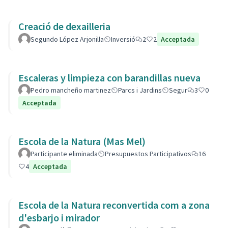
Creació de dexailleria
Segundo López Arjonilla
Inversió
2
2
Acceptada
Escaleras y limpieza con barandillas nueva
Pedro mancheño martinez
Parcs i Jardins
Segur
3
0
Acceptada
Escola de la Natura (Mas Mel)
Participante eliminada
Presupuestos Participativos
16
4
Acceptada
Escola de la Natura reconvertida com a zona
d'esbarjo i mirador