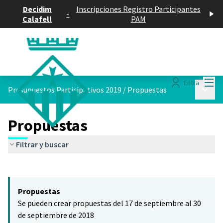
Decidim
Inscripciones Registro Participantes
-
Calafell
PAM
Menú
Entra
Menú p
Presupuestos Participativos 2019
/
Propuestas
Propuestas
Filtrar y buscar
Saltar el mapa
Leaflet
|
©
HERE maps
El siguiente elemento es un mapa que presenta los componentes 
+
Propuestas
−
Se pueden crear propuestas del 17 de septiembre al 30
de septiembre de 2018