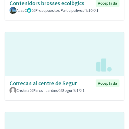
Contenidors brosses ecològics
Acceptada
AliasC
Gestor
Presupuestos Participativos
10
1
Correcan al centre de Segur
Acceptada
Cristina
Parcs i Jardins
Segur
1
1