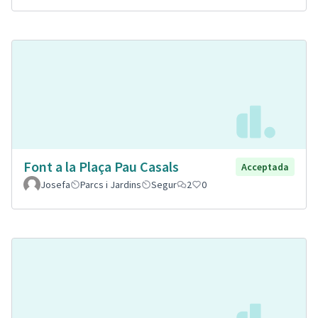
Font a la Plaça Pau Casals
Acceptada
Josefa
Parcs i Jardins
Segur
2
0