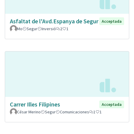
Asfaltat de l'Avd.Espanya de Segur
Acceptada
Mo
Segur
Inversió
2
1
Carrer Illes Filipines
Acceptada
César Merino
Segur
Comunicaciones
1
1