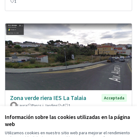
1
Zona verde riera IES La Talaia
Acceptada
Laura
Parcs i Jardins
4
1
Información sobre las cookies utilizadas en la página
web
Utilizamos cookies en nuestro sitio web para mejorar el rendimiento
Términos y condiciones de uso