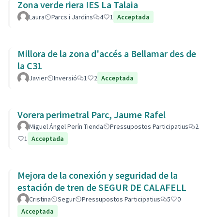
Zona verde riera IES La Talaia
Laura
Parcs i Jardins
4
1
Acceptada
Millora de la zona d'accés a Bellamar des de
la C31
Javier
Inversió
1
2
Acceptada
Vorera perimetral Parc, Jaume Rafel
Miguel Ángel Perín Tienda
Pressupostos Participatius
2
1
Acceptada
Mejora de la conexión y seguridad de la
estación de tren de SEGUR DE CALAFELL
Cristina
Segur
Pressupostos Participatius
5
0
Acceptada