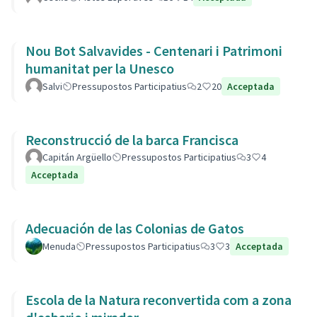
Nou Bot Salvavides - Centenari i Patrimoni
humanitat per la Unesco
Salvi
Pressupostos Participatius
2
20
Acceptada
Reconstrucció de la barca Francisca
Capitán Argüello
Pressupostos Participatius
3
4
Acceptada
Adecuación de las Colonias de Gatos
Menuda
Pressupostos Participatius
3
3
Acceptada
Escola de la Natura reconvertida com a zona