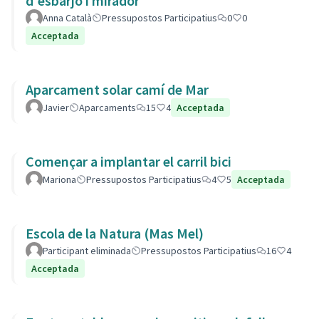
d'esbarjo i mirador
Anna Català
Pressupostos Participatius
0
0
Acceptada
Aparcament solar camí de Mar
Javier
Aparcaments
15
4
Acceptada
Començar a implantar el carril bici
Mariona
Pressupostos Participatius
4
5
Acceptada
Escola de la Natura (Mas Mel)
Participant eliminada
Pressupostos Participatius
16
4
Acceptada