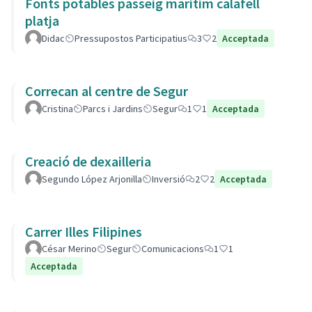
Fonts potables passeig maritim calafell
platja
Didac
Pressupostos Participatius
3
2
Acceptada
Correcan al centre de Segur
Cristina
Parcs i Jardins
Segur
1
1
Acceptada
Creació de dexailleria
Segundo López Arjonilla
Inversió
2
2
Acceptada
Carrer Illes Filipines
César Merino
Segur
Comunicacions
1
1
Acceptada