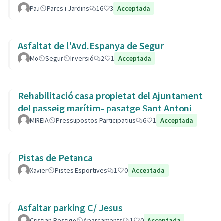
Pau
Parcs i Jardins
16
3
Acceptada
Asfaltat de l'Avd.Espanya de Segur
Mo
Segur
Inversió
2
1
Acceptada
Rehabilitació casa propietat del Ajuntament
del passeig marítim- pasatge Sant Antoni
MIREIA
Pressupostos Participatius
6
1
Acceptada
Pistas de Petanca
Xavier
Pistes Esportives
1
0
Acceptada
Asfaltar parking C/ Jesus
Cristian Postigo
Aparcaments
1
0
Acceptada