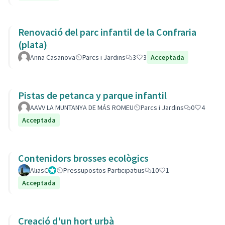
Renovació del parc infantil de la Confraria
(plata)
Anna Casanova
Parcs i Jardins
3
3
Acceptada
Pistas de petanca y parque infantil
AAVV LA MUNTANYA DE MÁS ROMEU
Parcs i Jardins
0
4
Acceptada
Contenidors brosses ecològics
AliasC
Gestor
Pressupostos Participatius
10
1
Acceptada
Creació d'un hort urbà