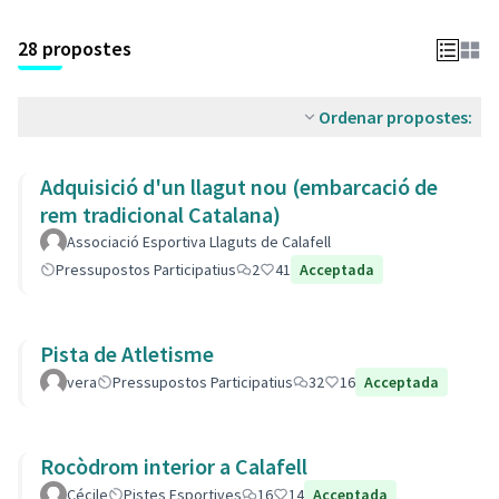
28 propostes
Ordenar propostes:
Adquisició d'un llagut nou (embarcació de
rem tradicional Catalana)
Associació Esportiva Llaguts de Calafell
Pressupostos Participatius
2
41
Acceptada
Pista de Atletisme
vera
Pressupostos Participatius
32
16
Acceptada
Rocòdrom interior a Calafell
Cécile
Pistes Esportives
16
14
Acceptada