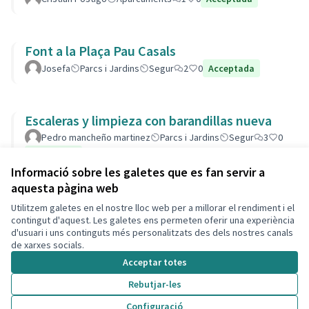
Font a la Plaça Pau Casals
Josefa
Parcs i Jardins
Segur
2
0
Acceptada
Escaleras y limpieza con barandillas nueva
Pedro mancheño martinez
Parcs i Jardins
Segur
3
0
Acceptada
Informació sobre les galetes que es fan servir a
aquesta pàgina web
Utilitzem galetes en el nostre lloc web per a millorar el rendiment i el
Termes i condicions d'ús
contingut d'aquest. Les galetes ens permeten oferir una experiència
Configuració de les galetes
d'usuari i uns continguts més personalitzats des dels nostres canals
Decidim Calafell a X
Decidim Calafell a Facebook
Decidim Calafell a YouTube
Decidim Calafell a GitHub
de xarxes socials.
(Enllaç extern)
(Enllaç extern)
(Enllaç extern)
(Enllaç extern)
Acceptar totes
Rebutjar-les
Amb llicènc
(Enllaç exte
Configuració