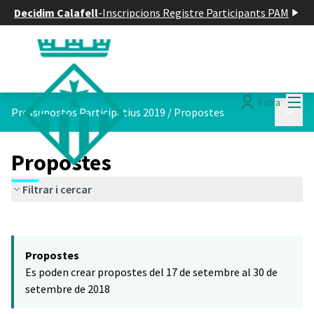
Decidim Calafell
-
Inscripcions Registre Participants PAM
Menú
Entra
Menú p
Pressupostos Participatius 2019
/
Propostes
Propostes
Filtrar i cercar
Saltar el mapa
Leaflet
|
©
HERE maps
El següent element és un mapa que presenta els components d'aq
+
Propostes
−
Es poden crear propostes del 17 de setembre al 30 de
setembre de 2018