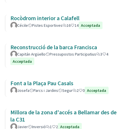
Rocòdrom interior a Calafell
Cécile
Pistes Esportives
16
14
Acceptada
Reconstrucció de la barca Francisca
Capitán Argüello
Pressupostos Participatius
3
4
Acceptada
Font a la Plaça Pau Casals
Josefa
Parcs i Jardins
Segur
2
0
Acceptada
Millora de la zona d'accés a Bellamar des de
la C31
Javier
Inversió
1
2
Acceptada