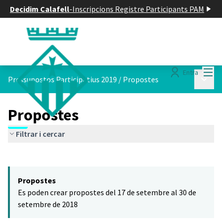
Decidim Calafell
-
Inscripcions Registre Participants PAM
Menú
Entra
Menú p
Pressupostos Participatius 2019
/
Propostes
Propostes
Filtrar i cercar
Saltar el mapa
Leaflet
|
©
HERE maps
El següent element és un mapa que presenta els components d'aq
+
Propostes
−
Es poden crear propostes del 17 de setembre al 30 de
setembre de 2018