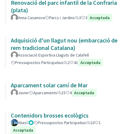
Renovació del parc infantil de la Confraria
(plata)
Anna Casanova
Parcs i Jardins
3
3
Acceptada
Adquisició d'un llagut nou (embarcació de
rem tradicional Catalana)
Associació Esportiva Llaguts de Calafell
Pressupostos Participatius
2
41
Acceptada
Aparcament solar camí de Mar
Javier
Aparcaments
15
4
Acceptada
Contenidors brosses ecològics
AliasC
Gestor
Pressupostos Participatius
10
1
Acceptada