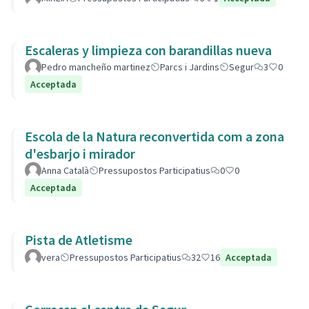
Escaleras y limpieza con barandillas nueva
Pedro mancheño martinez
Parcs i Jardins
Segur
3
0
Acceptada
Escola de la Natura reconvertida com a zona
d'esbarjo i mirador
Anna Català
Pressupostos Participatius
0
0
Acceptada
Pista de Atletisme
vera
Pressupostos Participatius
32
16
Acceptada