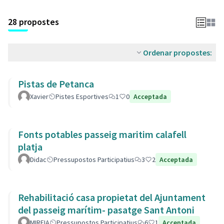
28 propostes
Ordenar propostes:
Pistas de Petanca
Xavier
Pistes Esportives
1
0
Acceptada
Fonts potables passeig maritim calafell
platja
Didac
Pressupostos Participatius
3
2
Acceptada
Rehabilitació casa propietat del Ajuntament
del passeig marítim- pasatge Sant Antoni
MIREIA
Pressupostos Participatius
6
1
Acceptada