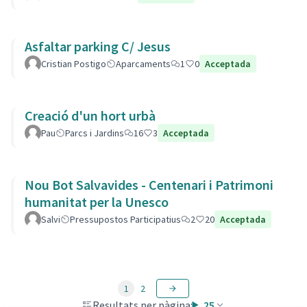
Asfaltar parking C/ Jesus
Cristian Postigo
Aparcaments
1
0
Acceptada
Creació d'un hort urbà
Pau
Parcs i Jardins
16
3
Acceptada
Nou Bot Salvavides - Centenari i Patrimoni
humanitat per la Unesco
Salvi
Pressupostos Participatius
2
20
Acceptada
1
2
Resultats per pàgina:
25