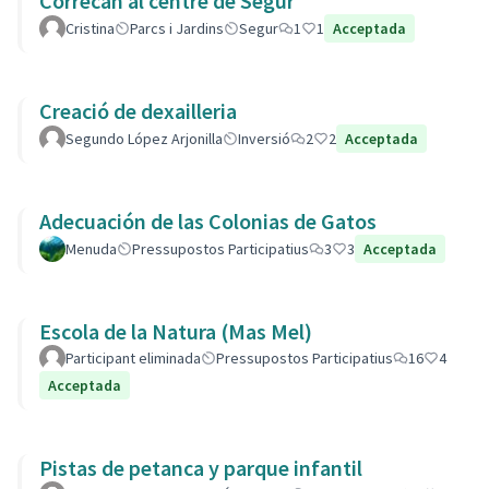
Correcan al centre de Segur
Cristina
Parcs i Jardins
Segur
1
1
Acceptada
Creació de dexailleria
Segundo López Arjonilla
Inversió
2
2
Acceptada
Adecuación de las Colonias de Gatos
Menuda
Pressupostos Participatius
3
3
Acceptada
Escola de la Natura (Mas Mel)
Participant eliminada
Pressupostos Participatius
16
4
Acceptada
Pistas de petanca y parque infantil