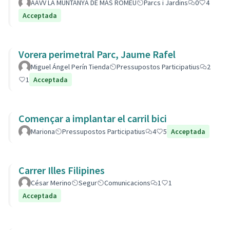
AAVV LA MUNTANYA DE MÁS ROMEU
Parcs i Jardins
0
4
Acceptada
Vorera perimetral Parc, Jaume Rafel
Miguel Ángel Perín Tienda
Pressupostos Participatius
2
1
Acceptada
Començar a implantar el carril bici
Mariona
Pressupostos Participatius
4
5
Acceptada
Carrer Illes Filipines
César Merino
Segur
Comunicacions
1
1
Acceptada