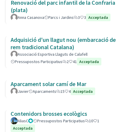
Renovació del parc infantil de la Confraria
(plata)
Anna Casanova
Parcs i Jardins
3
3
Acceptada
Adquisició d'un llagut nou (embarcació de
rem tradicional Catalana)
Associació Esportiva Llaguts de Calafell
Pressupostos Participatius
2
41
Acceptada
Aparcament solar camí de Mar
Javier
Aparcaments
15
4
Acceptada
Contenidors brosses ecològics
AliasC
Gestor
Pressupostos Participatius
10
1
Acceptada