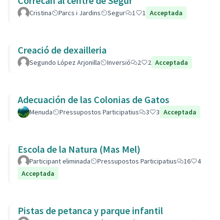
Correcan al centre de Segur
Cristina
Parcs i Jardins
Segur
1
1
Acceptada
Creació de dexailleria
Segundo López Arjonilla
Inversió
2
2
Acceptada
Adecuación de las Colonias de Gatos
Menuda
Pressupostos Participatius
3
3
Acceptada
Escola de la Natura (Mas Mel)
Participant eliminada
Pressupostos Participatius
16
4
Acceptada
Pistas de petanca y parque infantil