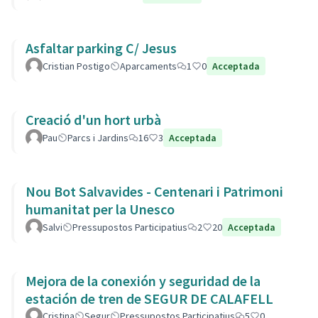
Asfaltar parking C/ Jesus
Cristian Postigo
Aparcaments
1
0
Acceptada
Creació d'un hort urbà
Pau
Parcs i Jardins
16
3
Acceptada
Nou Bot Salvavides - Centenari i Patrimoni
humanitat per la Unesco
Salvi
Pressupostos Participatius
2
20
Acceptada
Mejora de la conexión y seguridad de la
estación de tren de SEGUR DE CALAFELL
Cristina
Segur
Pressupostos Participatius
5
0