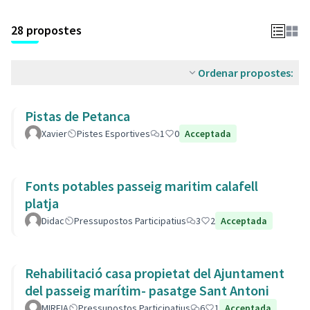
28 propostes
Ordenar propostes:
Pistas de Petanca
Xavier
Pistes Esportives
1
0
Acceptada
Fonts potables passeig maritim calafell
platja
Didac
Pressupostos Participatius
3
2
Acceptada
Rehabilitació casa propietat del Ajuntament
del passeig marítim- pasatge Sant Antoni
MIREIA
Pressupostos Participatius
6
1
Acceptada