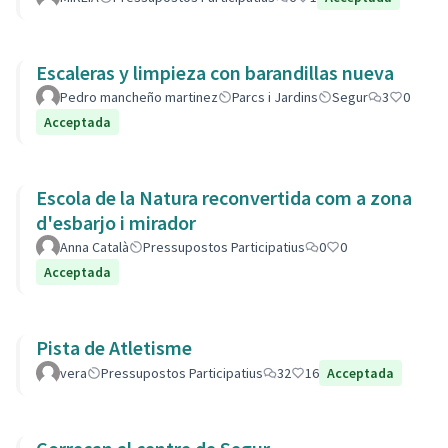
Escaleras y limpieza con barandillas nueva
Pedro mancheño martinez
Parcs i Jardins
Segur
3
0
Acceptada
Escola de la Natura reconvertida com a zona
d'esbarjo i mirador
Anna Català
Pressupostos Participatius
0
0
Acceptada
Pista de Atletisme
vera
Pressupostos Participatius
32
16
Acceptada