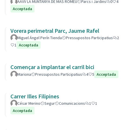
AAVV LA MUNTANYA DE MÁS ROMEU
Parcs i Jardins
0
4
Acceptada
Vorera perimetral Parc, Jaume Rafel
Miguel Ángel Perín Tienda
Pressupostos Participatius
2
1
Acceptada
Començar a implantar el carril bici
Mariona
Pressupostos Participatius
4
5
Acceptada
Carrer Illes Filipines
César Merino
Segur
Comunicacions
1
1
Acceptada