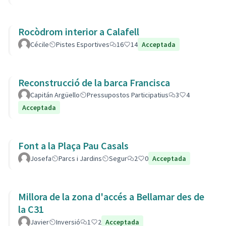
Rocòdrom interior a Calafell
Cécile
Pistes Esportives
16
14
Acceptada
Reconstrucció de la barca Francisca
Capitán Argüello
Pressupostos Participatius
3
4
Acceptada
Font a la Plaça Pau Casals
Josefa
Parcs i Jardins
Segur
2
0
Acceptada
Millora de la zona d'accés a Bellamar des de
la C31
Javier
Inversió
1
2
Acceptada