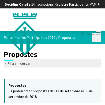
Decidim Calafell
-
Inscripcions Registre Participants PAM
Menú
Entra
Menú p
Pressupostos Participatius 2019
/
Propostes
Propostes
Filtrar i cercar
Saltar el mapa
Leaflet
|
©
HERE maps
El següent element és un mapa que presenta els components d'aq
+
Propostes
−
Es poden crear propostes del 17 de setembre al 30 de
setembre de 2018