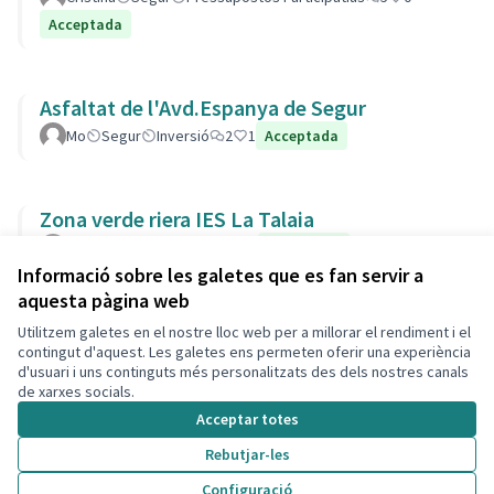
Acceptada
Asfaltat de l'Avd.Espanya de Segur
Mo
Segur
Inversió
2
1
Acceptada
Zona verde riera IES La Talaia
Laura
Parcs i Jardins
4
1
Acceptada
Informació sobre les galetes que es fan servir a
aquesta pàgina web
Utilitzem galetes en el nostre lloc web per a millorar el rendiment i el
Termes i condicions d'ús
contingut d'aquest. Les galetes ens permeten oferir una experiència
Configuració de les galetes
d'usuari i uns continguts més personalitzats des dels nostres canals
Decidim Calafell a X
Decidim Calafell a Facebook
Decidim Calafell a YouTube
Decidim Calafell a GitHub
de xarxes socials.
(Enllaç extern)
(Enllaç extern)
(Enllaç extern)
(Enllaç extern)
Acceptar totes
Rebutjar-les
Amb llicènc
(Enllaç exte
Configuració