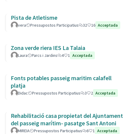
Pista de Atletisme
vera
Pressupostos Participatius
32
16
Acceptada
Zona verde riera IES La Talaia
Laura
Parcs i Jardins
4
1
Acceptada
Fonts potables passeig maritim calafell
platja
Didac
Pressupostos Participatius
3
2
Acceptada
Rehabilitació casa propietat del Ajuntament
del passeig marítim- pasatge Sant Antoni
MIREIA
Pressupostos Participatius
6
1
Acceptada