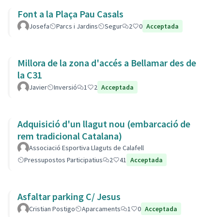
Font a la Plaça Pau Casals
Josefa
Parcs i Jardins
Segur
2
0
Acceptada
Millora de la zona d'accés a Bellamar des de
la C31
Javier
Inversió
1
2
Acceptada
Adquisició d'un llagut nou (embarcació de
rem tradicional Catalana)
Associació Esportiva Llaguts de Calafell
Pressupostos Participatius
2
41
Acceptada
Asfaltar parking C/ Jesus
Cristian Postigo
Aparcaments
1
0
Acceptada