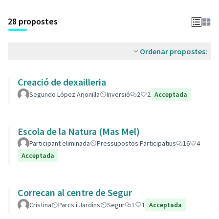
28 propostes
Ordenar propostes:
Creació de dexailleria
Segundo López Arjonilla
Inversió
2
2
Acceptada
Escola de la Natura (Mas Mel)
Participant eliminada
Pressupostos Participatius
16
4
Acceptada
Correcan al centre de Segur
Cristina
Parcs i Jardins
Segur
1
1
Acceptada