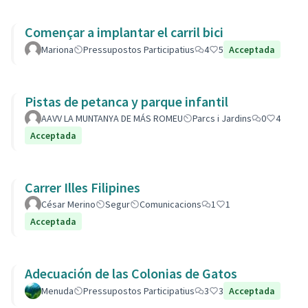
Començar a implantar el carril bici
Mariona
Pressupostos Participatius
4
5
Acceptada
Pistas de petanca y parque infantil
AAVV LA MUNTANYA DE MÁS ROMEU
Parcs i Jardins
0
4
Acceptada
Carrer Illes Filipines
César Merino
Segur
Comunicacions
1
1
Acceptada
Adecuación de las Colonias de Gatos
Menuda
Pressupostos Participatius
3
3
Acceptada