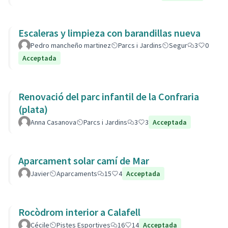
Escaleras y limpieza con barandillas nueva
Pedro mancheño martinez
Parcs i Jardins
Segur
3
0
Acceptada
Renovació del parc infantil de la Confraria
(plata)
Anna Casanova
Parcs i Jardins
3
3
Acceptada
Aparcament solar camí de Mar
Javier
Aparcaments
15
4
Acceptada
Rocòdrom interior a Calafell
Cécile
Pistes Esportives
16
14
Acceptada