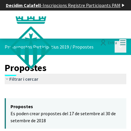
Decidim Calafell
-
Inscripcions Registre Participants PAM
Menú
Entra
Menú p
Pressupostos Participatius 2019
/
Propostes
Propostes
Filtrar i cercar
Saltar el mapa
Leaflet
|
©
HERE maps
El següent element és un mapa que presenta els components d'aq
+
Propostes
−
Es poden crear propostes del 17 de setembre al 30 de
setembre de 2018