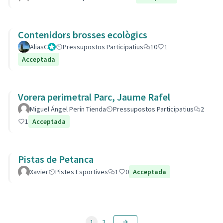
Contenidors brosses ecològics
AliasC
Gestor
Pressupostos Participatius
10
1
Acceptada
Vorera perimetral Parc, Jaume Rafel
Miguel Ángel Perín Tienda
Pressupostos Participatius
2
1
Acceptada
Pistas de Petanca
Xavier
Pistes Esportives
1
0
Acceptada
1
2