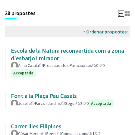
28 propostes
Ordenar propostes:
Escola de la Natura reconvertida com a zona
d'esbarjo i mirador
Anna Català
Pressupostos Participatius
0
0
Acceptada
Font a la Plaça Pau Casals
Josefa
Parcs i Jardins
Segur
2
0
Acceptada
Carrer Illes Filipines
César Merino
Segur
Comunicacions
1
1