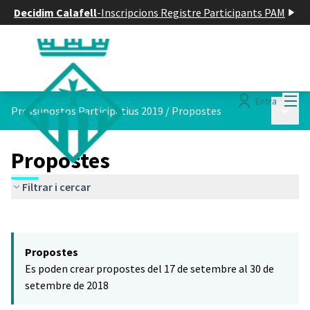
Decidim Calafell
-
Inscripcions Registre Participants PAM
Menú
Entra
Menú p
Pressupostos Participatius 2019
/
Propostes
Propostes
Filtrar i cercar
Saltar el mapa
Leaflet
|
©
HERE maps
El següent element és un mapa que presenta els components d'aq
+
Propostes
−
Es poden crear propostes del 17 de setembre al 30 de
setembre de 2018