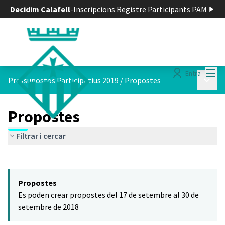
Decidim Calafell
-
Inscripcions Registre Participants PAM
Menú
Entra
Menú p
Pressupostos Participatius 2019
/
Propostes
Propostes
Filtrar i cercar
Saltar el mapa
Leaflet
|
©
HERE maps
El següent element és un mapa que presenta els components d'aq
+
Propostes
−
Es poden crear propostes del 17 de setembre al 30 de
setembre de 2018