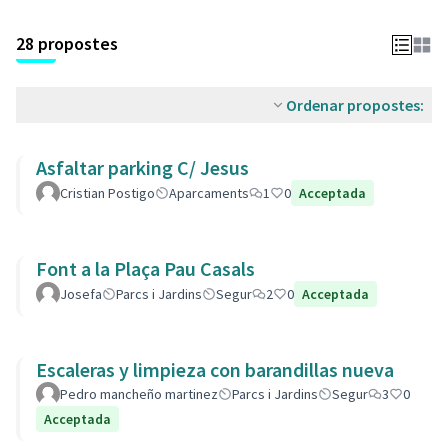
28 propostes
Ordenar propostes:
Asfaltar parking C/ Jesus
Cristian Postigo
Aparcaments
1
0
Acceptada
Font a la Plaça Pau Casals
Josefa
Parcs i Jardins
Segur
2
0
Acceptada
Escaleras y limpieza con barandillas nueva
Pedro mancheño martinez
Parcs i Jardins
Segur
3
0
Acceptada