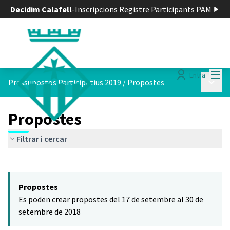
Decidim Calafell
-
Inscripcions Registre Participants PAM
Menú
Entra
Menú p
Pressupostos Participatius 2019
/
Propostes
Propostes
Filtrar i cercar
Saltar el mapa
Leaflet
|
©
HERE maps
El següent element és un mapa que presenta els components d'aq
+
Propostes
−
Es poden crear propostes del 17 de setembre al 30 de
setembre de 2018