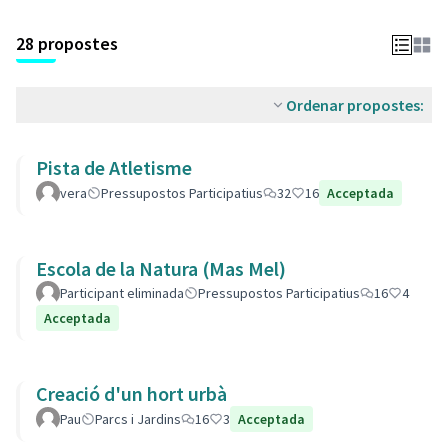
28 propostes
Ordenar propostes:
Pista de Atletisme
vera
Pressupostos Participatius
32
16
Acceptada
Escola de la Natura (Mas Mel)
Participant eliminada
Pressupostos Participatius
16
4
Acceptada
Creació d'un hort urbà
Pau
Parcs i Jardins
16
3
Acceptada