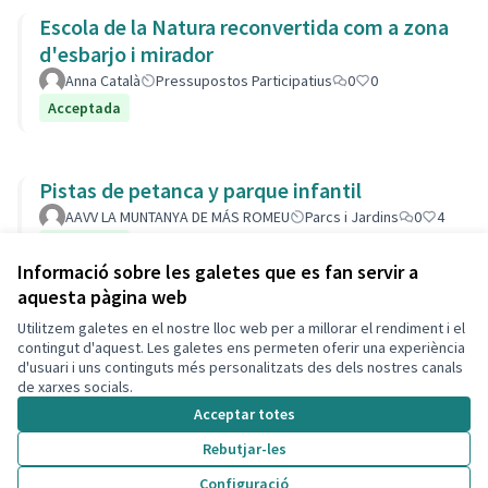
Escola de la Natura reconvertida com a zona
d'esbarjo i mirador
Anna Català
Pressupostos Participatius
0
0
Acceptada
Pistas de petanca y parque infantil
AAVV LA MUNTANYA DE MÁS ROMEU
Parcs i Jardins
0
4
Acceptada
Informació sobre les galetes que es fan servir a
aquesta pàgina web
Utilitzem galetes en el nostre lloc web per a millorar el rendiment i el
Termes i condicions d'ús
contingut d'aquest. Les galetes ens permeten oferir una experiència
Configuració de les galetes
d'usuari i uns continguts més personalitzats des dels nostres canals
Decidim Calafell a X
Decidim Calafell a Facebook
Decidim Calafell a YouTube
Decidim Calafell a GitHub
de xarxes socials.
(Enllaç extern)
(Enllaç extern)
(Enllaç extern)
(Enllaç extern)
Acceptar totes
Rebutjar-les
Amb llicènc
(Enllaç exte
Configuració