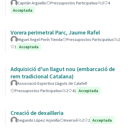
Capitán Argüello
Pressupostos Participatius
3
4
Acceptada
Vorera perimetral Parc, Jaume Rafel
Miguel Ángel Perín Tienda
Pressupostos Participatius
2
1
Acceptada
Adquisició d'un llagut nou (embarcació de
rem tradicional Catalana)
Associació Esportiva Llaguts de Calafell
Pressupostos Participatius
2
41
Acceptada
Creació de dexailleria
Segundo López Arjonilla
Inversió
2
2
Acceptada