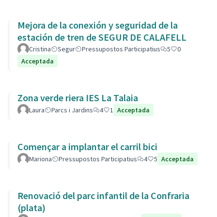
Mejora de la conexión y seguridad de la
estación de tren de SEGUR DE CALAFELL
Cristina
Segur
Pressupostos Participatius
5
0
Acceptada
Zona verde riera IES La Talaia
Laura
Parcs i Jardins
4
1
Acceptada
Començar a implantar el carril bici
Mariona
Pressupostos Participatius
4
5
Acceptada
Renovació del parc infantil de la Confraria
(plata)