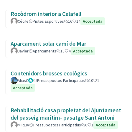
Rocòdrom interior a Calafell
Cécile
Pistes Esportives
16
14
Acceptada
Aparcament solar camí de Mar
Javier
Aparcaments
15
4
Acceptada
Contenidors brosses ecològics
AliasC
Gestor
Pressupostos Participatius
10
1
Acceptada
Rehabilitació casa propietat del Ajuntament
del passeig marítim- pasatge Sant Antoni
MIREIA
Pressupostos Participatius
6
1
Acceptada