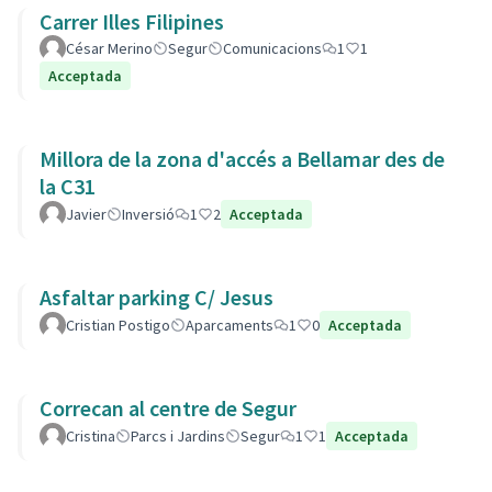
Carrer Illes Filipines
César Merino
Segur
Comunicacions
1
1
Acceptada
Millora de la zona d'accés a Bellamar des de
la C31
Javier
Inversió
1
2
Acceptada
Asfaltar parking C/ Jesus
Cristian Postigo
Aparcaments
1
0
Acceptada
Correcan al centre de Segur
Cristina
Parcs i Jardins
Segur
1
1
Acceptada