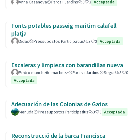
Anna Casanova
Parcs i Jardins
3
3
Acceptada
Fonts potables passeig maritim calafell
platja
Didac
Pressupostos Participatius
3
2
Acceptada
Escaleras y limpieza con barandillas nueva
Pedro mancheño martinez
Parcs i Jardins
Segur
3
0
Acceptada
Adecuación de las Colonias de Gatos
Menuda
Pressupostos Participatius
3
3
Acceptada
Reconstrucció de la barca Francisca