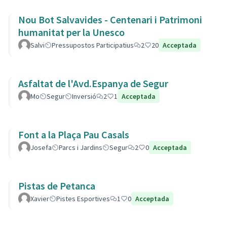
Nou Bot Salvavides - Centenari i Patrimoni
humanitat per la Unesco
Salvi
Pressupostos Participatius
2
20
Acceptada
Asfaltat de l'Avd.Espanya de Segur
Mo
Segur
Inversió
2
1
Acceptada
Font a la Plaça Pau Casals
Josefa
Parcs i Jardins
Segur
2
0
Acceptada
Pistas de Petanca
Xavier
Pistes Esportives
1
0
Acceptada