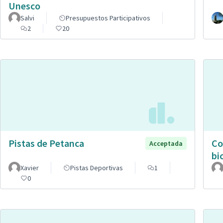
Unesco
Salvi
Presupuestos Participativos
2
20
Pistas de Petanca
Co
Acceptada
bic
Xavier
Pistas Deportivas
1
0