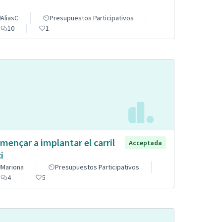
AliasC
Presupuestos Participativos
10
1
mençar a implantar el carril
Acceptada
i
Mariona
Presupuestos Participativos
4
5