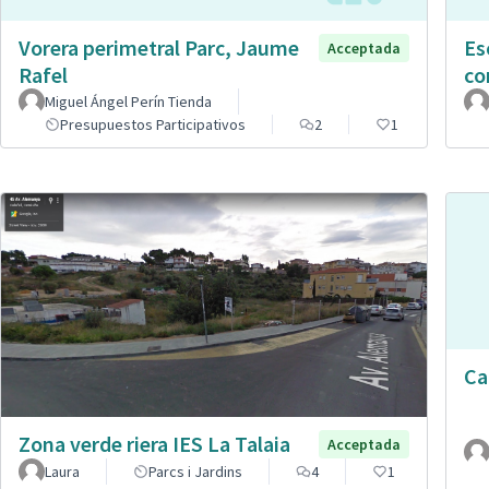
Vorera perimetral Parc, Jaume
Es
Acceptada
Rafel
co
Miguel Ángel Perín Tienda
Presupuestos Participativos
2
1
Car
Zona verde riera IES La Talaia
Acceptada
Laura
Parcs i Jardins
4
1