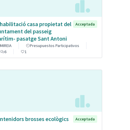
habilitació casa propietat del
Acceptada
untament del passeig
rítim- pasatge Sant Antoni
MIREIA
Presupuestos Participativos
6
1
ntenidors brosses ecològics
Acceptada