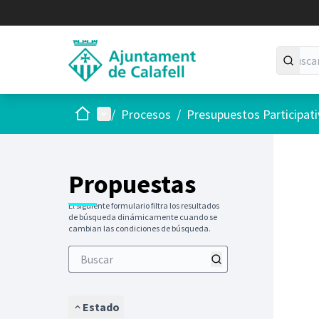
Inicio
Menú principal
/
Procesos
/
Presupuestos Participat
Saltar
El siguie
+
−
Propuestas
El siguiente formulario filtra los resultados
de búsqueda dinámicamente cuando se
cambian las condiciones de búsqueda.
Estado