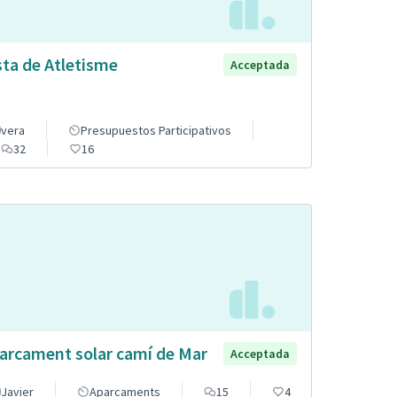
sta de Atletisme
Acceptada
vera
Presupuestos Participativos
32
16
arcament solar camí de Mar
Acceptada
Javier
Aparcaments
15
4