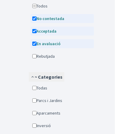
Todos
No contestada
Acceptada
En avaluació
Rebutjada
~ Categories
Todas
Parcs i Jardins
Aparcaments
Inversió