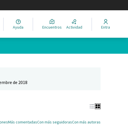
legir el idioma
Ayuda
Encuentros
Actividad
Entra
Leaflet
|
©
HERE maps
ina como puntos en el mapa. El elemento se puede utilizar con un 
iembre de 2018
iones
Más comentadas
Con más seguidoras
Con más autoras