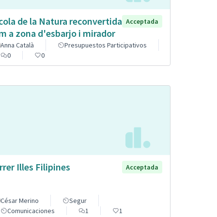
cola de la Natura reconvertida
Acceptada
m a zona d'esbarjo i mirador
Anna Català
Presupuestos Participativos
0
0
rer Illes Filipines
Acceptada
César Merino
Segur
Comunicaciones
1
1