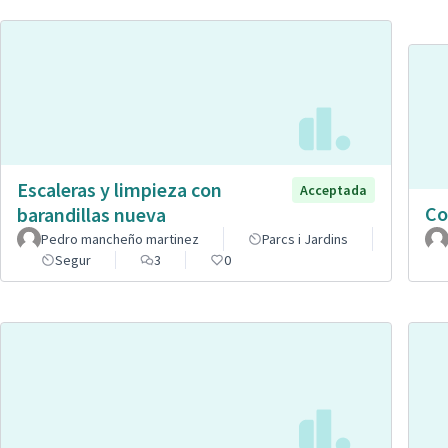
Escaleras y limpieza con
Acceptada
Co
barandillas nueva
Pedro mancheño martinez
Parcs i Jardins
Segur
3
0