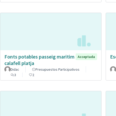
Fonts potables passeig maritim
Es
Acceptada
calafell platja
Didac
Presupuestos Participativos
3
2