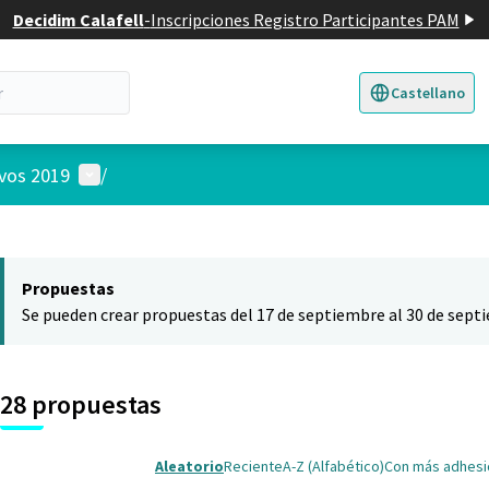
Decidim Calafell
-
Inscripciones Registro Participantes PAM
Castellano
Triar la llengua
E
Menú de usuario
ivos 2019
/
 el mapa
nte elemento es un mapa que presenta los componentes de esta pág
Propuestas
Se pueden crear propuestas del 17 de septiembre al 30 de sept
28 propuestas
Aleatorio
Reciente
A-Z (Alfabético)
Con más adhes