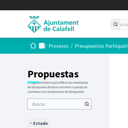
Inicio
Menú principal
/
Procesos
/
Presupuestos Participat
Saltar
El siguie
+
−
Propuestas
El siguiente formulario filtra los resultados
de búsqueda dinámicamente cuando se
cambian las condiciones de búsqueda.
Estado