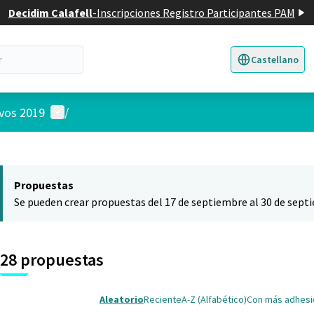
Decidim Calafell
-
Inscripciones Registro Participantes PAM
Castellano
Triar la llengua
E
Menú de usuario
ivos 2019
/
 el mapa
nte elemento es un mapa que presenta los componentes de esta pág
Propuestas
Se pueden crear propuestas del 17 de septiembre al 30 de sept
28 propuestas
Aleatorio
Reciente
A-Z (Alfabético)
Con más adhes