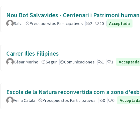
Nou Bot Salvavides - Centenari i Patrimoni human
Salvi
Presupuestos Participativos
2
20
Acceptada
Carrer Illes Filipines
César Merino
Segur
Comunicaciones
1
1
Acceptada
Escola de la Natura reconvertida com a zona d'esb
Anna Català
Presupuestos Participativos
0
0
Acceptad