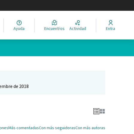
legir el idioma
Ayuda
Encuentros
Actividad
Entra
Leaflet
|
©
HERE maps
ina como puntos en el mapa. El elemento se puede utilizar con un 
iembre de 2018
iones
Más comentadas
Con más seguidoras
Con más autoras