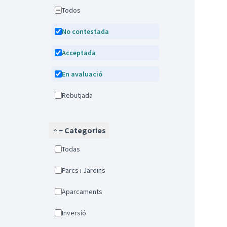
Todos
No contestada
Acceptada
En avaluació
Rebutjada
~ Categories
Todas
Parcs i Jardins
Aparcaments
Inversió