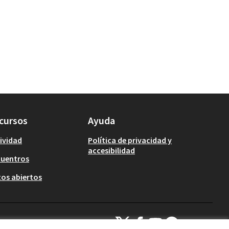
cursos
Ayuda
ividad
Política de privacidad y
accesibilidad
cuentros
os abiertos
Decidim Calafell en X
Decidim Calafell en Facebook
Decidim Calafell en YouTub
Decidim Calafell en G