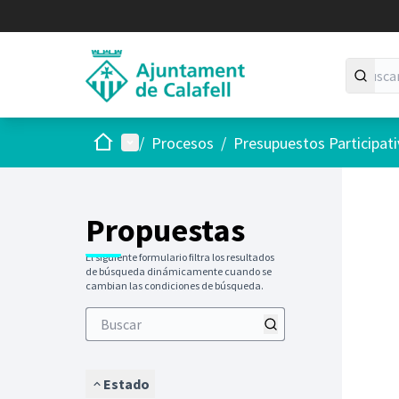
Inicio
Menú principal
/
Procesos
/
Presupuestos Participat
Saltar
El siguie
+
−
Propuestas
El siguiente formulario filtra los resultados
de búsqueda dinámicamente cuando se
cambian las condiciones de búsqueda.
Estado