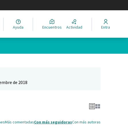
legir el idioma
Ayuda
Encuentros
Actividad
Entra
Leaflet
|
©
HERE maps
ina como puntos en el mapa. El elemento se puede utilizar con un 
iembre de 2018
nes
Más comentadas
Con más seguidoras
Con más autoras