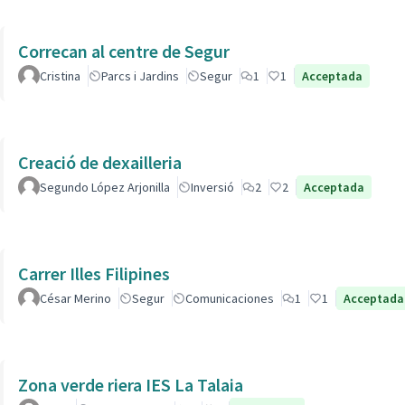
Correcan al centre de Segur
Cristina
Parcs i Jardins
Segur
1
1
Acceptada
Creació de dexailleria
Segundo López Arjonilla
Inversió
2
2
Acceptada
Carrer Illes Filipines
César Merino
Segur
Comunicaciones
1
1
Acceptada
Zona verde riera IES La Talaia