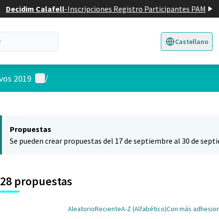
Decidim Calafell
-
Inscripciones Registro Participantes PAM
Castellano
Triar la llengua
E
Menú de usuario
ivos 2019
/
 el mapa
nte elemento es un mapa que presenta los componentes de esta pág
Propuestas
Se pueden crear propuestas del 17 de septiembre al 30 de sept
28 propuestas
Aleatorio
Reciente
A-Z (Alfabético)
Con más adhesio