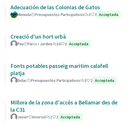
Adecuación de las Colonias de Gatos
Menuda
Presupuestos Participativos
3
3
Acceptada
Creació d'un hort urbà
Pau
Parcs i Jardins
16
3
Acceptada
Fonts potables passeig maritim calafell
platja
Didac
Presupuestos Participativos
3
2
Acceptada
Millora de la zona d'accés a Bellamar des de
la C31
Javier
Inversió
1
2
Acceptada