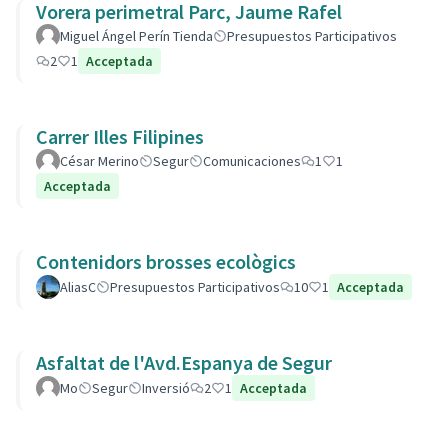
Vorera perimetral Parc, Jaume Rafel
Miguel Ángel Perín Tienda
Presupuestos Participativos
2
1
Acceptada
Carrer Illes Filipines
César Merino
Segur
Comunicaciones
1
1
Acceptada
Contenidors brosses ecològics
AliasC
Presupuestos Participativos
10
1
Acceptada
Asfaltat de l'Avd.Espanya de Segur
Mo
Segur
Inversió
2
1
Acceptada