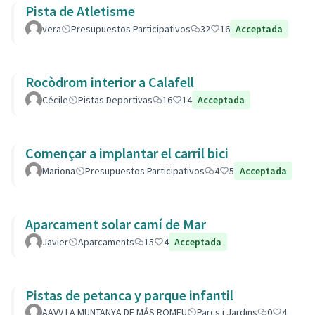
Pista de Atletisme
vera
Presupuestos Participativos
32
16
Acceptada
Rocòdrom interior a Calafell
Cécile
Pistas Deportivas
16
14
Acceptada
Començar a implantar el carril bici
Mariona
Presupuestos Participativos
4
5
Acceptada
Aparcament solar camí de Mar
Javier
Aparcaments
15
4
Acceptada
Pistas de petanca y parque infantil
AAVV LA MUNTANYA DE MÁS ROMEU
Parcs i Jardins
0
4