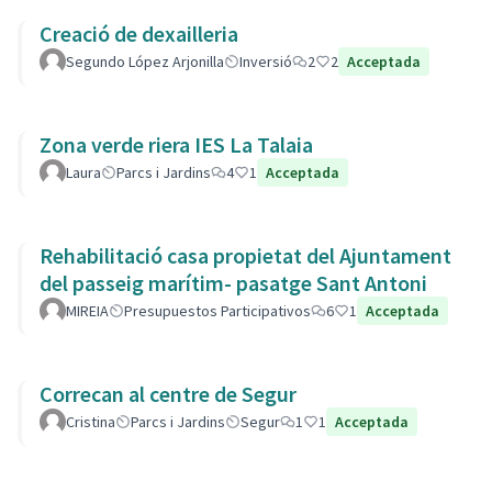
Creació de dexailleria
Segundo López Arjonilla
Inversió
2
2
Acceptada
Zona verde riera IES La Talaia
Laura
Parcs i Jardins
4
1
Acceptada
Rehabilitació casa propietat del Ajuntament
del passeig marítim- pasatge Sant Antoni
MIREIA
Presupuestos Participativos
6
1
Acceptada
Correcan al centre de Segur
Cristina
Parcs i Jardins
Segur
1
1
Acceptada