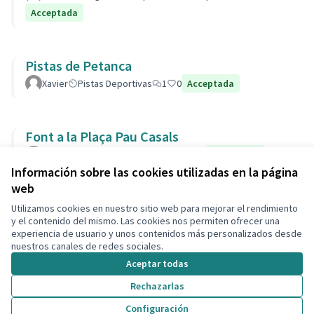
Acceptada
Pistas de Petanca
Xavier
Pistas Deportivas
1
0
Acceptada
Font a la Plaça Pau Casals
Josefa
Parcs i Jardins
Segur
2
0
Acceptada
Información sobre las cookies utilizadas en la página
web
Utilizamos cookies en nuestro sitio web para mejorar el rendimiento
Términos y condiciones de uso
y el contenido del mismo. Las cookies nos permiten ofrecer una
Configuración de cookies
experiencia de usuario y unos contenidos más personalizados desde
Decidim Calafell en X
Decidim Calafell en Facebook
Decidim Calafell en YouTube
Decidim Calafell en GitHub
nuestros canales de redes sociales.
(Enlace externo)
(Enlace externo)
(Enlace externo)
(Enlace externo)
Aceptar todas
Rechazarlas
Con licenci
(Enlace exte
Configuración
(Enlace externo)