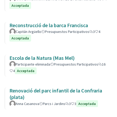
Acceptada
Reconstrucció de la barca Francisca
Capitán Argüello
Presupuestos Participativos
3
4
Acceptada
Escola de la Natura (Mas Mel)
Participante eliminada
Presupuestos Participativos
16
4
Acceptada
Renovació del parc infantil de la Confraria
(plata)
Anna Casanova
Parcs i Jardins
3
3
Acceptada