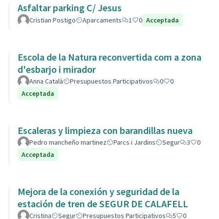
Asfaltar parking C/ Jesus
Cristian Postigo
Aparcaments
1
0
Acceptada
Escola de la Natura reconvertida com a zona
d'esbarjo i mirador
Anna Català
Presupuestos Participativos
0
0
Acceptada
Escaleras y limpieza con barandillas nueva
Pedro mancheño martinez
Parcs i Jardins
Segur
3
0
Acceptada
Mejora de la conexión y seguridad de la
estación de tren de SEGUR DE CALAFELL
Cristina
Segur
Presupuestos Participativos
5
0