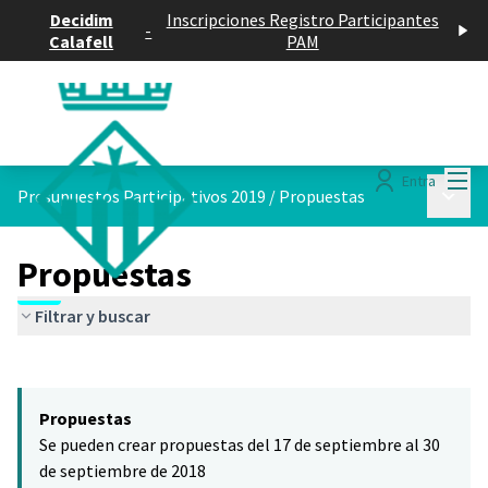
Decidim
Inscripciones Registro Participantes
-
Calafell
PAM
Menú
Entra
Menú p
Presupuestos Participativos 2019
/
Propuestas
Propuestas
Filtrar y buscar
Saltar el mapa
Leaflet
|
©
HERE maps
El siguiente elemento es un mapa que presenta los componentes 
+
Propuestas
−
Se pueden crear propuestas del 17 de septiembre al 30
de septiembre de 2018