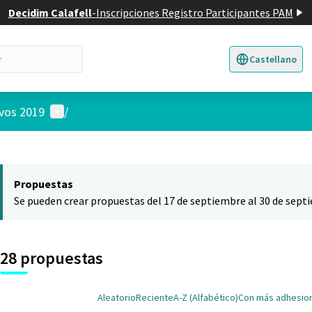
Decidim Calafell
-
Inscripciones Registro Participantes PAM
Castellano
Triar la llengua
E
Menú de usuario
ivos 2019
/
 el mapa
nte elemento es un mapa que presenta los componentes de esta pág
Propuestas
Se pueden crear propuestas del 17 de septiembre al 30 de sept
28 propuestas
Aleatorio
Reciente
A-Z (Alfabético)
Con más adhesio