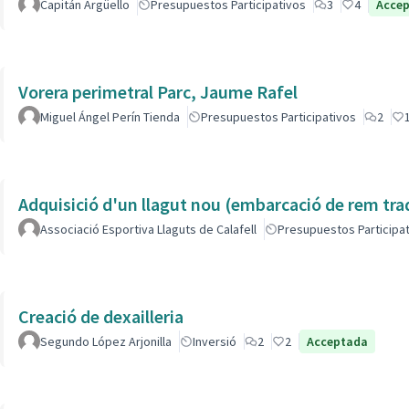
Capitán Argüello
Presupuestos Participativos
3
4
Acce
Vorera perimetral Parc, Jaume Rafel
Miguel Ángel Perín Tienda
Presupuestos Participativos
2
Adquisició d'un llagut nou (embarcació de rem tra
Associació Esportiva Llaguts de Calafell
Presupuestos Participa
Creació de dexailleria
Segundo López Arjonilla
Inversió
2
2
Acceptada