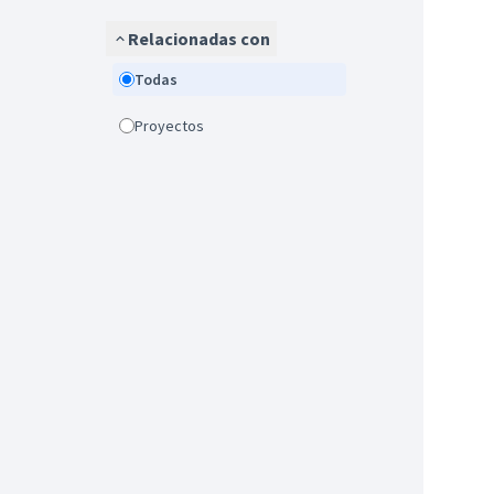
Relacionadas con
Todas
Proyectos