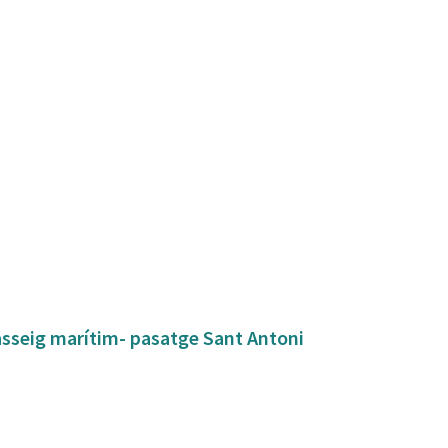
asseig marítim- pasatge Sant Antoni