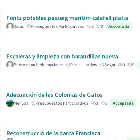
Fonts potables passeig maritim calafell platja
Didac
Presupuestos Participativos
3
2
Acceptada
Escaleras y limpieza con barandillas nueva
Pedro mancheño martinez
Parcs i Jardins
Segur
3
0
Adecuación de las Colonias de Gatos
Menuda
Presupuestos Participativos
3
3
Acceptada
Reconstrucció de la barca Francisca