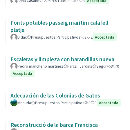
Anna Casanova
Parcs i Jardins
3
3
Acceptada
Fonts potables passeig maritim calafell
platja
Didac
Presupuestos Participativos
3
2
Acceptada
Escaleras y limpieza con barandillas nueva
Pedro mancheño martinez
Parcs i Jardins
Segur
3
0
Acceptada
Adecuación de las Colonias de Gatos
Menuda
Presupuestos Participativos
3
3
Acceptada
Reconstrucció de la barca Francisca