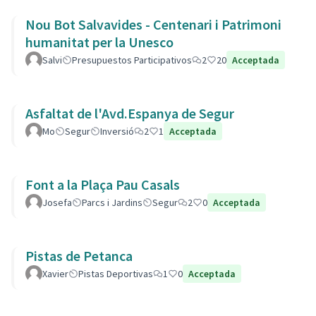
Nou Bot Salvavides - Centenari i Patrimoni
humanitat per la Unesco
Salvi
Presupuestos Participativos
2
20
Acceptada
Asfaltat de l'Avd.Espanya de Segur
Mo
Segur
Inversió
2
1
Acceptada
Font a la Plaça Pau Casals
Josefa
Parcs i Jardins
Segur
2
0
Acceptada
Pistas de Petanca
Xavier
Pistas Deportivas
1
0
Acceptada