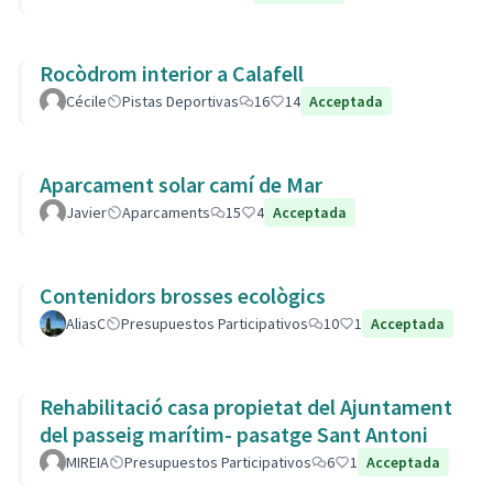
Rocòdrom interior a Calafell
Cécile
Pistas Deportivas
16
14
Acceptada
Aparcament solar camí de Mar
Javier
Aparcaments
15
4
Acceptada
Contenidors brosses ecològics
AliasC
Presupuestos Participativos
10
1
Acceptada
Rehabilitació casa propietat del Ajuntament
del passeig marítim- pasatge Sant Antoni
MIREIA
Presupuestos Participativos
6
1
Acceptada