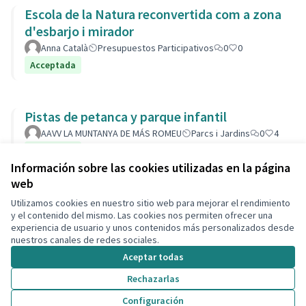
Escola de la Natura reconvertida com a zona
d'esbarjo i mirador
Anna Català
Presupuestos Participativos
0
0
Acceptada
Pistas de petanca y parque infantil
AAVV LA MUNTANYA DE MÁS ROMEU
Parcs i Jardins
0
4
Acceptada
Información sobre las cookies utilizadas en la página
web
Utilizamos cookies en nuestro sitio web para mejorar el rendimiento
Términos y condiciones de uso
y el contenido del mismo. Las cookies nos permiten ofrecer una
Configuración de cookies
experiencia de usuario y unos contenidos más personalizados desde
Decidim Calafell en X
Decidim Calafell en Facebook
Decidim Calafell en YouTube
Decidim Calafell en GitHub
nuestros canales de redes sociales.
(Enlace externo)
(Enlace externo)
(Enlace externo)
(Enlace externo)
Aceptar todas
Rechazarlas
Con licenci
(Enlace exte
Configuración
(Enlace externo)