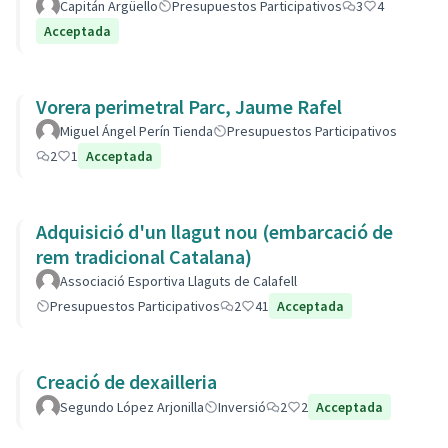
Capitán Argüello
Presupuestos Participativos
3
4
Acceptada
Vorera perimetral Parc, Jaume Rafel
Miguel Ángel Perín Tienda
Presupuestos Participativos
2
1
Acceptada
Adquisició d'un llagut nou (embarcació de
rem tradicional Catalana)
Associació Esportiva Llaguts de Calafell
Presupuestos Participativos
2
41
Acceptada
Creació de dexailleria
Segundo López Arjonilla
Inversió
2
2
Acceptada