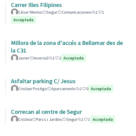
Carrer Illes Filipines
César Merino
Segur
Comunicaciones
1
1
Acceptada
Millora de la zona d'accés a Bellamar des de
la C31
Javier
Inversió
1
2
Acceptada
Asfaltar parking C/ Jesus
Cristian Postigo
Aparcaments
1
0
Acceptada
Correcan al centre de Segur
Cristina
Parcs i Jardins
Segur
1
1
Acceptada