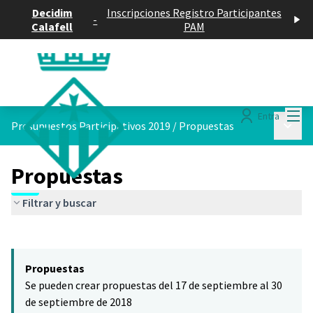
Decidim
Inscripciones Registro Participantes
-
Calafell
PAM
Menú
Entra
Menú p
Presupuestos Participativos 2019
/
Propuestas
Propuestas
Filtrar y buscar
Saltar el mapa
Leaflet
|
©
HERE maps
El siguiente elemento es un mapa que presenta los componentes 
+
Propuestas
−
Se pueden crear propuestas del 17 de septiembre al 30
de septiembre de 2018