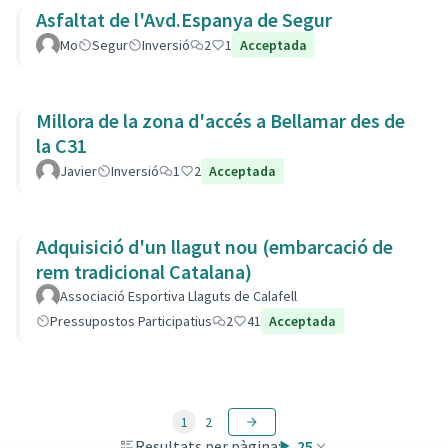
Asfaltat de l'Avd.Espanya de Segur
Mo
Segur
Inversió
2
1
Acceptada
Millora de la zona d'accés a Bellamar des de
la C31
Javier
Inversió
1
2
Acceptada
Adquisició d'un llagut nou (embarcació de
rem tradicional Catalana)
Associació Esportiva Llaguts de Calafell
Pressupostos Participatius
2
41
Acceptada
1
2
Resultats per pàgina:
25