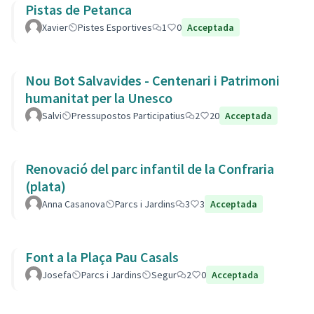
Pistas de Petanca
Xavier
Pistes Esportives
1
0
Acceptada
Nou Bot Salvavides - Centenari i Patrimoni
humanitat per la Unesco
Salvi
Pressupostos Participatius
2
20
Acceptada
Renovació del parc infantil de la Confraria
(plata)
Anna Casanova
Parcs i Jardins
3
3
Acceptada
Font a la Plaça Pau Casals
Josefa
Parcs i Jardins
Segur
2
0
Acceptada