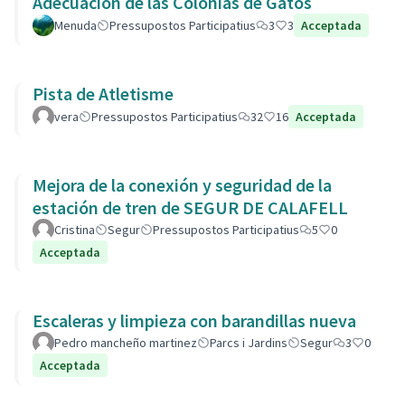
Adecuación de las Colonias de Gatos
Menuda
Pressupostos Participatius
3
3
Acceptada
Pista de Atletisme
vera
Pressupostos Participatius
32
16
Acceptada
Mejora de la conexión y seguridad de la
estación de tren de SEGUR DE CALAFELL
Cristina
Segur
Pressupostos Participatius
5
0
Acceptada
Escaleras y limpieza con barandillas nueva
Pedro mancheño martinez
Parcs i Jardins
Segur
3
0
Acceptada