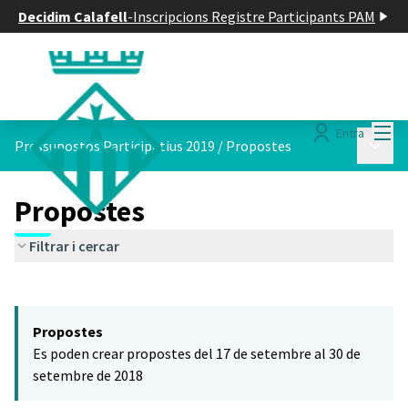
Decidim Calafell
-
Inscripcions Registre Participants PAM
Menú
Entra
Menú p
Pressupostos Participatius 2019
/
Propostes
Propostes
Filtrar i cercar
Saltar el mapa
Leaflet
|
©
HERE maps
El següent element és un mapa que presenta els components d'aq
+
Propostes
−
Es poden crear propostes del 17 de setembre al 30 de
setembre de 2018