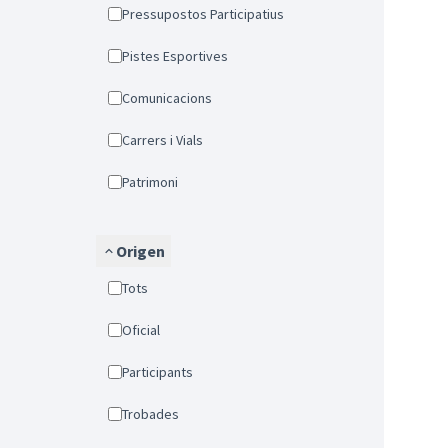
Pressupostos Participatius
Pistes Esportives
Comunicacions
Carrers i Vials
Patrimoni
Origen
Tots
Oficial
Participants
Trobades