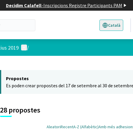
Decidim Calafell
-
Inscripcions Registre Participants PAM
Català
Triar la llengua
E
Menú d'usuari
tius 2019
/
 el mapa
t element és un mapa que presenta els components d'aquesta pàgina
Propostes
Es poden crear propostes del 17 de setembre al 30 de setembre
28 propostes
Aleatori
Recent
A-Z (Alfabètic)
Amb més adhesion