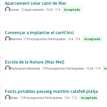
Aparcament solar camí de Mar
Javier
Aparcaments
15
4
Acceptada
Començar a implantar el carril bici
Mariona
Pressupostos Participatius
4
5
Acceptada
Escola de la Natura (Mas Mel)
Participant eliminada
Pressupostos Participatius
16
4
A
Fonts potables passeig maritim calafell platja
Didac
Pressupostos Participatius
3
2
Acceptada