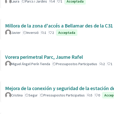
Laura
Parcs i Jardins
4
1
Acceptada
Millora de la zona d'accés a Bellamar des de la C31
Javier
Inversió
1
2
Acceptada
Vorera perimetral Parc, Jaume Rafel
Miguel Ángel Perín Tienda
Pressupostos Participatius
2
1
Cristina
Segur
Pressupostos Participatius
5
0
Accep