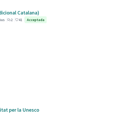
dicional Catalana)
ius
2
41
Acceptada
itat per la Unesco