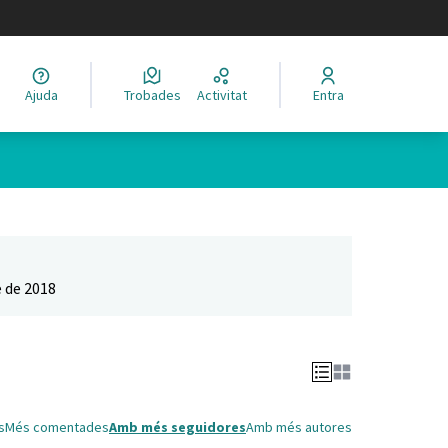
legir el idioma
Ajuda
Trobades
Activitat
Entra
Leaflet
|
©
HERE maps
 com a punts al mapa. L'element es pot fer servir amb un lector 
 de 2018
s
Més comentades
Amb més seguidores
Amb més autores