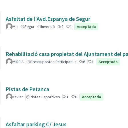
Asfaltat de l'Avd.Espanya de Segur
Mo
Segur
Inversió
2
1
Acceptada
Rehabilitació casa propietat del Ajuntament del p
MIREIA
Pressupostos Participatius
6
1
Acceptada
Pistas de Petanca
Xavier
Pistes Esportives
1
0
Acceptada
Asfaltar parking C/ Jesus