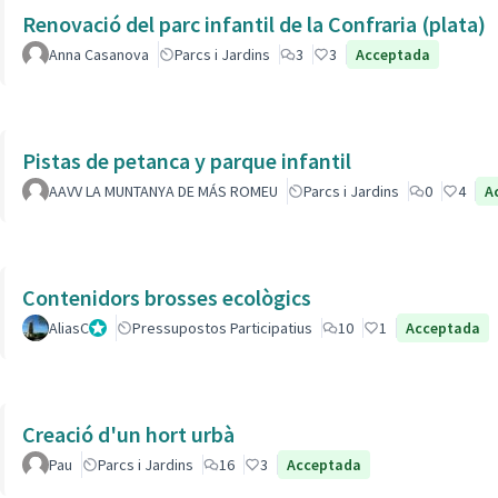
Renovació del parc infantil de la Confraria (plata)
Anna Casanova
Parcs i Jardins
3
3
Acceptada
Pistas de petanca y parque infantil
AAVV LA MUNTANYA DE MÁS ROMEU
Parcs i Jardins
0
4
A
Contenidors brosses ecològics
AliasC
Gestor
Pressupostos Participatius
10
1
Acceptada
Creació d'un hort urbà
Pau
Parcs i Jardins
16
3
Acceptada