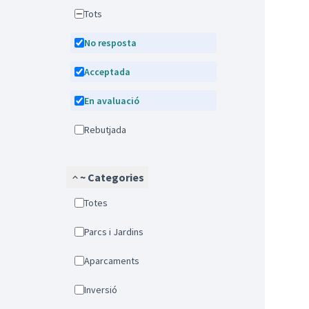
Tots
No resposta
Acceptada
En avaluació
Rebutjada
~ Categories
Totes
Parcs i Jardins
Aparcaments
Inversió