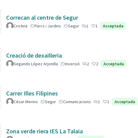
Correcan al centre de Segur
Cristina
Parcs i Jardins
Segur
1
1
Acceptada
Creació de dexailleria
Segundo López Arjonilla
Inversió
2
2
Acceptada
Carrer Illes Filipines
César Merino
Segur
Comunicacions
1
1
Acceptada
Zona verde riera IES La Talaia