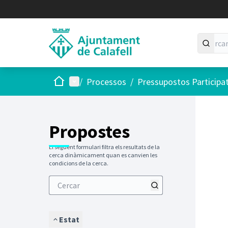
Inici
Menú principal
/
Processos
/
Pressupostos Participa
Saltar
El següen
+
−
Propostes
El següent formulari filtra els resultats de la
cerca dinàmicament quan es canvien les
condicions de la cerca.
Estat