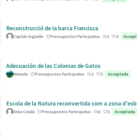
Reconstrucció de la barca Francisca
Capitán Argüello
Pressupostos Participatius
3
4
Accep
Adecuación de las Colonias de Gatos
Menuda
Pressupostos Participatius
3
3
Acceptada
Escola de la Natura reconvertida com a zona d'esb
Anna Català
Pressupostos Participatius
0
0
Acceptada