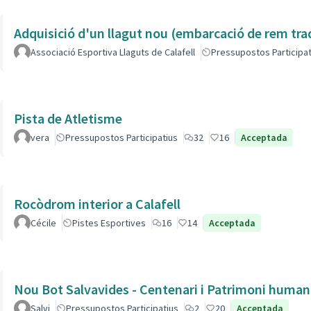
Adquisició d'un llagut nou (embarcació de rem tra
Associació Esportiva Llaguts de Calafell
Pressupostos Participat
Pista de Atletisme
vera
Pressupostos Participatius
32
16
Acceptada
Rocòdrom interior a Calafell
Cécile
Pistes Esportives
16
14
Acceptada
Nou Bot Salvavides - Centenari i Patrimoni human
Salvi
Pressupostos Participatius
2
20
Acceptada