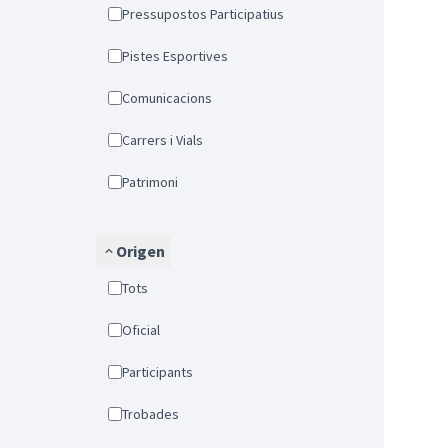
Pressupostos Participatius
Pistes Esportives
Comunicacions
Carrers i Vials
Patrimoni
Origen
Tots
Oficial
Participants
Trobades