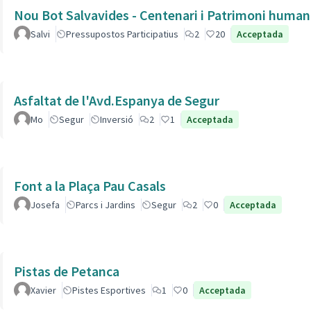
Nou Bot Salvavides - Centenari i Patrimoni human
Salvi
Pressupostos Participatius
2
20
Acceptada
Asfaltat de l'Avd.Espanya de Segur
Mo
Segur
Inversió
2
1
Acceptada
Font a la Plaça Pau Casals
Josefa
Parcs i Jardins
Segur
2
0
Acceptada
Pistas de Petanca
Xavier
Pistes Esportives
1
0
Acceptada