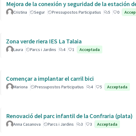
Cristina
Segur
Pressupostos Participatius
5
0
Accep
Zona verde riera IES La Talaia
Laura
Parcs i Jardins
4
1
Acceptada
Començar a implantar el carril bici
Mariona
Pressupostos Participatius
4
5
Acceptada
Renovació del parc infantil de la Confraria (plata)
Anna Casanova
Parcs i Jardins
3
3
Acceptada