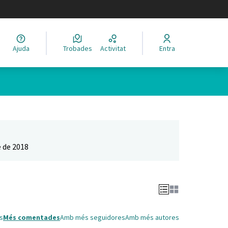
legir el idioma
Ajuda
Trobades
Activitat
Entra
Leaflet
|
©
HERE maps
 com a punts al mapa. L'element es pot fer servir amb un lector 
 de 2018
s
Més comentades
Amb més seguidores
Amb més autores