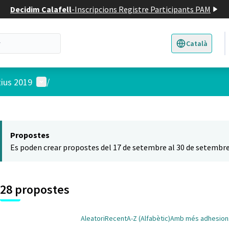
Decidim Calafell
-
Inscripcions Registre Participants PAM
Català
Triar la llengua
E
Menú d'usuari
tius 2019
/
 el mapa
t element és un mapa que presenta els components d'aquesta pàgina
Propostes
Es poden crear propostes del 17 de setembre al 30 de setembre
28 propostes
Aleatori
Recent
A-Z (Alfabètic)
Amb més adhesion