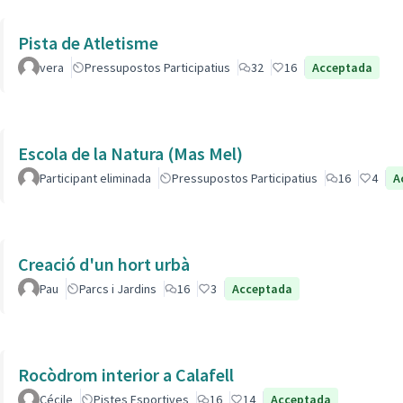
Pista de Atletisme
vera
Pressupostos Participatius
32
16
Acceptada
Escola de la Natura (Mas Mel)
Participant eliminada
Pressupostos Participatius
16
4
A
Creació d'un hort urbà
Pau
Parcs i Jardins
16
3
Acceptada
Rocòdrom interior a Calafell
Cécile
Pistes Esportives
16
14
Acceptada