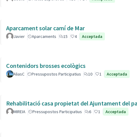
Aparcament solar camí de Mar
Javier
Aparcaments
15
4
Acceptada
Contenidors brosses ecològics
AliasC
Pressupostos Participatius
10
1
Acceptada
Rehabilitació casa propietat del Ajuntament del p
MIREIA
Pressupostos Participatius
6
1
Acceptada