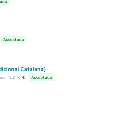
tada
Acceptada
dicional Catalana)
ius
2
41
Acceptada