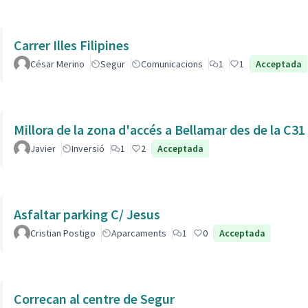
Carrer Illes Filipines
César Merino
Segur
Comunicacions
1
1
Acceptada
Millora de la zona d'accés a Bellamar des de la C31
Javier
Inversió
1
2
Acceptada
Asfaltar parking C/ Jesus
Cristian Postigo
Aparcaments
1
0
Acceptada
Correcan al centre de Segur