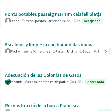
Fonts potables passeig maritim calafell platja
Didac
Pressupostos Participatius
3
2
Acceptada
Escaleras y limpieza con barandillas nueva
Pedro mancheño martinez
Parcs i Jardins
Segur
3
0
Adecuación de las Colonias de Gatos
Menuda
Pressupostos Participatius
3
3
Acceptada
Reconstrucció de la barca Francisca