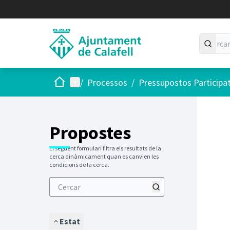
Inici
Menú principal
/
Processos
/
Pressupostos Participa
Saltar
El següen
+
−
Propostes
El següent formulari filtra els resultats de la
cerca dinàmicament quan es canvien les
condicions de la cerca.
Estat