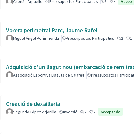
Capitán Argüello
Pressupostos Participatius
3
4
Accep
Vorera perimetral Parc, Jaume Rafel
Miguel Ángel Perín Tienda
Pressupostos Participatius
2
1
Adquisició d'un llagut nou (embarcació de rem tra
Associació Esportiva Llaguts de Calafell
Pressupostos Participat
Creació de dexailleria
Segundo López Arjonilla
Inversió
2
2
Acceptada