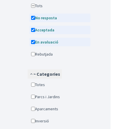
Tots
No resposta
Acceptada
En avaluació
Rebutjada
~ Categories
Totes
Parcs i Jardins
Aparcaments
Inversió