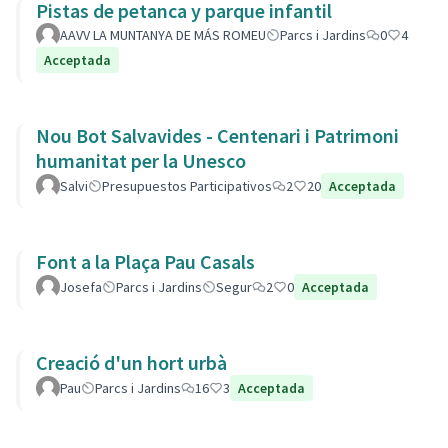
Pistas de petanca y parque infantil
AAVV LA MUNTANYA DE MÁS ROMEU
Parcs i Jardins
0
4
Acceptada
Nou Bot Salvavides - Centenari i Patrimoni
humanitat per la Unesco
Salvi
Presupuestos Participativos
2
20
Acceptada
Font a la Plaça Pau Casals
Josefa
Parcs i Jardins
Segur
2
0
Acceptada
Creació d'un hort urbà
Pau
Parcs i Jardins
16
3
Acceptada