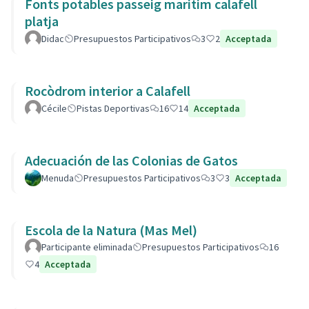
Fonts potables passeig maritim calafell
platja
Didac
Presupuestos Participativos
3
2
Acceptada
Rocòdrom interior a Calafell
Cécile
Pistas Deportivas
16
14
Acceptada
Adecuación de las Colonias de Gatos
Menuda
Presupuestos Participativos
3
3
Acceptada
Escola de la Natura (Mas Mel)
Participante eliminada
Presupuestos Participativos
16
4
Acceptada