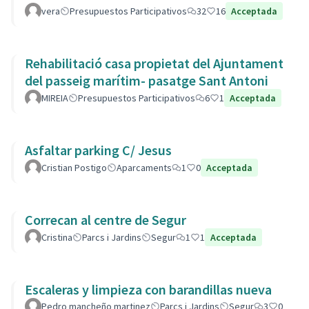
vera
Presupuestos Participativos
32
16
Acceptada
Rehabilitació casa propietat del Ajuntament
del passeig marítim- pasatge Sant Antoni
MIREIA
Presupuestos Participativos
6
1
Acceptada
Asfaltar parking C/ Jesus
Cristian Postigo
Aparcaments
1
0
Acceptada
Correcan al centre de Segur
Cristina
Parcs i Jardins
Segur
1
1
Acceptada
Escaleras y limpieza con barandillas nueva
Pedro mancheño martinez
Parcs i Jardins
Segur
3
0