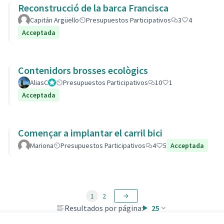
Reconstrucció de la barca Francisca
Capitán Argüello
Presupuestos Participativos
3
4
Acceptada
Contenidors brosses ecològics
AliasC
Gestor
Presupuestos Participativos
10
1
Acceptada
Començar a implantar el carril bici
Mariona
Presupuestos Participativos
4
5
Acceptada
1
2
Resultados por página:
25