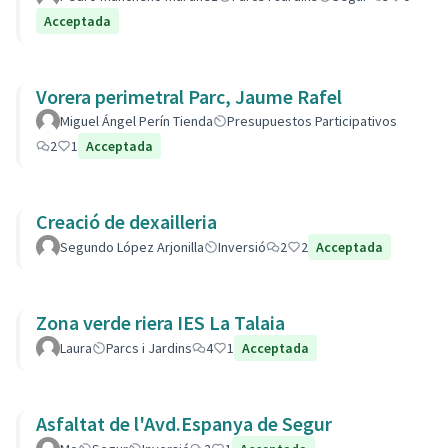
Acceptada
Vorera perimetral Parc, Jaume Rafel
Miguel Ángel Perín Tienda
Presupuestos Participativos
2
1
Acceptada
Creació de dexailleria
Segundo López Arjonilla
Inversió
2
2
Acceptada
Zona verde riera IES La Talaia
Laura
Parcs i Jardins
4
1
Acceptada
Asfaltat de l'Avd.Espanya de Segur