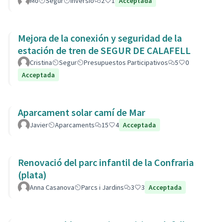
Mo
Segur
Inversió
2
1
Acceptada
Mejora de la conexión y seguridad de la
estación de tren de SEGUR DE CALAFELL
Cristina
Segur
Presupuestos Participativos
5
0
Acceptada
Aparcament solar camí de Mar
Javier
Aparcaments
15
4
Acceptada
Renovació del parc infantil de la Confraria
(plata)
Anna Casanova
Parcs i Jardins
3
3
Acceptada