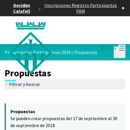
Decidim
Inscripciones Registro Participantes
-
Calafell
PAM
Menú
Entra
Menú p
Presupuestos Participativos 2019
/
Propuestas
Propuestas
Filtrar y buscar
Saltar el mapa
Leaflet
|
©
HERE maps
El siguiente elemento es un mapa que presenta los componentes 
+
Propuestas
−
Se pueden crear propuestas del 17 de septiembre al 30
de septiembre de 2018