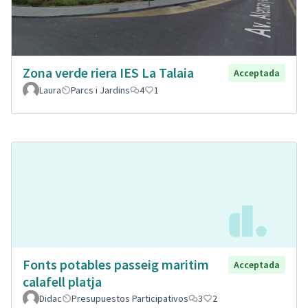
Zona verde riera IES La Talaia
Acceptada
Laura
Parcs i Jardins
4
1
Fonts potables passeig maritim
Acceptada
calafell platja
Didac
Presupuestos Participativos
3
2