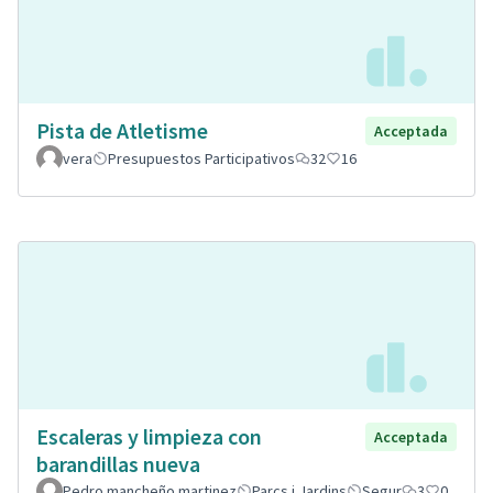
Pista de Atletisme
Acceptada
vera
Presupuestos Participativos
32
16
Escaleras y limpieza con
Acceptada
barandillas nueva
Pedro mancheño martinez
Parcs i Jardins
Segur
3
0