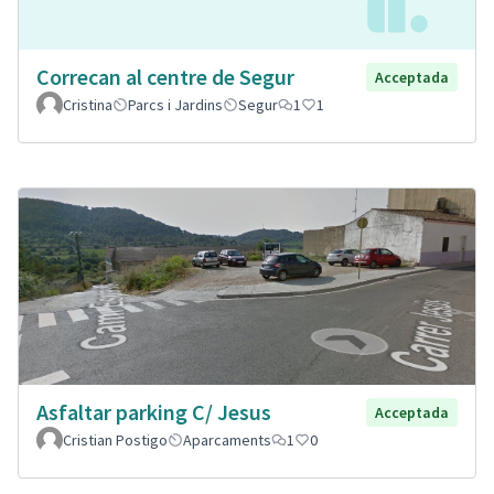
Correcan al centre de Segur
Acceptada
Cristina
Parcs i Jardins
Segur
1
1
Asfaltar parking C/ Jesus
Acceptada
Cristian Postigo
Aparcaments
1
0