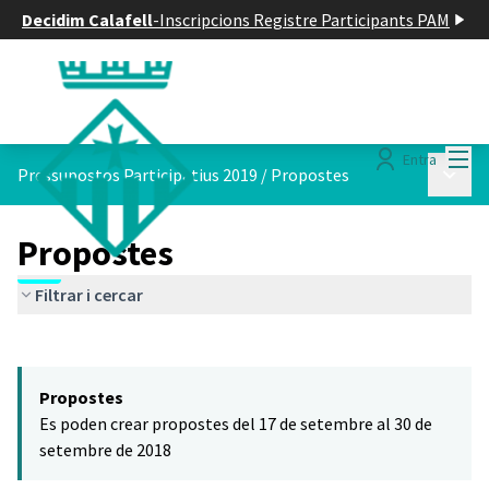
Decidim Calafell
-
Inscripcions Registre Participants PAM
Menú
Entra
Menú p
Pressupostos Participatius 2019
/
Propostes
Propostes
Filtrar i cercar
Saltar el mapa
Leaflet
|
©
HERE maps
El següent element és un mapa que presenta els components d'aq
+
Propostes
−
Es poden crear propostes del 17 de setembre al 30 de
setembre de 2018