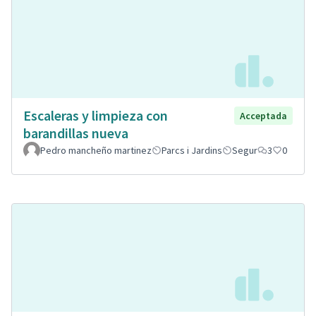
Escaleras y limpieza con
Acceptada
barandillas nueva
Pedro mancheño martinez
Parcs i Jardins
Segur
3
0