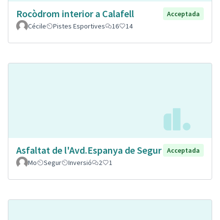
Rocòdrom interior a Calafell
Acceptada
Cécile
Pistes Esportives
16
14
Asfaltat de l'Avd.Espanya de Segur
Acceptada
Mo
Segur
Inversió
2
1