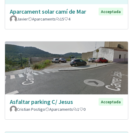
Aparcament solar camí de Mar
Acceptada
Javier
Aparcaments
15
4
Asfaltar parking C/ Jesus
Acceptada
Cristian Postigo
Aparcaments
1
0