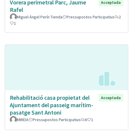
Vorera perimetral Parc, Jaume
Acceptada
Rafel
Miguel Ángel Perín Tienda
Pressupostos Participatius
2
1
Rehabilitació casa propietat del
Acceptada
Ajuntament del passeig marítim-
pasatge Sant Antoni
MIREIA
Pressupostos Participatius
6
1