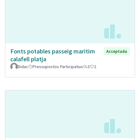
Fonts potables passeig maritim
Acceptada
calafell platja
Didac
Pressupostos Participatius
3
2