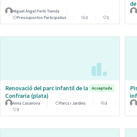
de
Miguel Ángel Perín Tienda
Pressupostos Participatius
2
1
Renovació del parc infantil de la
Pi
Acceptada
Confraria (plata)
in
Anna Casanova
Parcs i Jardins
3
3