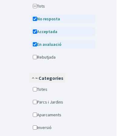
Tots
No resposta
Acceptada
En avaluació
Rebutjada
~ Categories
Totes
Parcs i Jardins
Aparcaments
Inversió