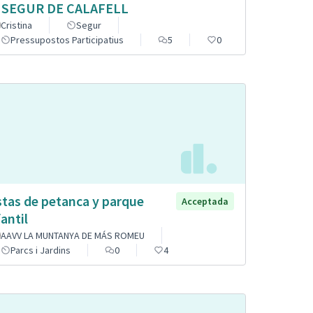
 SEGUR DE CALAFELL
Cristina
Segur
Pressupostos Participatius
5
0
stas de petanca y parque
Acceptada
fantil
AAVV LA MUNTANYA DE MÁS ROMEU
Parcs i Jardins
0
4