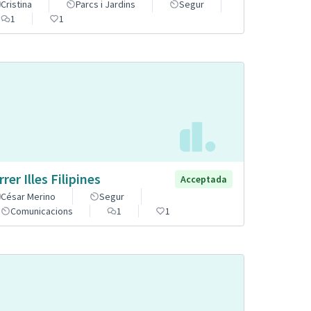
Cristina
Parcs i Jardins
Segur
1
1
rer Illes Filipines
Acceptada
César Merino
Segur
Comunicacions
1
1