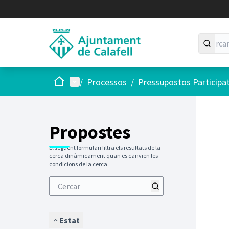
Inici
Menú principal
/
Processos
/
Pressupostos Participa
Saltar
El següen
+
−
Propostes
El següent formulari filtra els resultats de la
cerca dinàmicament quan es canvien les
condicions de la cerca.
Estat