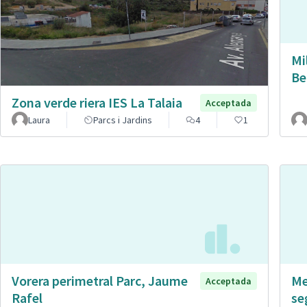
Mi
Be
Zona verde riera IES La Talaia
Acceptada
Laura
Parcs i Jardins
4
1
Vorera perimetral Parc, Jaume
Me
Acceptada
Rafel
se