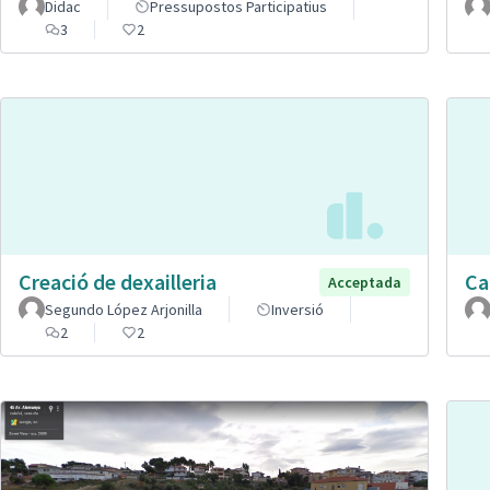
Didac
Pressupostos Participatius
3
2
Creació de dexailleria
Car
Acceptada
Segundo López Arjonilla
Inversió
2
2