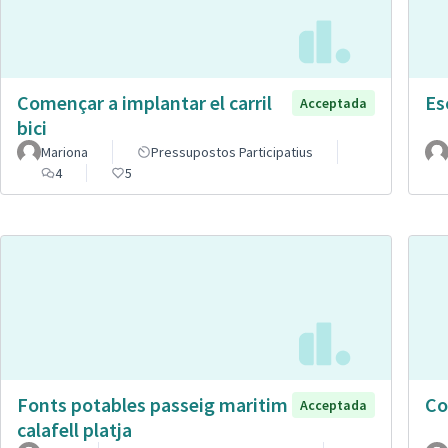
Començar a implantar el carril
Es
Acceptada
bici
Mariona
Pressupostos Participatius
4
5
Fonts potables passeig maritim
Co
Acceptada
calafell platja