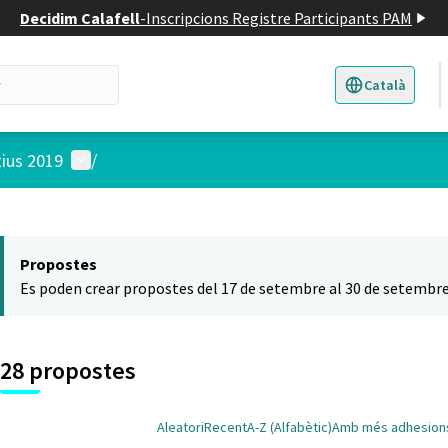
Decidim Calafell
-
Inscripcions Registre Participants PAM
Català
Triar la llengua
E
Menú d'usuari
tius 2019
/
 el mapa
t element és un mapa que presenta els components d'aquesta pàgina
Propostes
Es poden crear propostes del 17 de setembre al 30 de setembre
28 propostes
Aleatori
Recent
A-Z (Alfabètic)
Amb més adhesion