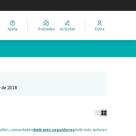
legir el idioma
Ajuda
Trobades
Activitat
Entra
Leaflet
|
©
HERE maps
 com a punts al mapa. L'element es pot fer servir amb un lector 
 de 2018
s
Més comentades
Amb més seguidores
Amb més autores