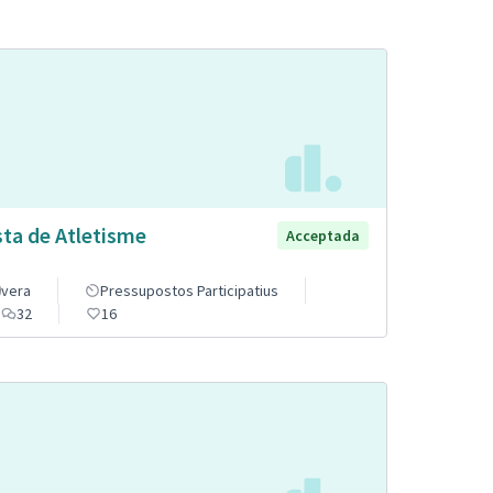
sta de Atletisme
Acceptada
vera
Pressupostos Participatius
32
16