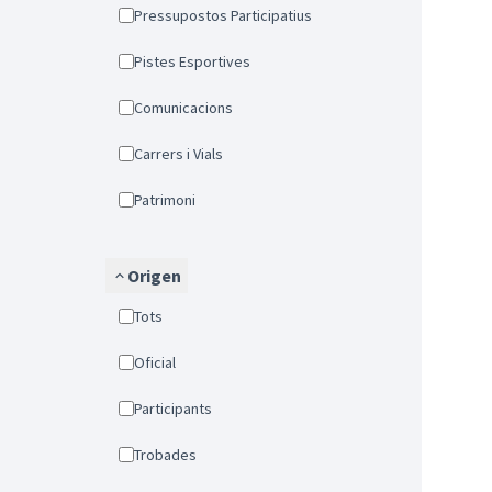
Pressupostos Participatius
Pistes Esportives
Comunicacions
Carrers i Vials
Patrimoni
Origen
Tots
Oficial
Participants
Trobades