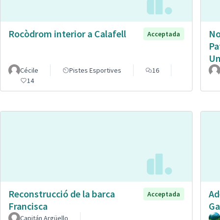
Rocòdrom interior a Calafell
No
Acceptada
Pa
Un
Cécile
Pistes Esportives
16
14
Reconstrucció de la barca
Ad
Acceptada
Francisca
Ga
Capitán Argüello