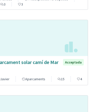
3
3
arcament solar camí de Mar
Acceptada
Javier
Aparcaments
15
4