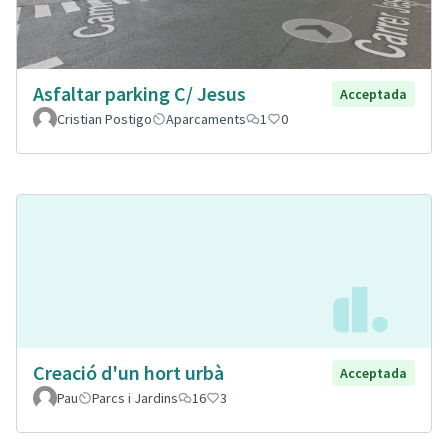
Asfaltar parking C/ Jesus
Acceptada
Cristian Postigo
Aparcaments
1
0
Creació d'un hort urbà
Acceptada
Pau
Parcs i Jardins
16
3