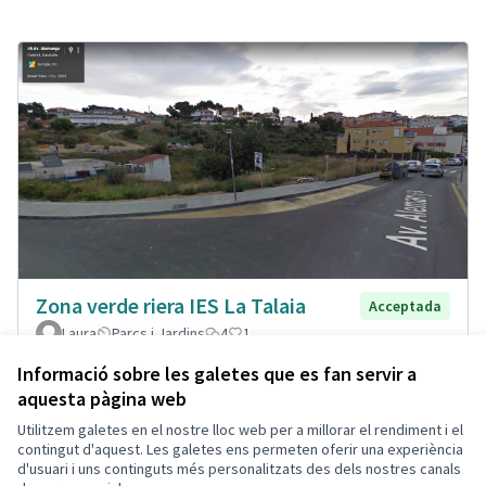
Zona verde riera IES La Talaia
Acceptada
Laura
Parcs i Jardins
4
1
Informació sobre les galetes que es fan servir a
aquesta pàgina web
Utilitzem galetes en el nostre lloc web per a millorar el rendiment i el
Termes i condicions d'ús
contingut d'aquest. Les galetes ens permeten oferir una experiència
Configuració de les galetes
d'usuari i uns continguts més personalitzats des dels nostres canals
Decidim Calafell a X
Decidim Calafell a Facebook
Decidim Calafell a YouTube
Decidim Calafell a GitHub