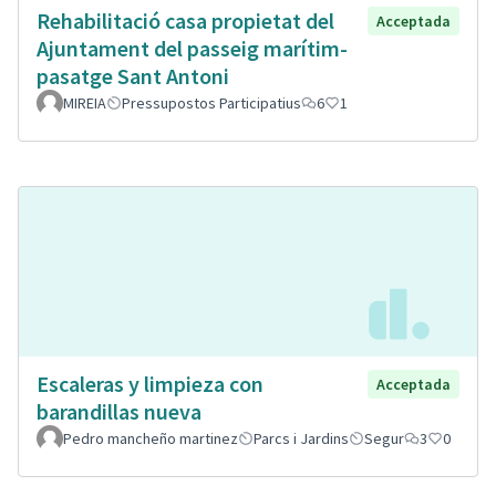
Rehabilitació casa propietat del
Acceptada
Ajuntament del passeig marítim-
pasatge Sant Antoni
MIREIA
Pressupostos Participatius
6
1
Escaleras y limpieza con
Acceptada
barandillas nueva
Pedro mancheño martinez
Parcs i Jardins
Segur
3
0