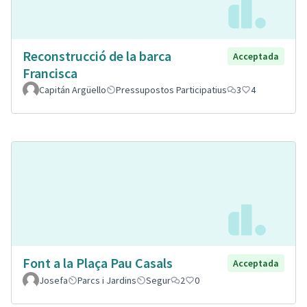
Reconstrucció de la barca
Acceptada
Francisca
Capitán Argüello
Pressupostos Participatius
3
4
Font a la Plaça Pau Casals
Acceptada
Josefa
Parcs i Jardins
Segur
2
0