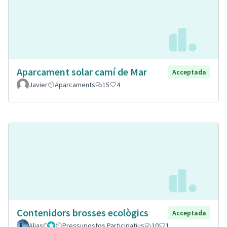
Aparcament solar camí de Mar
Acceptada
Javier
Aparcaments
15
4
Contenidors brosses ecològics
Acceptada
AliasC
Gestor
Pressupostos Participatius
10
1