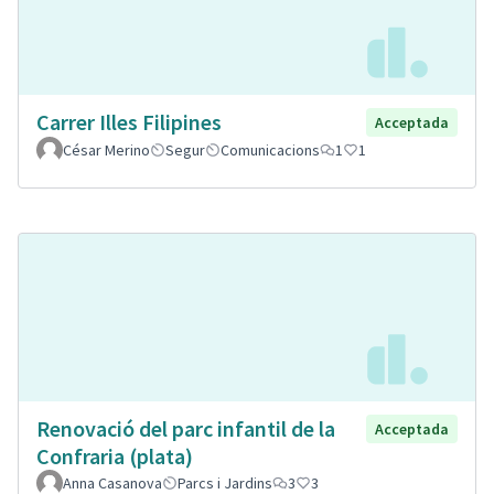
Carrer Illes Filipines
Acceptada
César Merino
Segur
Comunicacions
1
1
Renovació del parc infantil de la
Acceptada
Confraria (plata)
Anna Casanova
Parcs i Jardins
3
3