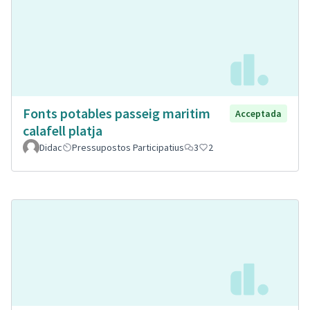
Fonts potables passeig maritim
Acceptada
calafell platja
Didac
Pressupostos Participatius
3
2