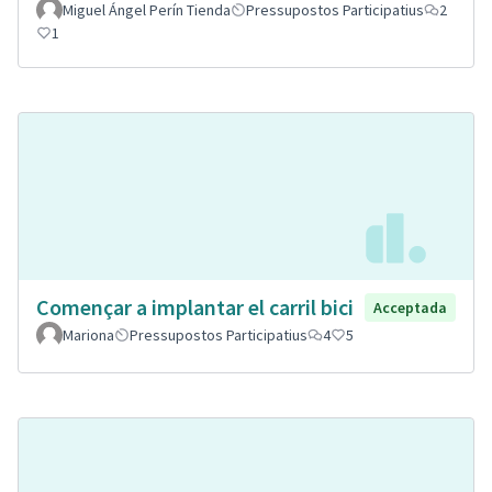
Miguel Ángel Perín Tienda
Pressupostos Participatius
2
1
Començar a implantar el carril bici
Acceptada
Mariona
Pressupostos Participatius
4
5