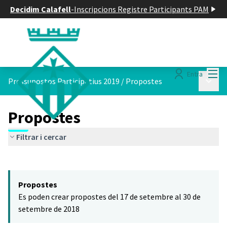
Decidim Calafell
-
Inscripcions Registre Participants PAM
Menú
Entra
Menú p
Pressupostos Participatius 2019
/
Propostes
Propostes
Filtrar i cercar
Saltar el mapa
Leaflet
|
©
HERE maps
El següent element és un mapa que presenta els components d'aq
+
Propostes
−
Es poden crear propostes del 17 de setembre al 30 de
setembre de 2018