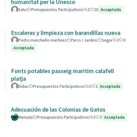
humanitat per la Unesco
Salvi
Presupuestos Participativos
2
20
Acceptada
Escaleras y limpieza con barandillas nueva
Pedro mancheño martinez
Parcs i Jardins
Segur
3
0
Acceptada
Fonts potables passeig maritim calafell
platja
Didac
Presupuestos Participativos
3
2
Acceptada
Adecuación de las Colonias de Gatos
Menuda
Presupuestos Participativos
3
3
Acceptada