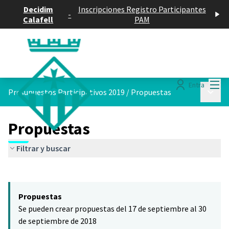
Decidim
Inscripciones Registro Participantes
-
Calafell
PAM
Menú
Entra
Menú p
Presupuestos Participativos 2019
/
Propuestas
Propuestas
Filtrar y buscar
Saltar el mapa
Leaflet
|
©
HERE maps
El siguiente elemento es un mapa que presenta los componentes 
+
Propuestas
−
Se pueden crear propuestas del 17 de septiembre al 30
de septiembre de 2018