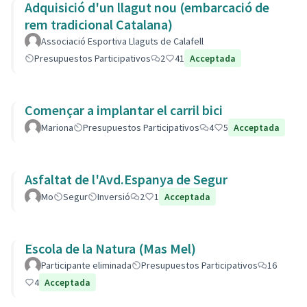
Adquisició d'un llagut nou (embarcació de
rem tradicional Catalana)
Associació Esportiva Llaguts de Calafell
Presupuestos Participativos
2
41
Acceptada
Començar a implantar el carril bici
Mariona
Presupuestos Participativos
4
5
Acceptada
Asfaltat de l'Avd.Espanya de Segur
Mo
Segur
Inversió
2
1
Acceptada
Escola de la Natura (Mas Mel)
Participante eliminada
Presupuestos Participativos
16
4
Acceptada