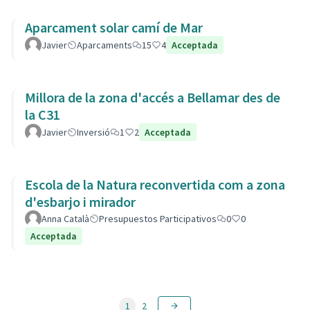
Aparcament solar camí de Mar
Javier
Aparcaments
15
4
Acceptada
Millora de la zona d'accés a Bellamar des de
la C31
Javier
Inversió
1
2
Acceptada
Escola de la Natura reconvertida com a zona
d'esbarjo i mirador
Anna Català
Presupuestos Participativos
0
0
Acceptada
1
2