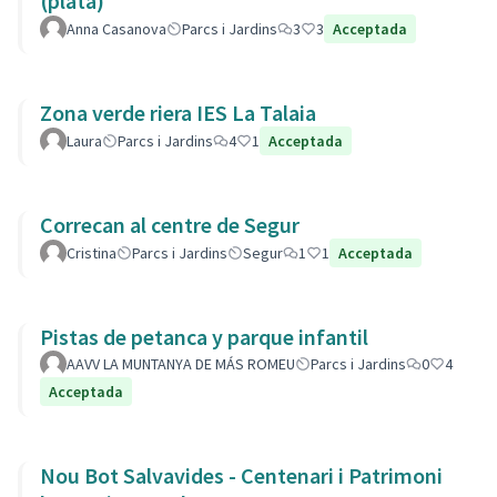
(plata)
Anna Casanova
Parcs i Jardins
3
3
Acceptada
Zona verde riera IES La Talaia
Laura
Parcs i Jardins
4
1
Acceptada
Correcan al centre de Segur
Cristina
Parcs i Jardins
Segur
1
1
Acceptada
Pistas de petanca y parque infantil
AAVV LA MUNTANYA DE MÁS ROMEU
Parcs i Jardins
0
4
Acceptada
Nou Bot Salvavides - Centenari i Patrimoni