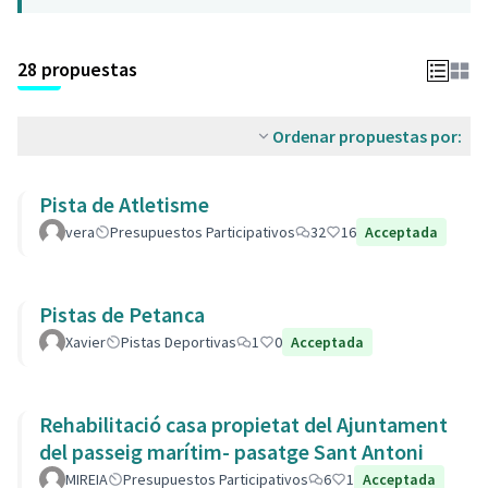
28 propuestas
Ordenar propuestas por:
Pista de Atletisme
vera
Presupuestos Participativos
32
16
Acceptada
Pistas de Petanca
Xavier
Pistas Deportivas
1
0
Acceptada
Rehabilitació casa propietat del Ajuntament
del passeig marítim- pasatge Sant Antoni
MIREIA
Presupuestos Participativos
6
1
Acceptada