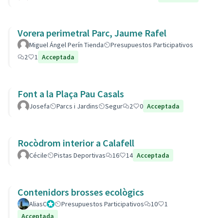
Vorera perimetral Parc, Jaume Rafel
Miguel Ángel Perín Tienda
Presupuestos Participativos
2
1
Acceptada
Font a la Plaça Pau Casals
Josefa
Parcs i Jardins
Segur
2
0
Acceptada
Rocòdrom interior a Calafell
Cécile
Pistas Deportivas
16
14
Acceptada
Contenidors brosses ecològics
AliasC
Gestor
Presupuestos Participativos
10
1
Acceptada