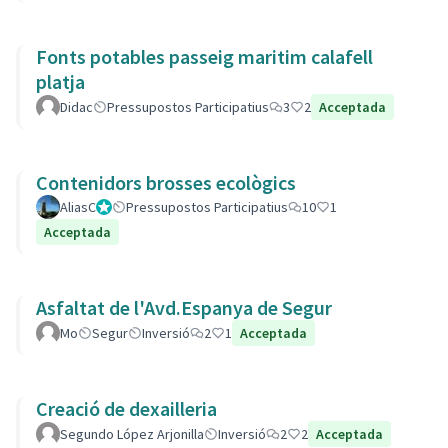
Fonts potables passeig maritim calafell
platja
Didac
Pressupostos Participatius
3
2
Acceptada
Contenidors brosses ecològics
AliasC
Gestor
Pressupostos Participatius
10
1
Acceptada
Asfaltat de l'Avd.Espanya de Segur
Mo
Segur
Inversió
2
1
Acceptada
Creació de dexailleria
Segundo López Arjonilla
Inversió
2
2
Acceptada