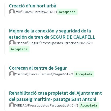
Creació d'un hort urbà
Pau
Parcs i Jardins
16
3
Acceptada
Mejora de la conexión y seguridad de la
estación de tren de SEGUR DE CALAFELL
Cristina
Segur
Pressupostos Participatius
5
0
Acceptada
Correcan al centre de Segur
Cristina
Parcs i Jardins
Segur
1
1
Acceptada
Rehabilitació casa propietat del Ajuntament
del passeig marítim- pasatge Sant Antoni
MIREIA
Pressupostos Participatius
6
1
Acceptada