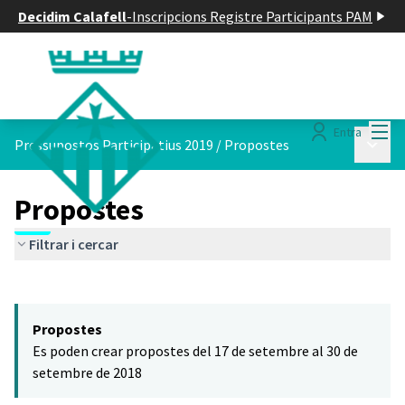
Decidim Calafell
-
Inscripcions Registre Participants PAM
Menú
Entra
Menú p
Pressupostos Participatius 2019
/
Propostes
Propostes
Filtrar i cercar
Saltar el mapa
Leaflet
|
©
HERE maps
El següent element és un mapa que presenta els components d'aq
+
Propostes
−
Es poden crear propostes del 17 de setembre al 30 de
setembre de 2018