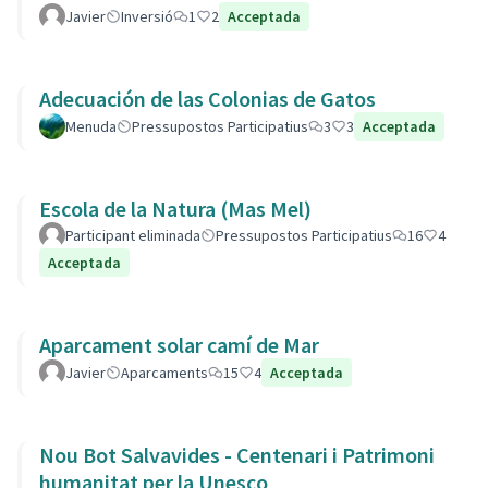
Javier
Inversió
1
2
Acceptada
Adecuación de las Colonias de Gatos
Menuda
Pressupostos Participatius
3
3
Acceptada
Escola de la Natura (Mas Mel)
Participant eliminada
Pressupostos Participatius
16
4
Acceptada
Aparcament solar camí de Mar
Javier
Aparcaments
15
4
Acceptada
Nou Bot Salvavides - Centenari i Patrimoni
humanitat per la Unesco