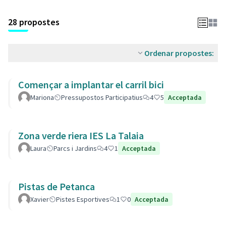
28 propostes
Ordenar propostes:
Començar a implantar el carril bici
Mariona
Pressupostos Participatius
4
5
Acceptada
Zona verde riera IES La Talaia
Laura
Parcs i Jardins
4
1
Acceptada
Pistas de Petanca
Xavier
Pistes Esportives
1
0
Acceptada