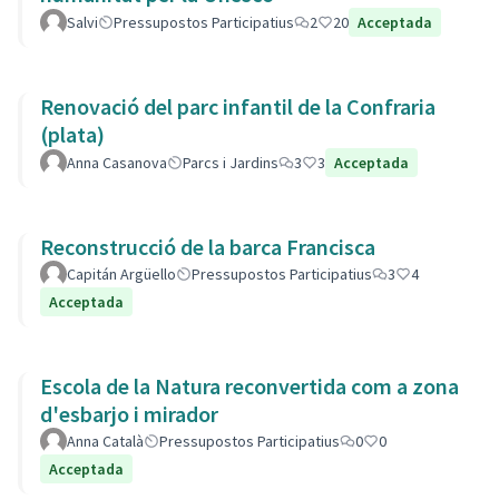
Salvi
Pressupostos Participatius
2
20
Acceptada
Renovació del parc infantil de la Confraria
(plata)
Anna Casanova
Parcs i Jardins
3
3
Acceptada
Reconstrucció de la barca Francisca
Capitán Argüello
Pressupostos Participatius
3
4
Acceptada
Escola de la Natura reconvertida com a zona
d'esbarjo i mirador
Anna Català
Pressupostos Participatius
0
0
Acceptada