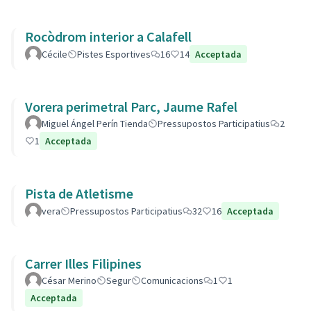
Rocòdrom interior a Calafell
Cécile
Pistes Esportives
16
14
Acceptada
Vorera perimetral Parc, Jaume Rafel
Miguel Ángel Perín Tienda
Pressupostos Participatius
2
1
Acceptada
Pista de Atletisme
vera
Pressupostos Participatius
32
16
Acceptada
Carrer Illes Filipines
César Merino
Segur
Comunicacions
1
1
Acceptada