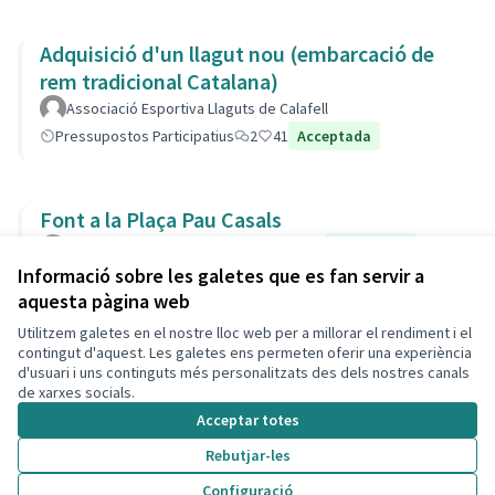
Adquisició d'un llagut nou (embarcació de
rem tradicional Catalana)
Associació Esportiva Llaguts de Calafell
Pressupostos Participatius
2
41
Acceptada
Font a la Plaça Pau Casals
Josefa
Parcs i Jardins
Segur
2
0
Acceptada
Informació sobre les galetes que es fan servir a
aquesta pàgina web
Utilitzem galetes en el nostre lloc web per a millorar el rendiment i el
Termes i condicions d'ús
contingut d'aquest. Les galetes ens permeten oferir una experiència
Configuració de les galetes
d'usuari i uns continguts més personalitzats des dels nostres canals
Decidim Calafell a X
Decidim Calafell a Facebook
Decidim Calafell a YouTube
Decidim Calafell a GitHub
de xarxes socials.
(Enllaç extern)
(Enllaç extern)
(Enllaç extern)
(Enllaç extern)
Acceptar totes
Rebutjar-les
Amb llicènc
(Enllaç exte
Configuració