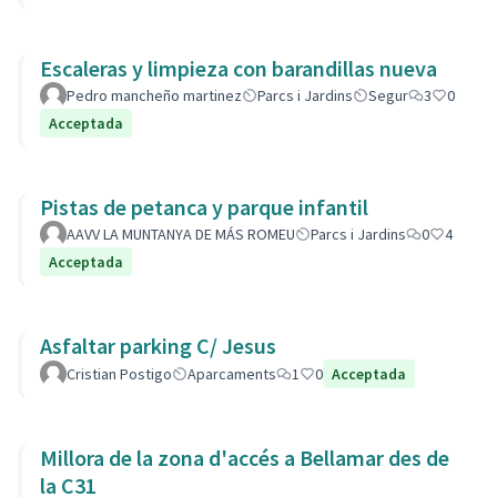
Escaleras y limpieza con barandillas nueva
Pedro mancheño martinez
Parcs i Jardins
Segur
3
0
Acceptada
Pistas de petanca y parque infantil
AAVV LA MUNTANYA DE MÁS ROMEU
Parcs i Jardins
0
4
Acceptada
Asfaltar parking C/ Jesus
Cristian Postigo
Aparcaments
1
0
Acceptada
Millora de la zona d'accés a Bellamar des de
la C31