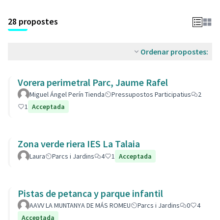
28 propostes
Ordenar propostes:
Vorera perimetral Parc, Jaume Rafel
Miguel Ángel Perín Tienda
Pressupostos Participatius
2
1
Acceptada
Zona verde riera IES La Talaia
Laura
Parcs i Jardins
4
1
Acceptada
Pistas de petanca y parque infantil
AAVV LA MUNTANYA DE MÁS ROMEU
Parcs i Jardins
0
4
Acceptada