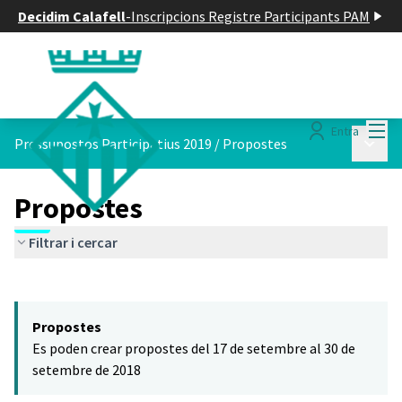
Decidim Calafell
-
Inscripcions Registre Participants PAM
Menú
Entra
Menú p
Pressupostos Participatius 2019
/
Propostes
Propostes
Filtrar i cercar
Saltar el mapa
Leaflet
|
©
HERE maps
El següent element és un mapa que presenta els components d'aq
+
Propostes
−
Es poden crear propostes del 17 de setembre al 30 de
setembre de 2018