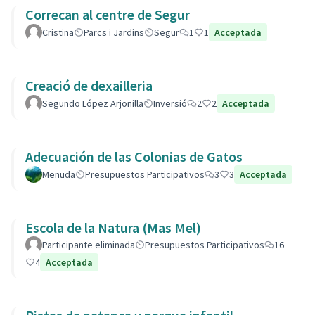
Correcan al centre de Segur
Cristina
Parcs i Jardins
Segur
1
1
Acceptada
Creació de dexailleria
Segundo López Arjonilla
Inversió
2
2
Acceptada
Adecuación de las Colonias de Gatos
Menuda
Presupuestos Participativos
3
3
Acceptada
Escola de la Natura (Mas Mel)
Participante eliminada
Presupuestos Participativos
16
4
Acceptada