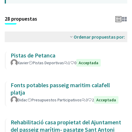
28 propuestas
Ordenar propuestas por:
Pistas de Petanca
Xavier
Pistas Deportivas
1
0
Acceptada
Fonts potables passeig maritim calafell
platja
Didac
Presupuestos Participativos
3
2
Acceptada
Rehabilitació casa propietat del Ajuntament
del passeig marítim- pasatge Sant Antoni