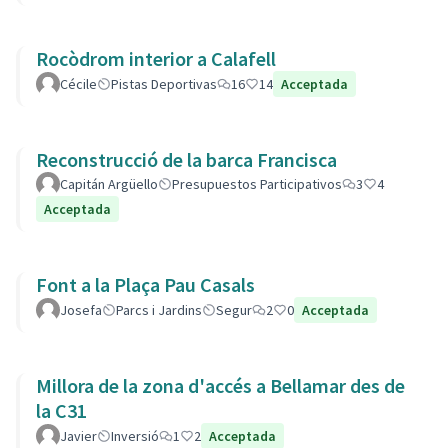
Rocòdrom interior a Calafell
Cécile
Pistas Deportivas
16
14
Acceptada
Reconstrucció de la barca Francisca
Capitán Argüello
Presupuestos Participativos
3
4
Acceptada
Font a la Plaça Pau Casals
Josefa
Parcs i Jardins
Segur
2
0
Acceptada
Millora de la zona d'accés a Bellamar des de
la C31
Javier
Inversió
1
2
Acceptada