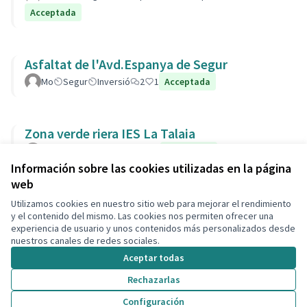
Acceptada
Asfaltat de l'Avd.Espanya de Segur
Mo
Segur
Inversió
2
1
Acceptada
Zona verde riera IES La Talaia
Laura
Parcs i Jardins
4
1
Acceptada
Información sobre las cookies utilizadas en la página
web
Utilizamos cookies en nuestro sitio web para mejorar el rendimiento
Términos y condiciones de uso
y el contenido del mismo. Las cookies nos permiten ofrecer una
Configuración de cookies
experiencia de usuario y unos contenidos más personalizados desde
Decidim Calafell en X
Decidim Calafell en Facebook
Decidim Calafell en YouTube
Decidim Calafell en GitHub
nuestros canales de redes sociales.
(Enlace externo)
(Enlace externo)
(Enlace externo)
(Enlace externo)
Aceptar todas
Rechazarlas
Con licenci
(Enlace exte
Configuración
(Enlace externo)