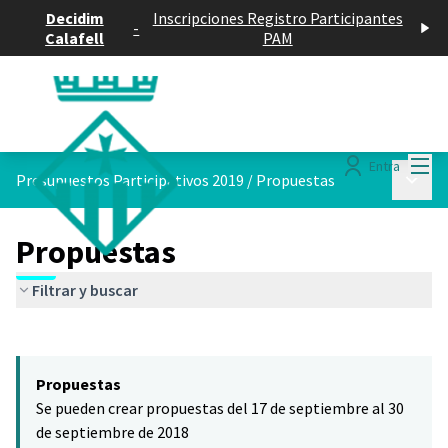
Decidim
Inscripciones Registro Participantes
-
Calafell
PAM
Menú
Entra
Menú p
Presupuestos Participativos 2019
/
Propuestas
Propuestas
Filtrar y buscar
Saltar el mapa
Leaflet
|
©
HERE maps
El siguiente elemento es un mapa que presenta los componentes 
+
Propuestas
−
Se pueden crear propuestas del 17 de septiembre al 30
de septiembre de 2018