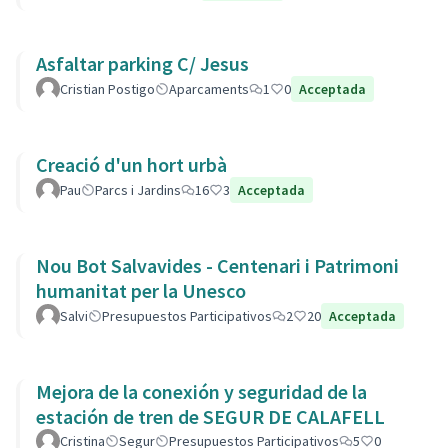
Asfaltar parking C/ Jesus
Cristian Postigo
Aparcaments
1
0
Acceptada
Creació d'un hort urbà
Pau
Parcs i Jardins
16
3
Acceptada
Nou Bot Salvavides - Centenari i Patrimoni
humanitat per la Unesco
Salvi
Presupuestos Participativos
2
20
Acceptada
Mejora de la conexión y seguridad de la
estación de tren de SEGUR DE CALAFELL
Cristina
Segur
Presupuestos Participativos
5
0