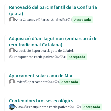
Renovació del parc infantil de la Confraria
(plata)
Anna Casanova
Parcs i Jardins
3
3
Acceptada
Adquisició d'un llagut nou (embarcació de
rem tradicional Catalana)
Associació Esportiva Llaguts de Calafell
Presupuestos Participativos
2
41
Acceptada
Aparcament solar camí de Mar
Javier
Aparcaments
15
4
Acceptada
Contenidors brosses ecològics
AliasC
Presupuestos Participativos
10
1
Acceptada