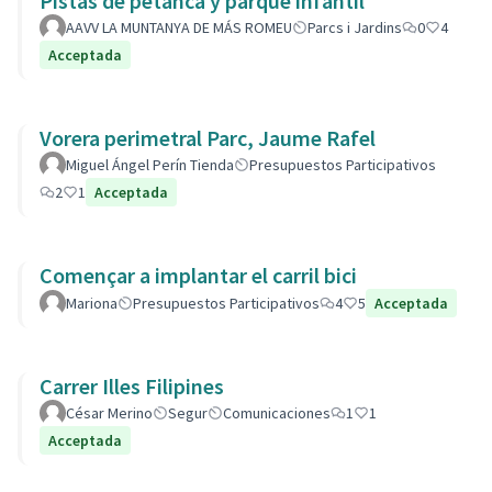
Pistas de petanca y parque infantil
AAVV LA MUNTANYA DE MÁS ROMEU
Parcs i Jardins
0
4
Acceptada
Vorera perimetral Parc, Jaume Rafel
Miguel Ángel Perín Tienda
Presupuestos Participativos
2
1
Acceptada
Començar a implantar el carril bici
Mariona
Presupuestos Participativos
4
5
Acceptada
Carrer Illes Filipines
César Merino
Segur
Comunicaciones
1
1
Acceptada