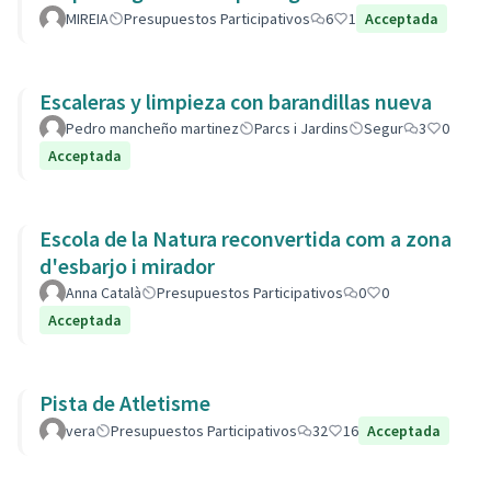
MIREIA
Presupuestos Participativos
6
1
Acceptada
Escaleras y limpieza con barandillas nueva
Pedro mancheño martinez
Parcs i Jardins
Segur
3
0
Acceptada
Escola de la Natura reconvertida com a zona
d'esbarjo i mirador
Anna Català
Presupuestos Participativos
0
0
Acceptada
Pista de Atletisme
vera
Presupuestos Participativos
32
16
Acceptada