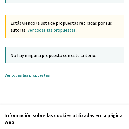
Estás viendo la lista de propuestas retiradas por sus
autoras.
Ver todas las propuestas
.
No hay ninguna propuesta con este criterio.
Ver todas las propuestas
Información sobre las cookies utilizadas en la página
web