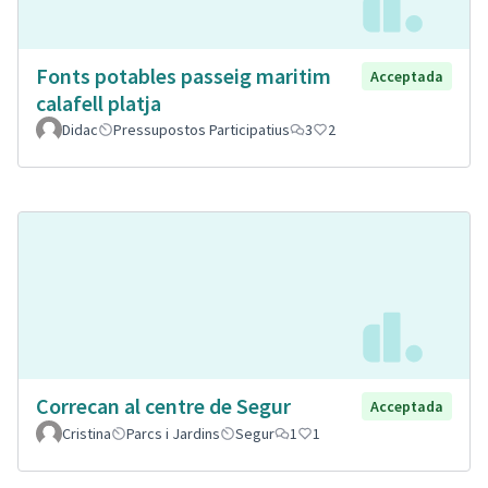
Fonts potables passeig maritim
Acceptada
calafell platja
Didac
Pressupostos Participatius
3
2
Correcan al centre de Segur
Acceptada
Cristina
Parcs i Jardins
Segur
1
1