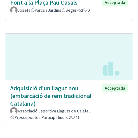
Font a la Plaça Pau Casals
Acceptada
Josefa
Parcs i Jardins
Segur
2
0
Adquisició d'un llagut nou
Acceptada
(embarcació de rem tradicional
Catalana)
Associació Esportiva Llaguts de Calafell
Pressupostos Participatius
2
41