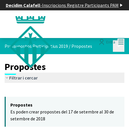
Decidim Calafell
-
Inscripcions Registre Participants PAM
Menú
Entra
Menú p
Pressupostos Participatius 2019
/
Propostes
Propostes
Filtrar i cercar
Saltar el mapa
Leaflet
|
©
HERE maps
El següent element és un mapa que presenta els components d'aq
+
Propostes
−
Es poden crear propostes del 17 de setembre al 30 de
setembre de 2018