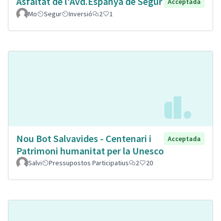
Asfaltat de l'Avd.Espanya de Segur
Acceptada
Mo
Segur
Inversió
2
1
Nou Bot Salvavides - Centenari i
Acceptada
Patrimoni humanitat per la Unesco
Salvi
Pressupostos Participatius
2
20