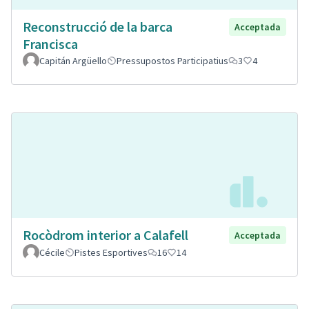
Reconstrucció de la barca
Acceptada
Francisca
Capitán Argüello
Pressupostos Participatius
3
4
Rocòdrom interior a Calafell
Acceptada
Cécile
Pistes Esportives
16
14