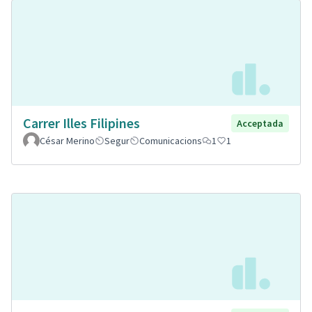
Carrer Illes Filipines
Acceptada
César Merino
Segur
Comunicacions
1
1