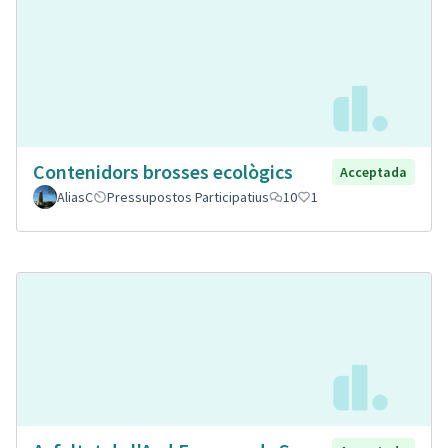
Contenidors brosses ecològics
Acceptada
AliasC
Pressupostos Participatius
10
1