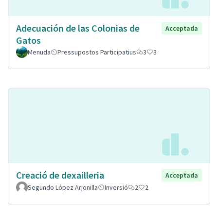
Adecuación de las Colonias de
Acceptada
Gatos
Menuda
Pressupostos Participatius
3
3
Creació de dexailleria
Acceptada
Segundo López Arjonilla
Inversió
2
2