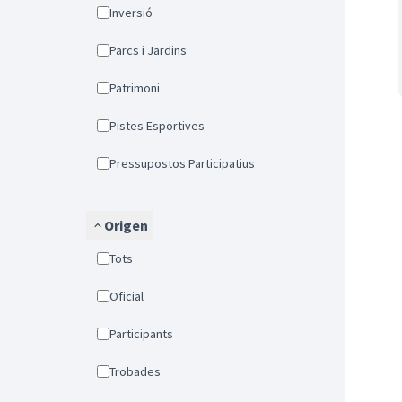
Inversió
Parcs i Jardins
Patrimoni
Pistes Esportives
Pressupostos Participatius
Origen
Tots
Oficial
Participants
Trobades