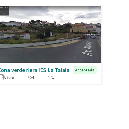
Zona verde riera IES La Talaia
Acceptada
Laura
4
1