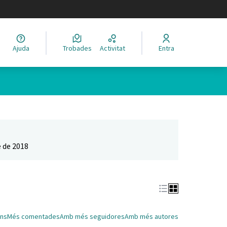
legir el idioma
Ajuda
Trobades
Activitat
Entra
Leaflet
|
©
HERE maps
 com a punts al mapa. L'element es pot fer servir amb un lector 
 de 2018
ns
Més comentades
Amb més seguidores
Amb més autores