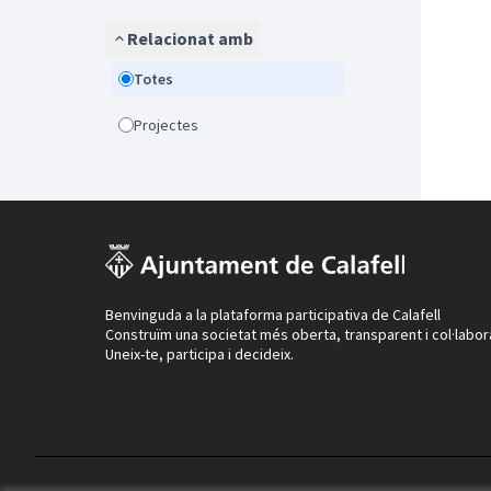
Relacionat amb
Totes
Projectes
Benvinguda a la plataforma participativa de Calafell
Construïm una societat més oberta, transparent i col·labor
Uneix-te, participa i decideix.