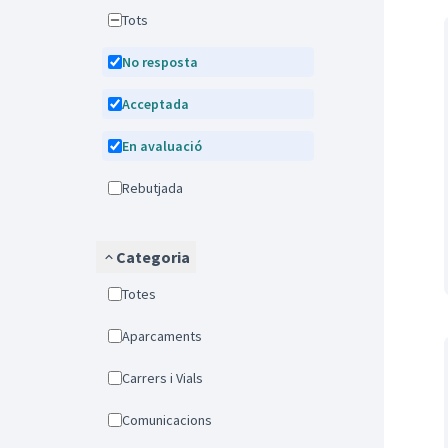
Tots
No resposta
Acceptada
En avaluació
Rebutjada
Categoria
Totes
Aparcaments
Carrers i Vials
Comunicacions