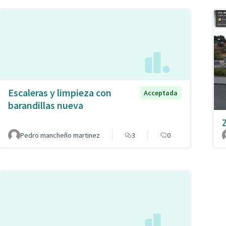
Escaleras y limpieza con
Acceptada
barandillas nueva
Pedro mancheño martinez
3
0