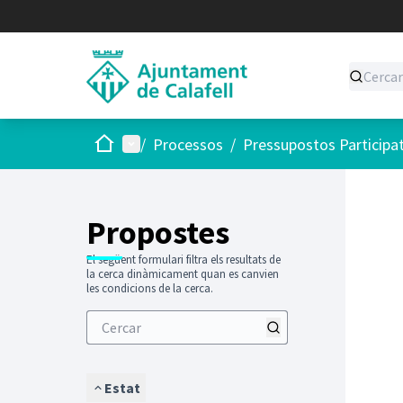
Inici
Menú principal
/
Processos
/
Pressupostos Participa
Saltar
El següen
+
−
Propostes
El següent formulari filtra els resultats de
la cerca dinàmicament quan es canvien
les condicions de la cerca.
Estat