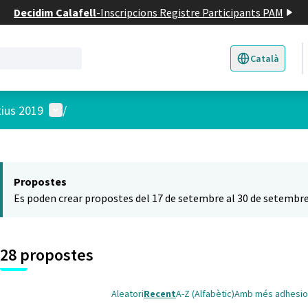
Decidim Calafell
-
Inscripcions Registre Participants PAM
Català
Triar la llengua
E
Menú d'usuari
tius 2019
/
 el mapa
t element és un mapa que presenta els components d'aquesta pàgina
Propostes
Es poden crear propostes del 17 de setembre al 30 de setembre
28 propostes
Aleatori
Recent
A-Z (Alfabètic)
Amb més adhesio