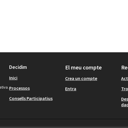
Decidim
El meu compte
Re
Inici
Crea un compte
Act
ativa.
Processos
Entra
Tr
Consells Participatius
Des
dad