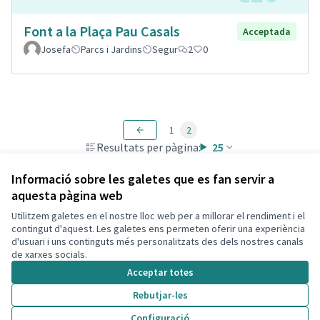
Font a la Plaça Pau Casals
Acceptada
Josefa
Parcs i Jardins
Segur
2
0
1
2
Resultats per pàgina:
25
Informació sobre les galetes que es fan servir a
aquesta pàgina web
Utilitzem galetes en el nostre lloc web per a millorar el rendiment i el
Termes i condicions d'ús
contingut d'aquest. Les galetes ens permeten oferir una experiència
Configuració de les galetes
d'usuari i uns continguts més personalitzats des dels nostres canals
Decidim Calafell a X
Decidim Calafell a Facebook
Decidim Calafell a YouTube
Decidim Calafell a GitHub
de xarxes socials.
(Enllaç extern)
(Enllaç extern)
(Enllaç extern)
(Enllaç extern)
Acceptar totes
Rebutjar-les
Amb llicènc
(Enllaç exte
Configuració