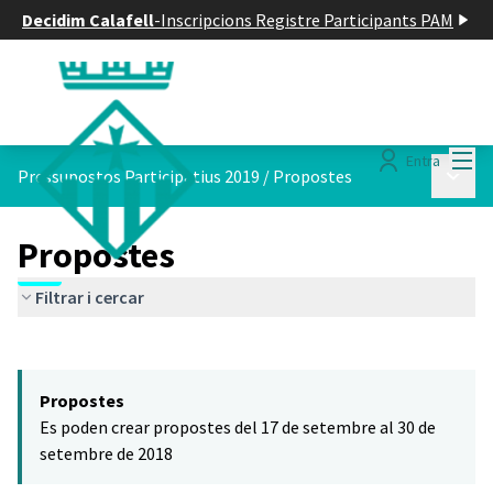
Decidim Calafell
-
Inscripcions Registre Participants PAM
Menú
Entra
Menú p
Pressupostos Participatius 2019
/
Propostes
Propostes
Filtrar i cercar
Saltar el mapa
Leaflet
|
©
HERE maps
El següent element és un mapa que presenta els components d'aq
+
Propostes
−
Es poden crear propostes del 17 de setembre al 30 de
setembre de 2018