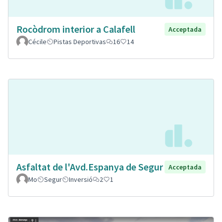
Rocòdrom interior a Calafell
Acceptada
Cécile
Pistas Deportivas
16
14
Asfaltat de l'Avd.Espanya de Segur
Acceptada
Mo
Segur
Inversió
2
1