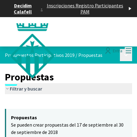
Decidim
Inscripciones Registro Participantes
-
Calafell
PAM
Menú
Entra
Menú p
Presupuestos Participativos 2019
/
Propuestas
Propuestas
Filtrar y buscar
Saltar el mapa
Leaflet
|
©
HERE maps
El siguiente elemento es un mapa que presenta los componentes 
+
Propuestas
−
Se pueden crear propuestas del 17 de septiembre al 30
de septiembre de 2018