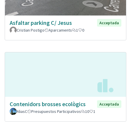
Asfaltar parking C/ Jesus
Acceptada
Cristian Postigo
Aparcaments
1
0
Contenidors brosses ecològics
Acceptada
AliasC
Presupuestos Participativos
10
1