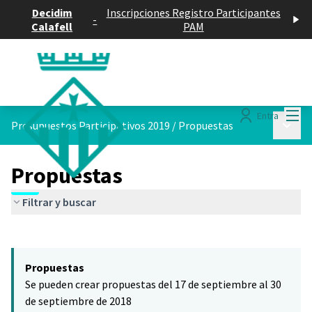
Decidim
Inscripciones Registro Participantes
-
Calafell
PAM
Menú
Entra
Menú p
Presupuestos Participativos 2019
/
Propuestas
Propuestas
Filtrar y buscar
Saltar el mapa
Leaflet
|
©
HERE maps
El siguiente elemento es un mapa que presenta los componentes 
+
Propuestas
−
Se pueden crear propuestas del 17 de septiembre al 30
de septiembre de 2018