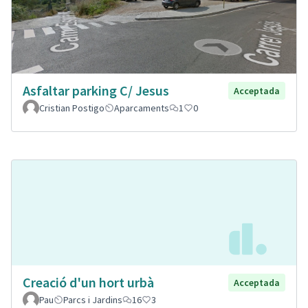
Asfaltar parking C/ Jesus
Acceptada
Cristian Postigo
Aparcaments
1
0
Creació d'un hort urbà
Acceptada
Pau
Parcs i Jardins
16
3