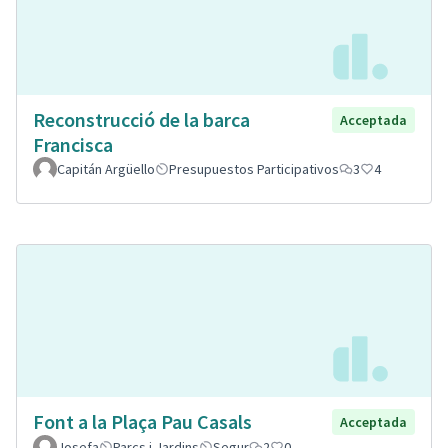
Reconstrucció de la barca
Acceptada
Francisca
Capitán Argüello
Presupuestos Participativos
3
4
Font a la Plaça Pau Casals
Acceptada
Josefa
Parcs i Jardins
Segur
2
0