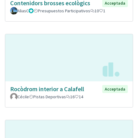
Contenidors brosses ecològics
Acceptada
AliasC
Gestor
Presupuestos Participativos
10
1
Rocòdrom interior a Calafell
Acceptada
Cécile
Pistas Deportivas
16
14