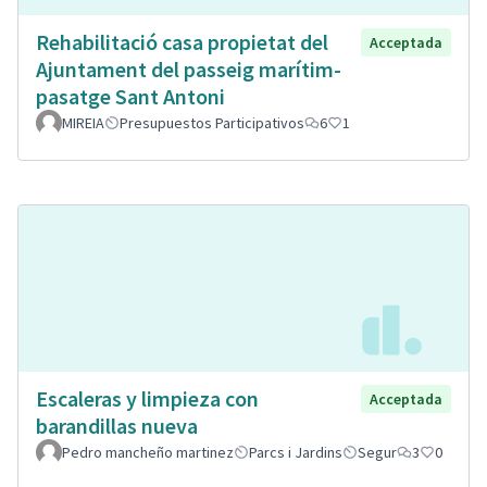
Rehabilitació casa propietat del
Acceptada
Ajuntament del passeig marítim-
pasatge Sant Antoni
MIREIA
Presupuestos Participativos
6
1
Escaleras y limpieza con
Acceptada
barandillas nueva
Pedro mancheño martinez
Parcs i Jardins
Segur
3
0