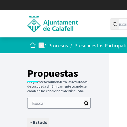
Inicio
Menú principal
/
Procesos
/
Presupuestos Participat
Saltar
El siguie
+
−
Propuestas
El siguiente formulario filtra los resultados
de búsqueda dinámicamente cuando se
cambian las condiciones de búsqueda.
Estado