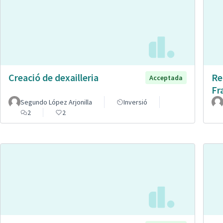
Creació de dexailleria
Re
Acceptada
Fr
Segundo López Arjonilla
Inversió
2
2