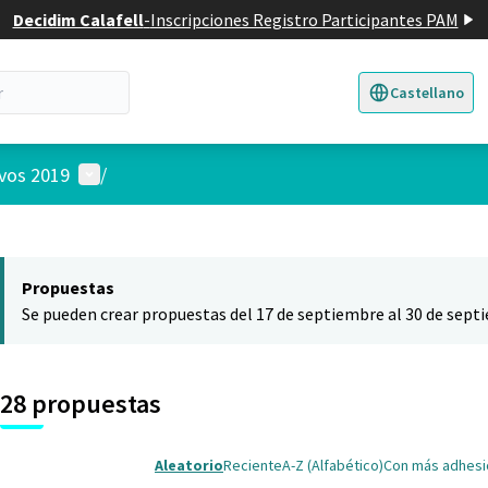
Decidim Calafell
-
Inscripciones Registro Participantes PAM
Castellano
Triar la llengua
E
Menú de usuario
ivos 2019
/
 el mapa
nte elemento es un mapa que presenta los componentes de esta pág
Propuestas
Se pueden crear propuestas del 17 de septiembre al 30 de sept
28 propuestas
Aleatorio
Reciente
A-Z (Alfabético)
Con más adhes