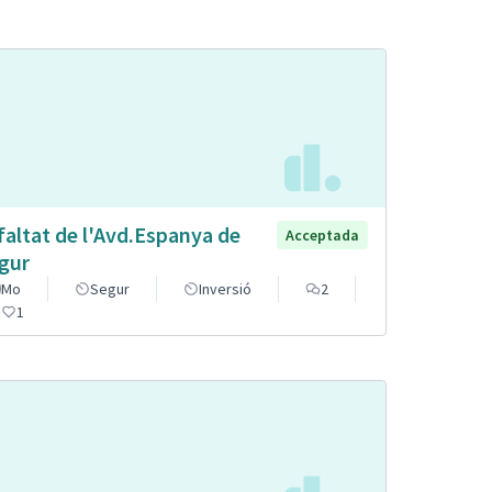
faltat de l'Avd.Espanya de
Acceptada
gur
Mo
Segur
Inversió
2
1