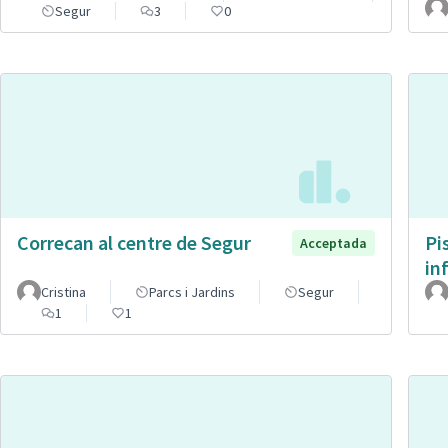
Segur
3
0
Correcan al centre de Segur
Pi
Acceptada
in
Cristina
Parcs i Jardins
Segur
1
1