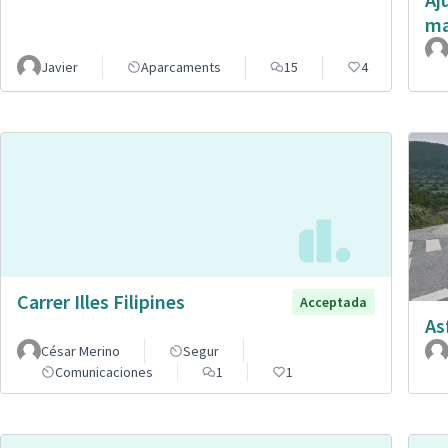
ma
Javier
Aparcaments
15
4
Carrer Illes Filipines
Acceptada
As
César Merino
Segur
Comunicaciones
1
1