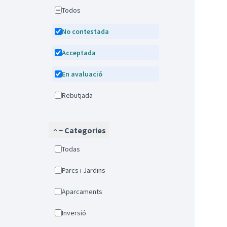
Todos
No contestada
Acceptada
En avaluació
Rebutjada
~ Categories
Todas
Parcs i Jardins
Aparcaments
Inversió