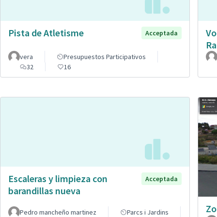
Pista de Atletisme
Vo
Acceptada
Ra
vera
Presupuestos Participativos
32
16
Escaleras y limpieza con
Acceptada
barandillas nueva
Zo
Pedro mancheño martinez
Parcs i Jardins