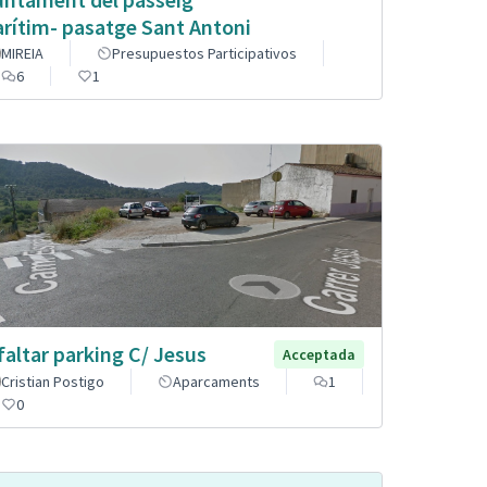
rítim- pasatge Sant Antoni
MIREIA
Presupuestos Participativos
6
1
faltar parking C/ Jesus
Acceptada
Cristian Postigo
Aparcaments
1
0