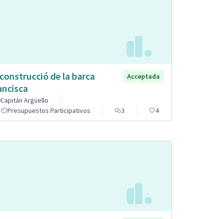
construcció de la barca
Acceptada
ancisca
Capitán Argüello
Presupuestos Participativos
3
4