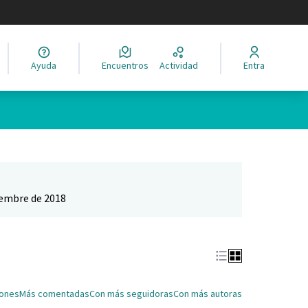
legir el idioma
Ayuda
Encuentros
Actividad
Entra
Leaflet
|
©
HERE maps
ina como puntos en el mapa. El elemento se puede utilizar con un 
iembre de 2018
iones
Más comentadas
Con más seguidoras
Con más autoras