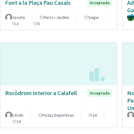
Font a la Plaça Pau Casals
Ad
Acceptada
Ga
Josefa
Parcs i Jardins
Segur
2
0
Rocòdrom interior a Calafell
No
Acceptada
Pa
Un
Cécile
Pistas Deportivas
16
14