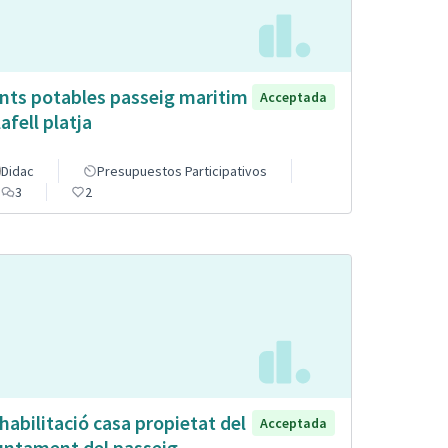
nts potables passeig maritim
Acceptada
afell platja
Didac
Presupuestos Participativos
3
2
habilitació casa propietat del
Acceptada
untament del passeig