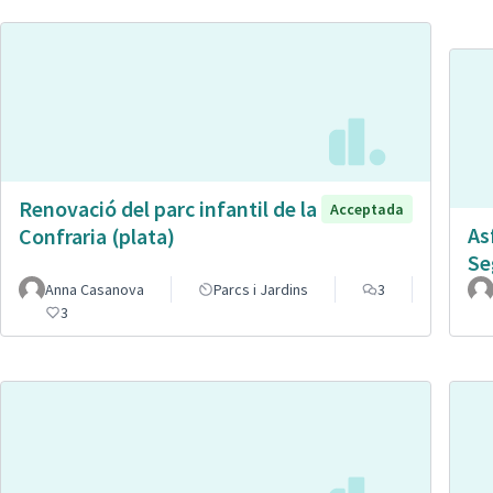
Renovació del parc infantil de la
Acceptada
As
Confraria (plata)
Se
Anna Casanova
Parcs i Jardins
3
3