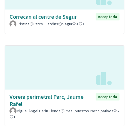
Correcan al centre de Segur
Acceptada
Cristina
Parcs i Jardins
Segur
1
1
Vorera perimetral Parc, Jaume
Acceptada
Rafel
Miguel Ángel Perín Tienda
Presupuestos Participativos
2
1