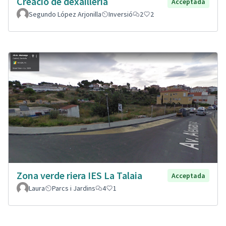
Creació de dexailleria
Acceptada
Segundo López Arjonilla
Inversió
2
2
Zona verde riera IES La Talaia
Acceptada
Laura
Parcs i Jardins
4
1