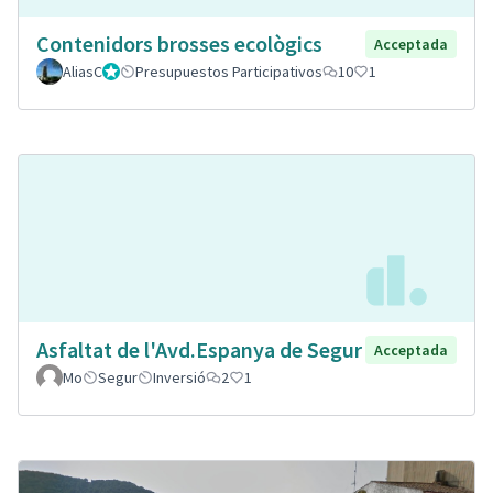
Contenidors brosses ecològics
Acceptada
AliasC
Gestor
Presupuestos Participativos
10
1
Asfaltat de l'Avd.Espanya de Segur
Acceptada
Mo
Segur
Inversió
2
1