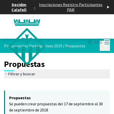
Decidim
Inscripciones Registro Participantes
-
Calafell
PAM
Menú
Entra
Menú p
Presupuestos Participativos 2019
/
Propuestas
Propuestas
Filtrar y buscar
Saltar el mapa
Leaflet
|
©
HERE maps
El siguiente elemento es un mapa que presenta los componentes 
+
Propuestas
−
Se pueden crear propuestas del 17 de septiembre al 30
de septiembre de 2018