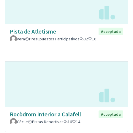
Pista de Atletisme
Acceptada
vera
Presupuestos Participativos
32
16
Rocòdrom interior a Calafell
Acceptada
Cécile
Pistas Deportivas
16
14