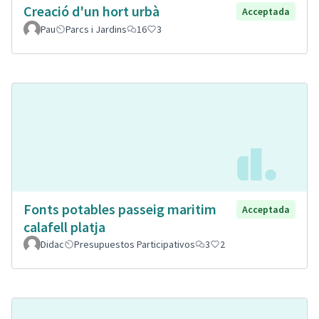
Creació d'un hort urbà
Acceptada
Pau
Parcs i Jardins
16
3
Fonts potables passeig maritim
Acceptada
calafell platja
Didac
Presupuestos Participativos
3
2