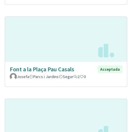
Font a la Plaça Pau Casals
Acceptada
Josefa
Parcs i Jardins
Segur
2
0