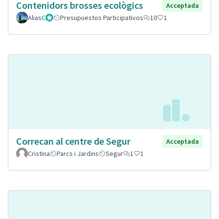
Contenidors brosses ecològics
Acceptada
AliasC
Gestor
Presupuestos Participativos
10
1
Correcan al centre de Segur
Acceptada
Cristina
Parcs i Jardins
Segur
1
1