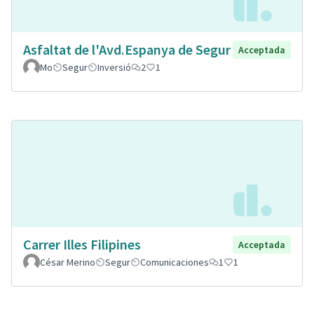
Asfaltat de l'Avd.Espanya de Segur
Acceptada
Mo
Segur
Inversió
2
1
Carrer Illes Filipines
Acceptada
César Merino
Segur
Comunicaciones
1
1