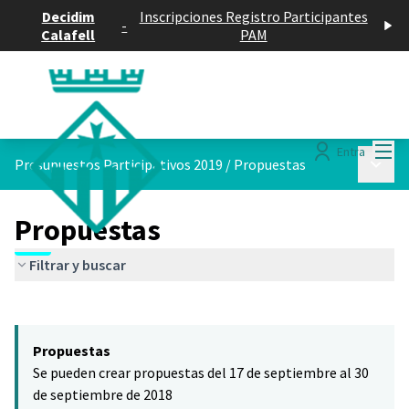
Decidim
Inscripciones Registro Participantes
-
Calafell
PAM
Menú
Entra
Menú p
Presupuestos Participativos 2019
/
Propuestas
Propuestas
Filtrar y buscar
Saltar el mapa
Leaflet
|
©
HERE maps
El siguiente elemento es un mapa que presenta los componentes 
+
Propuestas
−
Se pueden crear propuestas del 17 de septiembre al 30
de septiembre de 2018