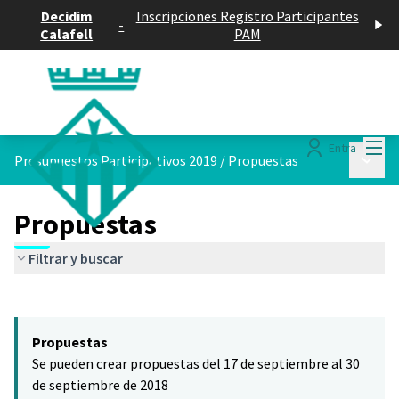
Decidim
Inscripciones Registro Participantes
-
Calafell
PAM
Menú
Entra
Menú p
Presupuestos Participativos 2019
/
Propuestas
Propuestas
Filtrar y buscar
Saltar el mapa
Leaflet
|
©
HERE maps
El siguiente elemento es un mapa que presenta los componentes 
+
Propuestas
−
Se pueden crear propuestas del 17 de septiembre al 30
de septiembre de 2018