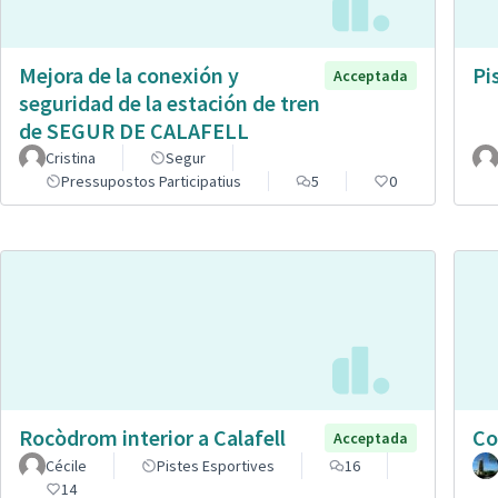
Mejora de la conexión y
Pi
Acceptada
seguridad de la estación de tren
de SEGUR DE CALAFELL
Cristina
Segur
Pressupostos Participatius
5
0
Rocòdrom interior a Calafell
Co
Acceptada
Cécile
Pistes Esportives
16
14