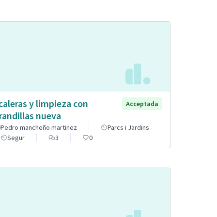
caleras y limpieza con
Acceptada
randillas nueva
Pedro mancheño martinez
Parcs i Jardins
Segur
3
0