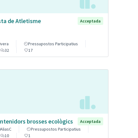
sta de Atletisme
Acceptada
vera
Pressupostos Participatius
32
17
ntenidors brosses ecològics
Acceptada
AliasC
Pressupostos Participatius
10
1