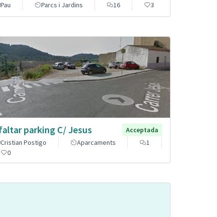
Pau
Parcs i Jardins
16
3
faltar parking C/ Jesus
Acceptada
Cristian Postigo
Aparcaments
1
0