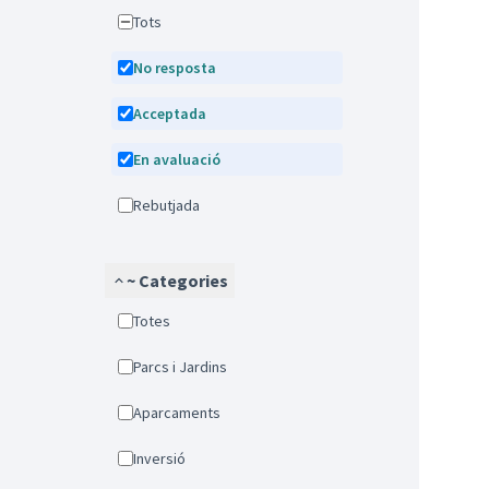
Tots
No resposta
Acceptada
En avaluació
Rebutjada
~ Categories
Totes
Parcs i Jardins
Aparcaments
Inversió