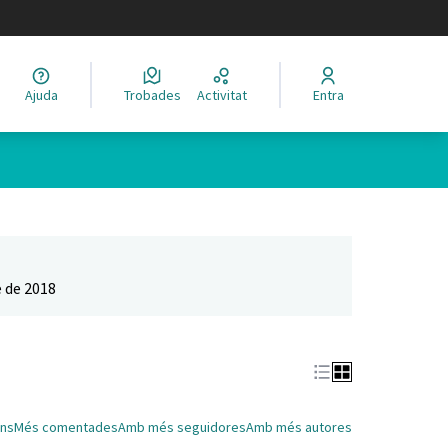
legir el idioma
Ajuda
Trobades
Activitat
Entra
Leaflet
|
©
HERE maps
 com a punts al mapa. L'element es pot fer servir amb un lector 
 de 2018
ns
Més comentades
Amb més seguidores
Amb més autores