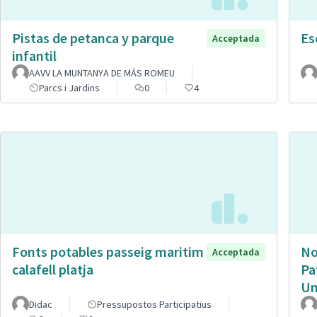
Pistas de petanca y parque
Es
Acceptada
infantil
AAVV LA MUNTANYA DE MÁS ROMEU
Parcs i Jardins
0
4
Fonts potables passeig maritim
No
Acceptada
calafell platja
Pa
Un
Didac
Pressupostos Participatius