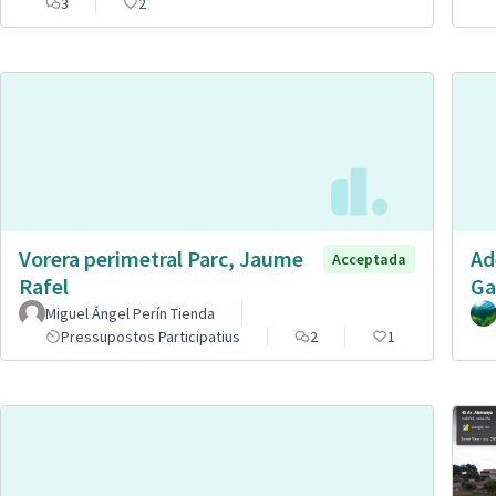
3
2
Vorera perimetral Parc, Jaume
Ad
Acceptada
Rafel
Ga
Miguel Ángel Perín Tienda
Pressupostos Participatius
2
1