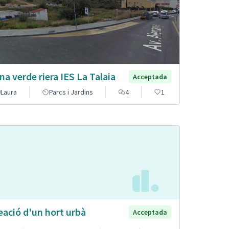
na verde riera IES La Talaia
Acceptada
Laura
Parcs i Jardins
4
1
eació d'un hort urbà
Acceptada