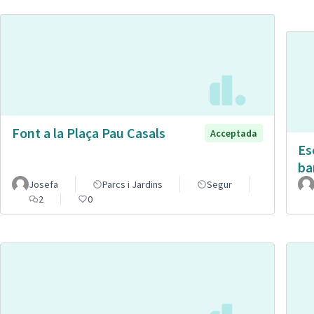
Font a la Plaça Pau Casals
Acceptada
Es
ba
Josefa
Parcs i Jardins
Segur
2
0