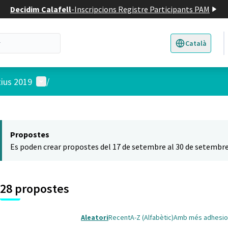
Decidim Calafell
-
Inscripcions Registre Participants PAM
Català
Triar la llengua
E
Menú d'usuari
tius 2019
/
 el mapa
t element és un mapa que presenta els components d'aquesta pàgina
Propostes
Es poden crear propostes del 17 de setembre al 30 de setembre
28 propostes
Aleatori
Recent
A-Z (Alfabètic)
Amb més adhesio