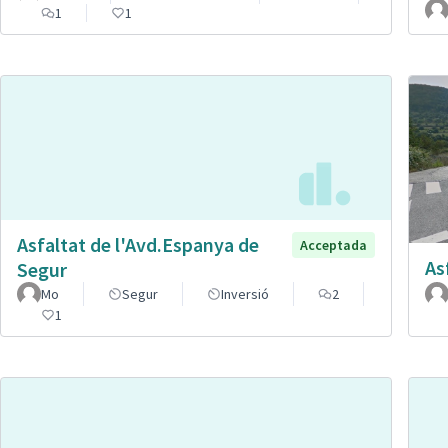
1
1
Asfaltat de l'Avd.Espanya de
Acceptada
As
Segur
Mo
Segur
Inversió
2
1