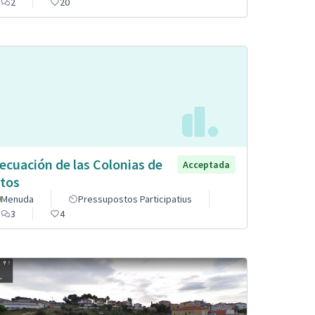
2
20
ecuación de las Colonias de
Acceptada
tos
Menuda
Pressupostos Participatius
3
4