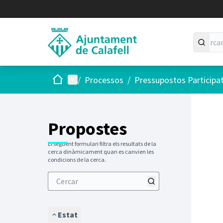
Inici
Menú principal
/
Processos
/
Pressupostos Participa
Saltar
El següen
+
−
Propostes
El següent formulari filtra els resultats de la
cerca dinàmicament quan es canvien les
condicions de la cerca.
Estat