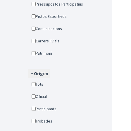
Pressupostos Participatius
Pistes Esportives
Comunicacions
Carrers i Vials
Patrimoni
Origen
Tots
Oficial
Participants
Trobades