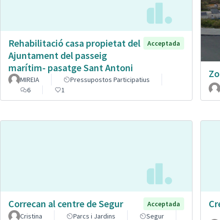
Rehabilitació casa propietat del
Acceptada
Ajuntament del passeig
marítim- pasatge Sant Antoni
Zo
MIREIA
Pressupostos Participatius
6
1
Correcan al centre de Segur
Cr
Acceptada
Cristina
Parcs i Jardins
Segur