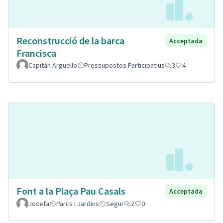
Reconstrucció de la barca
Acceptada
Francisca
Capitán Argüello
Pressupostos Participatius
3
4
Font a la Plaça Pau Casals
Acceptada
Josefa
Parcs i Jardins
Segur
2
0