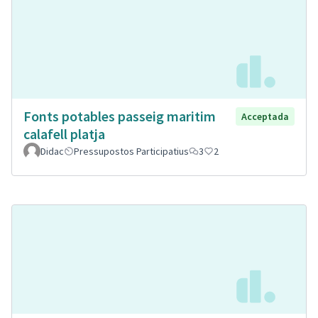
Fonts potables passeig maritim
Acceptada
calafell platja
Didac
Pressupostos Participatius
3
2