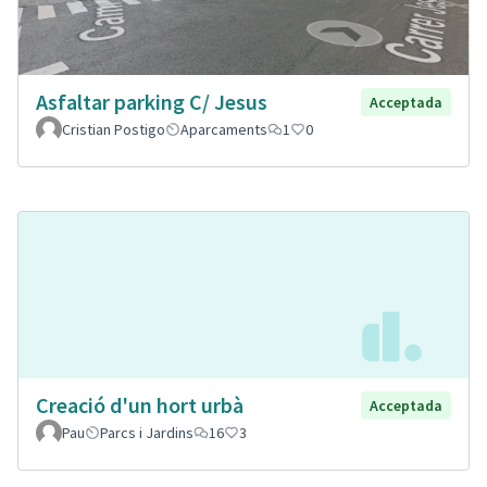
Asfaltar parking C/ Jesus
Acceptada
Cristian Postigo
Aparcaments
1
0
Creació d'un hort urbà
Acceptada
Pau
Parcs i Jardins
16
3