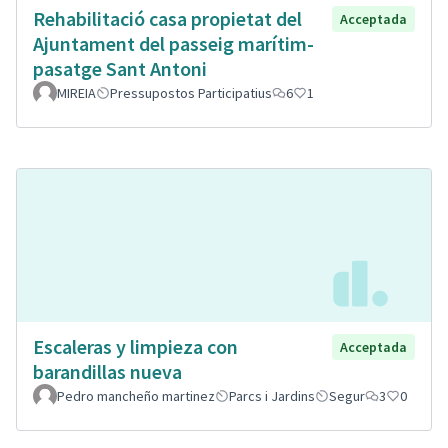
Rehabilitació casa propietat del
Acceptada
Ajuntament del passeig marítim-
pasatge Sant Antoni
MIREIA
Pressupostos Participatius
6
1
Escaleras y limpieza con
Acceptada
barandillas nueva
Pedro mancheño martinez
Parcs i Jardins
Segur
3
0