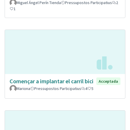
Miguel Ángel Perín Tienda
Pressupostos Participatius
2
1
Començar a implantar el carril bici
Acceptada
Mariona
Pressupostos Participatius
4
5