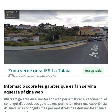
Zona verde riera IES La Talaia
Acceptada
Laura
Parcs i Jardins
4
1
Informació sobre les galetes que es fan servir a
aquesta pàgina web
Utilitzem galetes en el nostre lloc web per a millorar el rendiment i el
Termes i condicions d'ús
contingut d'aquest. Les galetes ens permeten oferir una experiència
Configuració de les galetes
d'usuari i uns continguts més personalitzats des dels nostres canals
Decidim Calafell a X
Decidim Calafell a Facebook
Decidim Calafell a YouTube
Decidim Calafell a GitHub