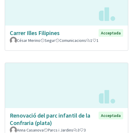
Carrer Illes Filipines
Acceptada
César Merino
Segur
Comunicacions
1
1
Renovació del parc infantil de la
Acceptada
Confraria (plata)
Anna Casanova
Parcs i Jardins
3
3