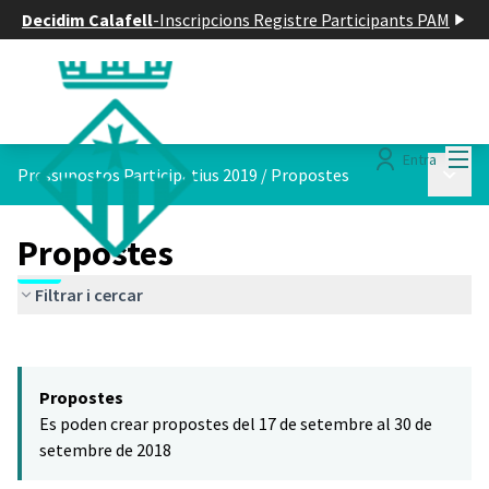
Decidim Calafell
-
Inscripcions Registre Participants PAM
Menú
Entra
Menú p
Pressupostos Participatius 2019
/
Propostes
Propostes
Filtrar i cercar
Saltar el mapa
Leaflet
|
©
HERE maps
El següent element és un mapa que presenta els components d'aq
+
Propostes
−
Es poden crear propostes del 17 de setembre al 30 de
setembre de 2018