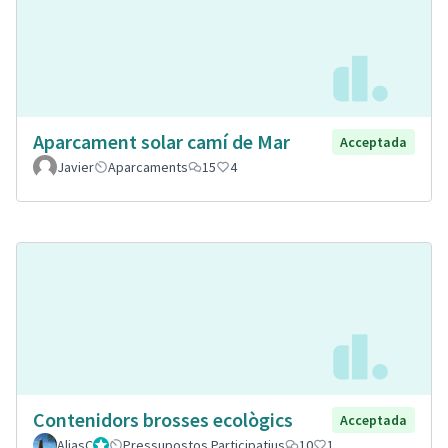
Aparcament solar camí de Mar
Acceptada
Javier
Aparcaments
15
4
Contenidors brosses ecològics
Acceptada
AliasC
Gestor
Pressupostos Participatius
10
1