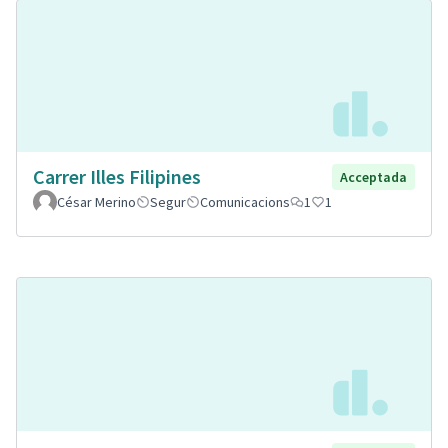
Carrer Illes Filipines
Acceptada
César Merino
Segur
Comunicacions
1
1