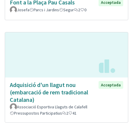
Font a la Plaça Pau Casals
Acceptada
Josefa
Parcs i Jardins
Segur
2
0
Adquisició d'un llagut nou
Acceptada
(embarcació de rem tradicional
Catalana)
Associació Esportiva Llaguts de Calafell
Pressupostos Participatius
2
41