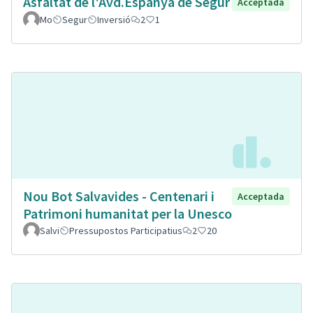
Asfaltat de l'Avd.Espanya de Segur
Acceptada
Mo
Segur
Inversió
2
1
Nou Bot Salvavides - Centenari i
Acceptada
Patrimoni humanitat per la Unesco
Salvi
Pressupostos Participatius
2
20