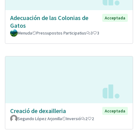
Adecuación de las Colonias de
Acceptada
Gatos
Menuda
Pressupostos Participatius
3
3
Creació de dexailleria
Acceptada
Segundo López Arjonilla
Inversió
2
2