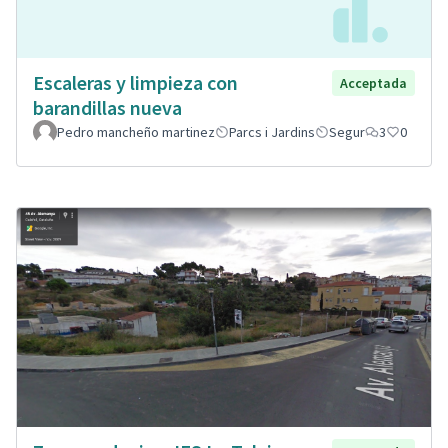
Escaleras y limpieza con
Acceptada
barandillas nueva
Pedro mancheño martinez
Parcs i Jardins
Segur
3
0