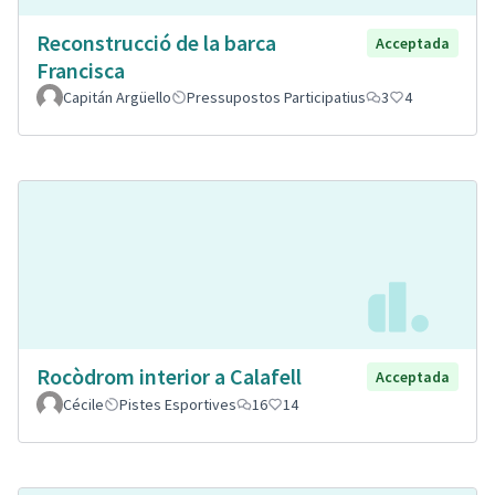
Reconstrucció de la barca
Acceptada
Francisca
Capitán Argüello
Pressupostos Participatius
3
4
Rocòdrom interior a Calafell
Acceptada
Cécile
Pistes Esportives
16
14