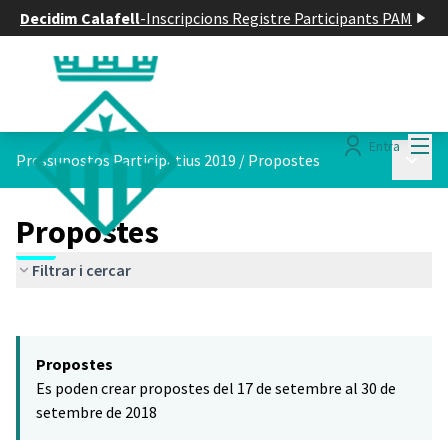
Decidim Calafell
-
Inscripcions Registre Participants PAM
Menú
Entra
Menú p
Pressupostos Participatius 2019
/
Propostes
Propostes
Filtrar i cercar
Saltar el mapa
Leaflet
|
©
HERE maps
El següent element és un mapa que presenta els components d'aq
+
Propostes
−
Es poden crear propostes del 17 de setembre al 30 de
setembre de 2018