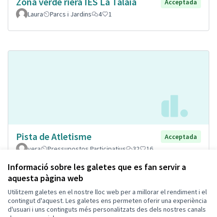
Zona verde riera IES La Talaia
Acceptada
Laura
Parcs i Jardins
4
1
Pista de Atletisme
Acceptada
vera
Pressupostos Participatius
32
16
Informació sobre les galetes que es fan servir a
aquesta pàgina web
Utilitzem galetes en el nostre lloc web per a millorar el rendiment i el
Termes i condicions d'ús
contingut d'aquest. Les galetes ens permeten oferir una experiència
Configuració de les galetes
d'usuari i uns continguts més personalitzats des dels nostres canals
Decidim Calafell a X
Decidim Calafell a Facebook
Decidim Calafell a YouTube
Decidim Calafell a GitHub