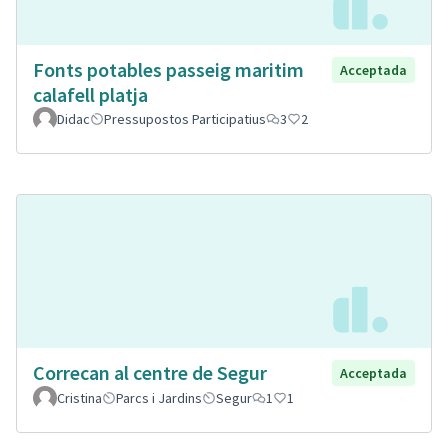
Fonts potables passeig maritim
Acceptada
calafell platja
Didac
Pressupostos Participatius
3
2
Correcan al centre de Segur
Acceptada
Cristina
Parcs i Jardins
Segur
1
1