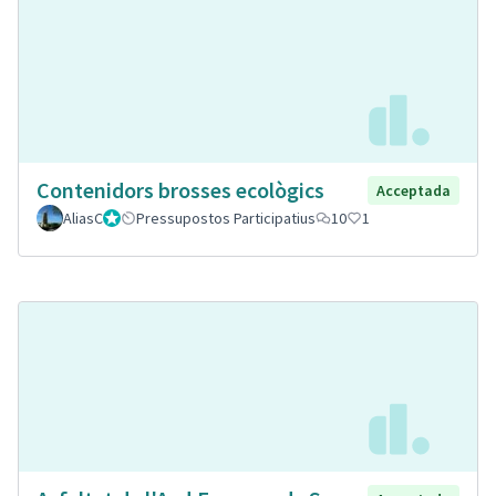
Contenidors brosses ecològics
Acceptada
AliasC
Gestor
Pressupostos Participatius
10
1