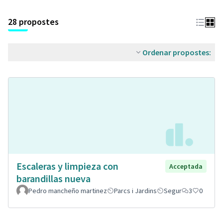
28 propostes
Ordenar propostes:
Escaleras y limpieza con
Acceptada
barandillas nueva
Pedro mancheño martinez
Parcs i Jardins
Segur
3
0