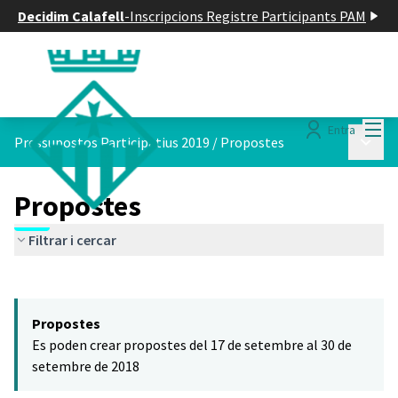
Decidim Calafell
-
Inscripcions Registre Participants PAM
Menú
Entra
Menú p
Pressupostos Participatius 2019
/
Propostes
Propostes
Filtrar i cercar
Saltar el mapa
Leaflet
|
©
HERE maps
El següent element és un mapa que presenta els components d'aq
+
Propostes
−
Es poden crear propostes del 17 de setembre al 30 de
setembre de 2018