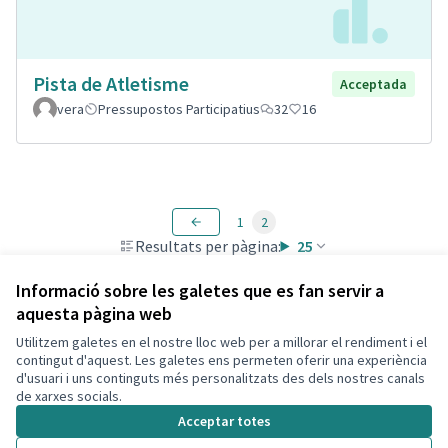
Pista de Atletisme
Acceptada
vera
Pressupostos Participatius
32
16
1
2
Resultats per pàgina:
25
Informació sobre les galetes que es fan servir a
aquesta pàgina web
Utilitzem galetes en el nostre lloc web per a millorar el rendiment i el
Termes i condicions d'ús
contingut d'aquest. Les galetes ens permeten oferir una experiència
Configuració de les galetes
d'usuari i uns continguts més personalitzats des dels nostres canals
Decidim Calafell a X
Decidim Calafell a Facebook
Decidim Calafell a YouTube
Decidim Calafell a GitHub
de xarxes socials.
(Enllaç extern)
(Enllaç extern)
(Enllaç extern)
(Enllaç extern)
Acceptar totes