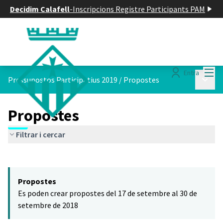
Decidim Calafell
-
Inscripcions Registre Participants PAM
Menú
Entra
Menú p
Pressupostos Participatius 2019
/
Propostes
Propostes
Filtrar i cercar
Saltar el mapa
Leaflet
|
©
HERE maps
El següent element és un mapa que presenta els components d'aq
+
Propostes
−
Es poden crear propostes del 17 de setembre al 30 de
setembre de 2018