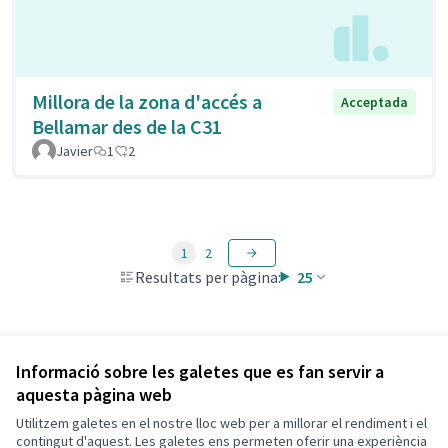
Millora de la zona d'accés a
Acceptada
Bellamar des de la C31
Javier
1
2
1
2
Resultats per pàgina:
25
Veure totes les propostes retirades
Informació sobre les galetes que es fan servir a
aquesta pàgina web
Utilitzem galetes en el nostre lloc web per a millorar el rendiment i el
Termes i condicions d'ús
contingut d'aquest. Les galetes ens permeten oferir una experiència
Configuració de les galetes