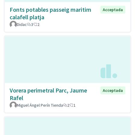
Fonts potables passeig maritim
Acceptada
calafell platja
Didac
3
2
Vorera perimetral Parc, Jaume
Acceptada
Rafel
Miguel Ángel Perín Tienda
2
1