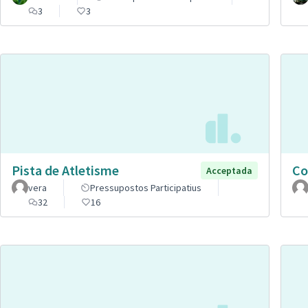
3
3
Pista de Atletisme
Co
Acceptada
vera
Pressupostos Participatius
32
16