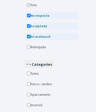
Tots
No resposta
Acceptada
En avaluació
Rebutjada
~ Categories
Totes
Parcs i Jardins
Aparcaments
Inversió