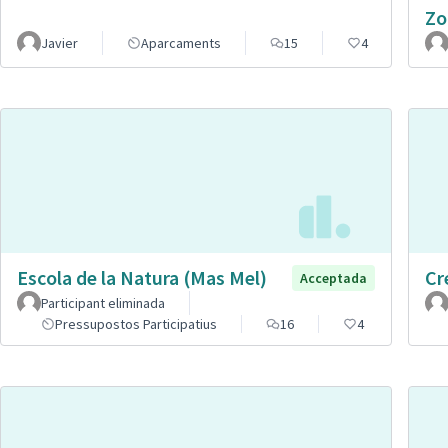
Zo
Javier
Aparcaments
15
4
Escola de la Natura (Mas Mel)
Cr
Acceptada
Participant eliminada
Pressupostos Participatius
16
4