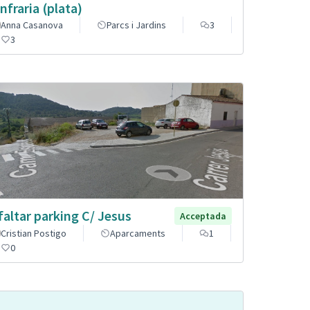
nfraria (plata)
Anna Casanova
Parcs i Jardins
3
3
faltar parking C/ Jesus
Acceptada
Cristian Postigo
Aparcaments
1
0