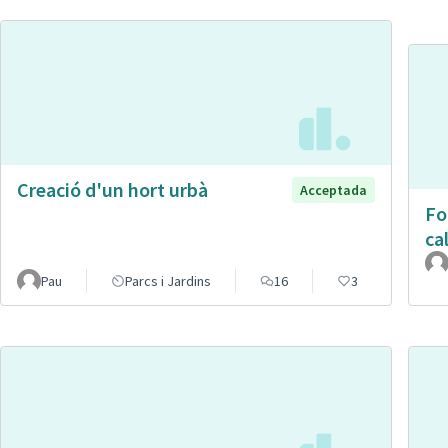
Creació d'un hort urbà
Acceptada
Fo
cal
Pau
Parcs i Jardins
16
3