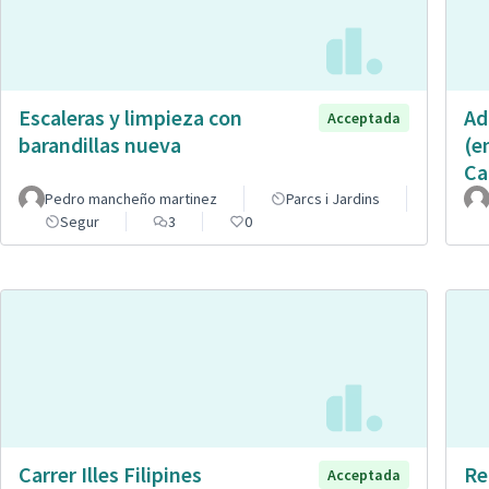
Escaleras y limpieza con
Ad
Acceptada
barandillas nueva
(e
Ca
Pedro mancheño martinez
Parcs i Jardins
Segur
3
0
Carrer Illes Filipines
Re
Acceptada