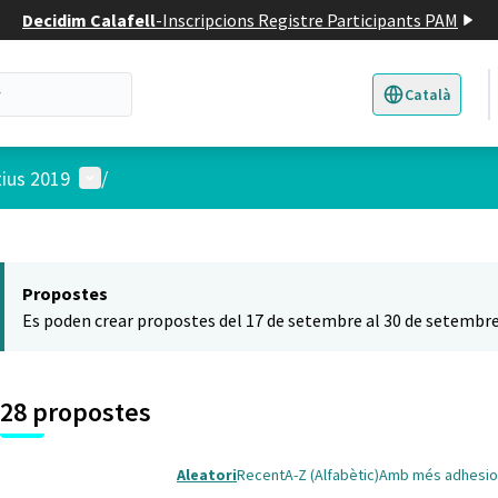
Decidim Calafell
-
Inscripcions Registre Participants PAM
Català
Triar la llengua
E
Menú d'usuari
tius 2019
/
 el mapa
t element és un mapa que presenta els components d'aquesta pàgina
Propostes
Es poden crear propostes del 17 de setembre al 30 de setembre
28 propostes
Aleatori
Recent
A-Z (Alfabètic)
Amb més adhesio