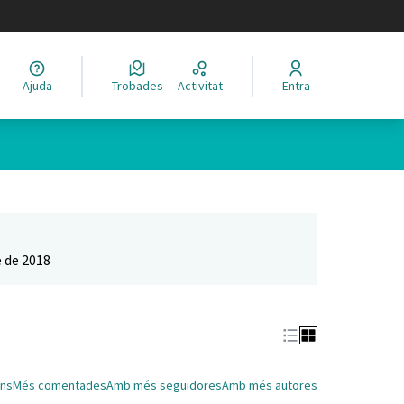
legir el idioma
Ajuda
Trobades
Activitat
Entra
Leaflet
|
©
HERE maps
 com a punts al mapa. L'element es pot fer servir amb un lector 
 de 2018
ns
Més comentades
Amb més seguidores
Amb més autores