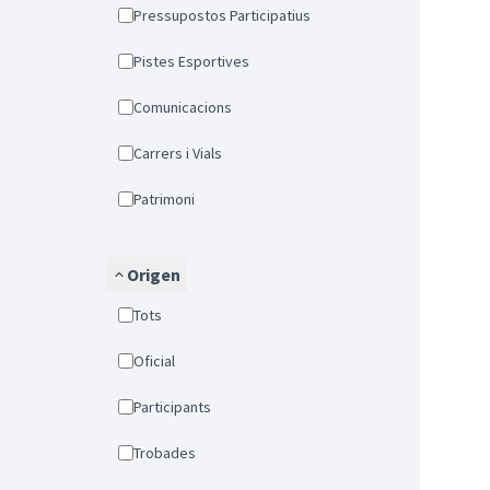
Pressupostos Participatius
Pistes Esportives
Comunicacions
Carrers i Vials
Patrimoni
Origen
Tots
Oficial
Participants
Trobades