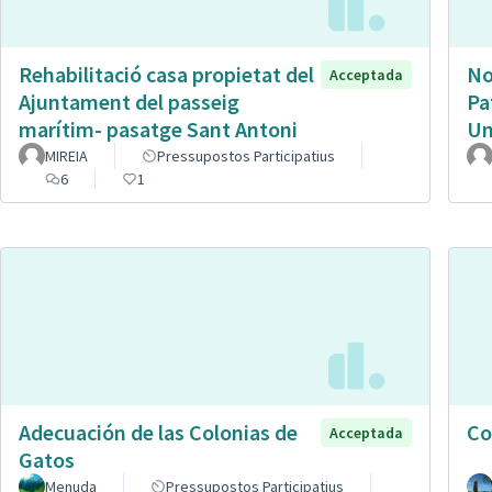
Rehabilitació casa propietat del
No
Acceptada
Ajuntament del passeig
Pa
marítim- pasatge Sant Antoni
Un
MIREIA
Pressupostos Participatius
6
1
Adecuación de las Colonias de
Co
Acceptada
Gatos
Menuda
Pressupostos Participatius