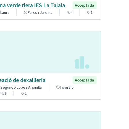
na verde riera IES La Talaia
Acceptada
Laura
Parcs i Jardins
4
1
eació de dexailleria
Acceptada
Segundo López Arjonilla
Inversió
2
2