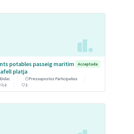
nts potables passeig maritim
Acceptada
afell platja
Didac
Pressupostos Participatius
3
2