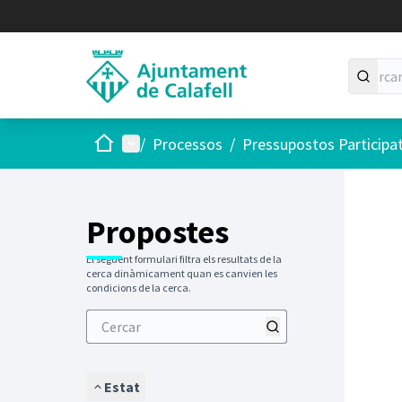
Inici
Menú principal
/
Processos
/
Pressupostos Participa
Saltar
El següen
+
−
Propostes
El següent formulari filtra els resultats de la
cerca dinàmicament quan es canvien les
condicions de la cerca.
Estat