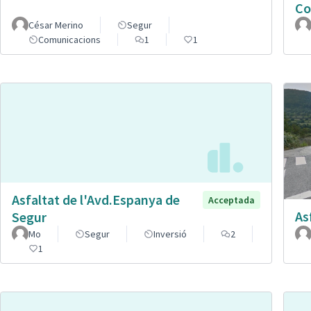
Co
César Merino
Segur
Comunicacions
1
1
Asfaltat de l'Avd.Espanya de
Acceptada
As
Segur
Mo
Segur
Inversió
2
1