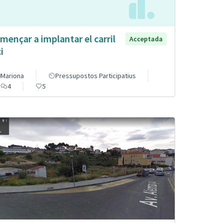
mençar a implantar el carril
Acceptada
i
Mariona
Pressupostos Participatius
4
5