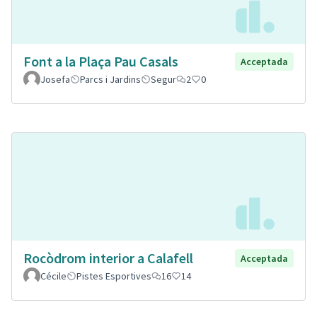
Font a la Plaça Pau Casals
Acceptada
Josefa
Parcs i Jardins
Segur
2
0
Rocòdrom interior a Calafell
Acceptada
Cécile
Pistes Esportives
16
14