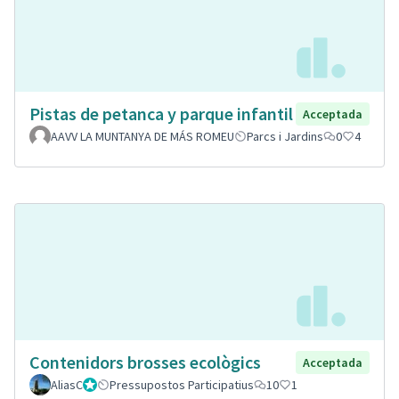
Pistas de petanca y parque infantil
Acceptada
AAVV LA MUNTANYA DE MÁS ROMEU
Parcs i Jardins
0
4
Contenidors brosses ecològics
Acceptada
AliasC
Gestor
Pressupostos Participatius
10
1