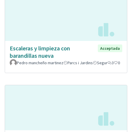
Escaleras y limpieza con
Acceptada
barandillas nueva
Pedro mancheño martinez
Parcs i Jardins
Segur
3
0