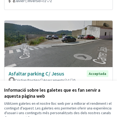
Javier
Inversió
1
2
Asfaltar parking C/ Jesus
Acceptada
Cristian Postigo
Aparcaments
1
0
Informació sobre les galetes que es fan servir a
aquesta pàgina web
Utilitzem galetes en el nostre lloc web per a millorar el rendiment i el
Termes i condicions d'ús
contingut d'aquest. Les galetes ens permeten oferir una experiència
Configuració de les galetes
d'usuari i uns continguts més personalitzats des dels nostres canals
Decidim Calafell a X
Decidim Calafell a Facebook
Decidim Calafell a YouTube
Decidim Calafell a GitHub