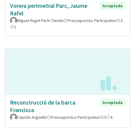
Vorera perimetral Parc, Jaume
Acceptada
Rafel
Miguel Ángel Perín Tienda
Pressupostos Participatius
2
1
Reconstrucció de la barca
Acceptada
Francisca
Capitán Argüello
Pressupostos Participatius
3
4