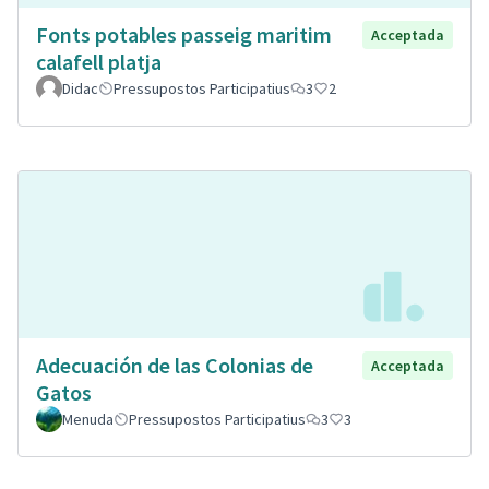
Fonts potables passeig maritim
Acceptada
calafell platja
Didac
Pressupostos Participatius
3
2
Adecuación de las Colonias de
Acceptada
Gatos
Menuda
Pressupostos Participatius
3
3