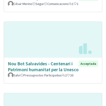
César Merino
Segur
Comunicacions
1
1
Nou Bot Salvavides - Centenari i
Acceptada
Patrimoni humanitat per la Unesco
Salvi
Pressupostos Participatius
2
20