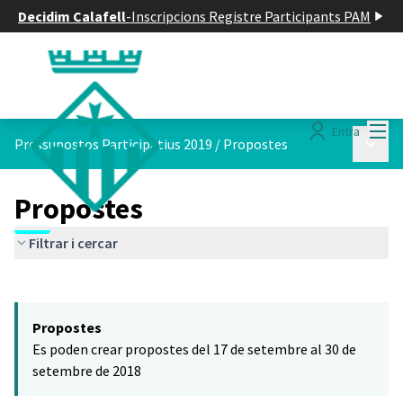
Decidim Calafell
-
Inscripcions Registre Participants PAM
Menú
Entra
Menú p
Pressupostos Participatius 2019
/
Propostes
Propostes
Filtrar i cercar
Saltar el mapa
Leaflet
|
©
HERE maps
El següent element és un mapa que presenta els components d'aq
+
Propostes
−
Es poden crear propostes del 17 de setembre al 30 de
setembre de 2018