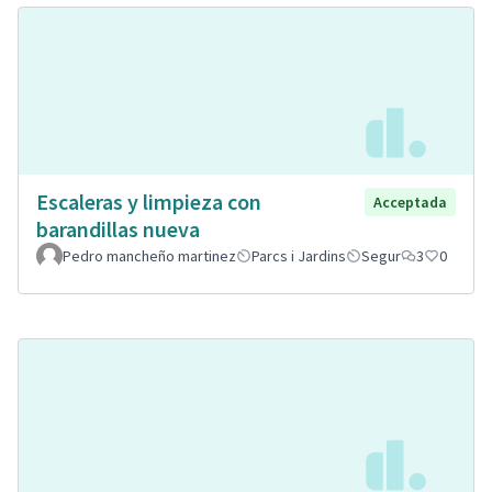
Escaleras y limpieza con
Acceptada
barandillas nueva
Pedro mancheño martinez
Parcs i Jardins
Segur
3
0