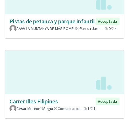
Pistas de petanca y parque infantil
Acceptada
AAVV LA MUNTANYA DE MÁS ROMEU
Parcs i Jardins
0
4
Carrer Illes Filipines
Acceptada
César Merino
Segur
Comunicacions
1
1