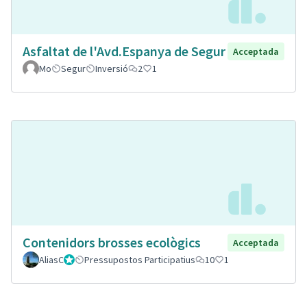
Asfaltat de l'Avd.Espanya de Segur
Acceptada
Mo
Segur
Inversió
2
1
Contenidors brosses ecològics
Acceptada
AliasC
Gestor
Pressupostos Participatius
10
1