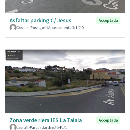
Asfaltar parking C/ Jesus
Acceptada
Cristian Postigo
Aparcaments
1
0
Zona verde riera IES La Talaia
Acceptada
Laura
Parcs i Jardins
4
1