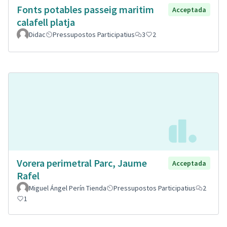
Fonts potables passeig maritim
Acceptada
calafell platja
Didac
Pressupostos Participatius
3
2
Vorera perimetral Parc, Jaume
Acceptada
Rafel
Miguel Ángel Perín Tienda
Pressupostos Participatius
2
1