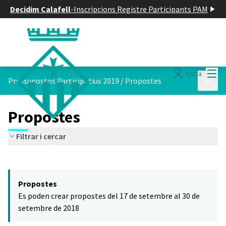
Decidim Calafell
-
Inscripcions Registre Participants PAM
Menú
Entra
Menú p
Pressupostos Participatius 2019
/
Propostes
Propostes
Filtrar i cercar
Saltar el mapa
Leaflet
|
©
HERE maps
El següent element és un mapa que presenta els components d'aq
+
Propostes
−
Es poden crear propostes del 17 de setembre al 30 de
setembre de 2018