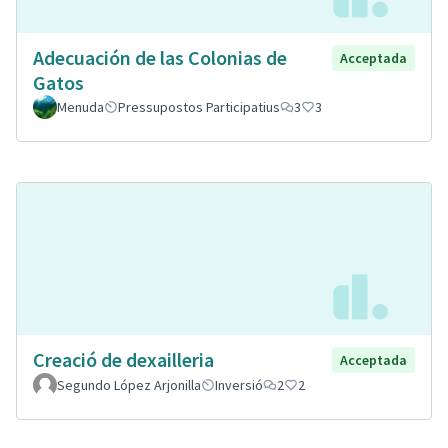
Adecuación de las Colonias de
Acceptada
Gatos
Menuda
Pressupostos Participatius
3
3
Creació de dexailleria
Acceptada
Segundo López Arjonilla
Inversió
2
2