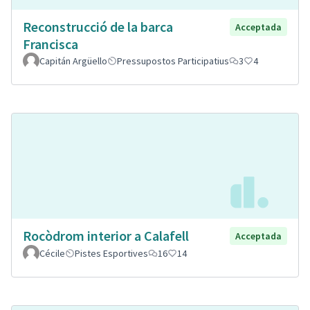
Reconstrucció de la barca
Acceptada
Francisca
Capitán Argüello
Pressupostos Participatius
3
4
Rocòdrom interior a Calafell
Acceptada
Cécile
Pistes Esportives
16
14