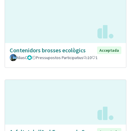
Contenidors brosses ecològics
Acceptada
AliasC
Gestor
Pressupostos Participatius
10
1