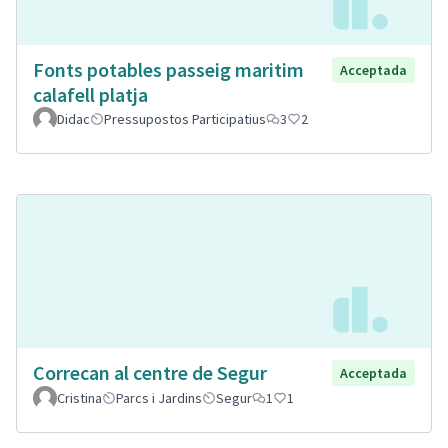
Fonts potables passeig maritim
Acceptada
calafell platja
Didac
Pressupostos Participatius
3
2
Correcan al centre de Segur
Acceptada
Cristina
Parcs i Jardins
Segur
1
1