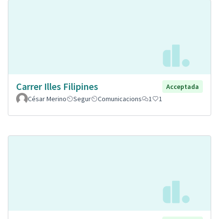
Carrer Illes Filipines
Acceptada
César Merino
Segur
Comunicacions
1
1