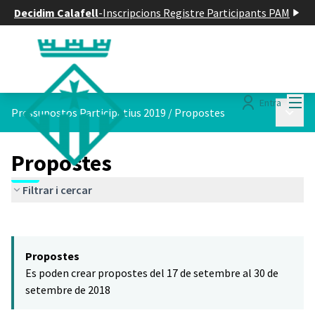
Decidim Calafell
-
Inscripcions Registre Participants PAM
Menú
Entra
Menú p
Pressupostos Participatius 2019
/
Propostes
Propostes
Filtrar i cercar
Saltar el mapa
Leaflet
|
©
HERE maps
El següent element és un mapa que presenta els components d'aq
+
Propostes
−
Es poden crear propostes del 17 de setembre al 30 de
setembre de 2018