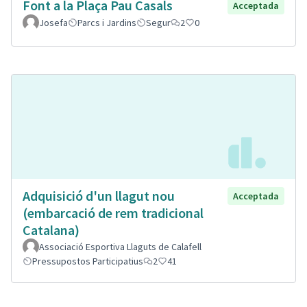
Font a la Plaça Pau Casals
Acceptada
Josefa
Parcs i Jardins
Segur
2
0
Adquisició d'un llagut nou
Acceptada
(embarcació de rem tradicional
Catalana)
Associació Esportiva Llaguts de Calafell
Pressupostos Participatius
2
41