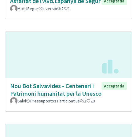
Asfaltat de l'Avd.Espanya de Segur
Acceptada
Mo
Segur
Inversió
2
1
Nou Bot Salvavides - Centenari i
Acceptada
Patrimoni humanitat per la Unesco
Salvi
Pressupostos Participatius
2
20