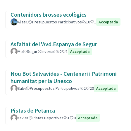
Contenidors brosses ecològics
AliasC
Presupuestos Participativos
10
1
Acceptada
Asfaltat de l'Avd.Espanya de Segur
Mo
Segur
Inversió
2
1
Acceptada
Nou Bot Salvavides - Centenari i Patrimoni
humanitat per la Unesco
Salvi
Presupuestos Participativos
2
20
Acceptada
Pistas de Petanca
Xavier
Pistas Deportivas
1
0
Acceptada