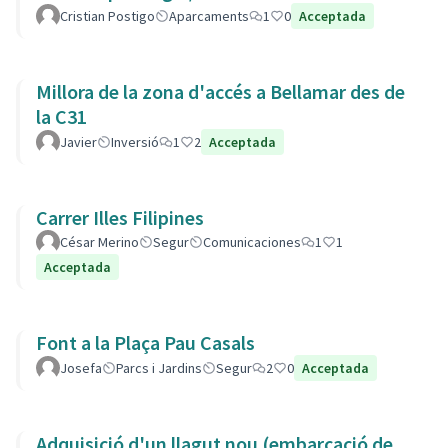
Cristian Postigo
Aparcaments
1
0
Acceptada
Millora de la zona d'accés a Bellamar des de
la C31
Javier
Inversió
1
2
Acceptada
Carrer Illes Filipines
César Merino
Segur
Comunicaciones
1
1
Acceptada
Font a la Plaça Pau Casals
Josefa
Parcs i Jardins
Segur
2
0
Acceptada
Adquisició d'un llagut nou (embarcació de