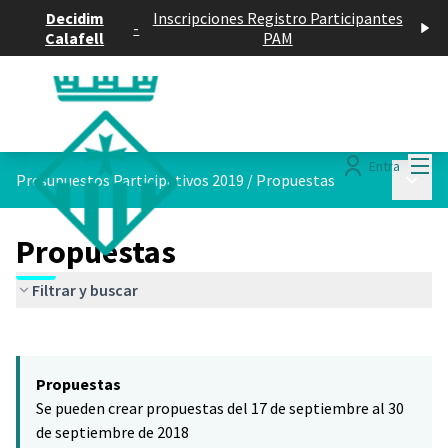
Decidim
Inscripciones Registro Participantes
-
Calafell
PAM
Menú
Entra
Menú p
Presupuestos Participativos 2019
/
Propuestas
Propuestas
Filtrar y buscar
Saltar el mapa
Leaflet
|
©
HERE maps
El siguiente elemento es un mapa que presenta los componentes 
+
Propuestas
−
Se pueden crear propuestas del 17 de septiembre al 30
de septiembre de 2018