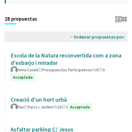
28 propuestas
Ordenar propuestas por:
Escola de la Natura reconvertida com a zona
d'esbarjo i mirador
Anna Català
Presupuestos Participativos
0
0
Acceptada
Creació d'un hort urbà
Pau
Parcs i Jardins
16
3
Acceptada
Asfaltar parking C/ Jesus