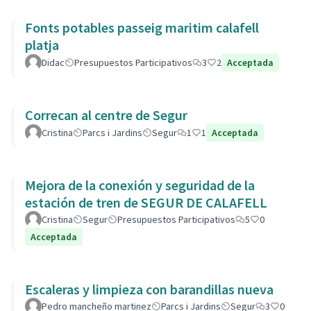
Fonts potables passeig maritim calafell
platja
Didac
Presupuestos Participativos
3
2
Acceptada
Correcan al centre de Segur
Cristina
Parcs i Jardins
Segur
1
1
Acceptada
Mejora de la conexión y seguridad de la
estación de tren de SEGUR DE CALAFELL
Cristina
Segur
Presupuestos Participativos
5
0
Acceptada
Escaleras y limpieza con barandillas nueva
Pedro mancheño martinez
Parcs i Jardins
Segur
3
0