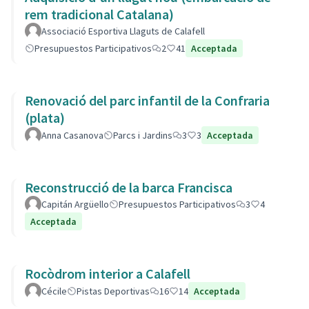
rem tradicional Catalana)
Associació Esportiva Llaguts de Calafell
Presupuestos Participativos
2
41
Acceptada
Renovació del parc infantil de la Confraria
(plata)
Anna Casanova
Parcs i Jardins
3
3
Acceptada
Reconstrucció de la barca Francisca
Capitán Argüello
Presupuestos Participativos
3
4
Acceptada
Rocòdrom interior a Calafell
Cécile
Pistas Deportivas
16
14
Acceptada