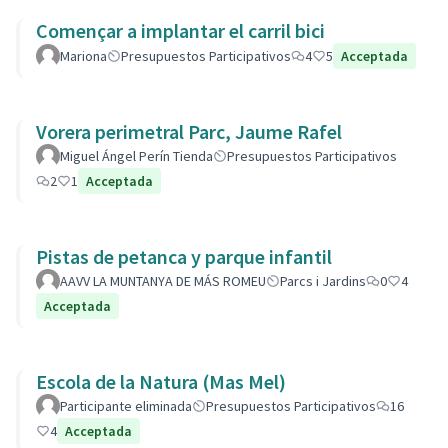
Començar a implantar el carril bici
Mariona
Presupuestos Participativos
4
5
Acceptada
Vorera perimetral Parc, Jaume Rafel
Miguel Ángel Perín Tienda
Presupuestos Participativos
2
1
Acceptada
Pistas de petanca y parque infantil
AAVV LA MUNTANYA DE MÁS ROMEU
Parcs i Jardins
0
4
Acceptada
Escola de la Natura (Mas Mel)
Participante eliminada
Presupuestos Participativos
16
4
Acceptada