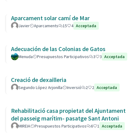
Aparcament solar camí de Mar
Javier
Aparcaments
15
4
Acceptada
Adecuación de las Colonias de Gatos
Menuda
Presupuestos Participativos
3
3
Acceptada
Creació de dexailleria
Segundo López Arjonilla
Inversió
2
2
Acceptada
Rehabilitació casa propietat del Ajuntament
del passeig marítim- pasatge Sant Antoni
MIREIA
Presupuestos Participativos
6
1
Acceptada