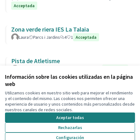
Acceptada
Zona verde riera IES La Talaia
Laura
Parcs i Jardins
4
1
Acceptada
Pista de Atletisme
vera
Presupuestos Participativos
32
16
Acceptada
Información sobre las cookies utilizadas en la página
web
Utilizamos cookies en nuestro sitio web para mejorar el rendimiento
Términos y condiciones de uso
y el contenido del mismo. Las cookies nos permiten ofrecer una
Configuración de cookies
experiencia de usuario y unos contenidos más personalizados desde
Decidim Calafell en X
Decidim Calafell en Facebook
Decidim Calafell en YouTube
Decidim Calafell en GitHub
nuestros canales de redes sociales.
(Enlace externo)
(Enlace externo)
(Enlace externo)
(Enlace externo)
Aceptar todas
Rechazarlas
Con licenci
(Enlace exte
Configuración
(Enlace externo)