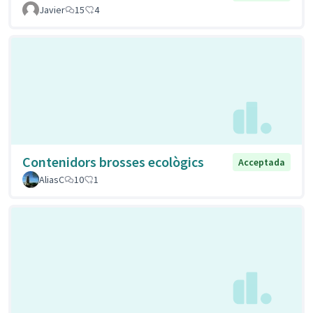
Javier
15
4
Contenidors brosses ecològics
Acceptada
AliasC
10
1