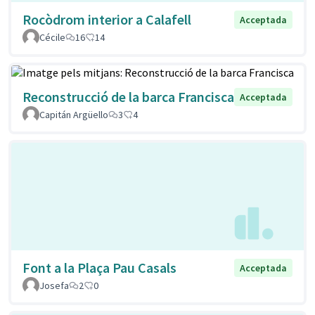
Rocòdrom interior a Calafell
Acceptada
Cécile
16
14
Reconstrucció de la barca Francisca
Acceptada
Capitán Argüello
3
4
Font a la Plaça Pau Casals
Acceptada
Josefa
2
0