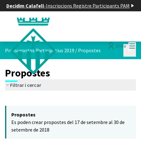
Decidim Calafell
-
Inscripcions Registre Participants PAM
Menú
Entra
Menú p
Pressupostos Participatius 2019
/
Propostes
Propostes
Filtrar i cercar
Saltar el mapa
Leaflet
|
©
HERE maps
El següent element és un mapa que presenta els components d'aq
+
Propostes
−
Es poden crear propostes del 17 de setembre al 30 de
setembre de 2018