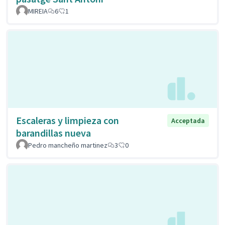
MIREIA
6
1
Escaleras y limpieza con
Acceptada
barandillas nueva
Pedro mancheño martinez
3
0